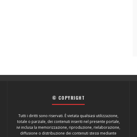
© COPYRIGHT
Tutti i diritti sono riservati. È vietata qualsiasi utilizzazione,
totale o parziale, dei contenuti inseriti nel presente portale,
ivi inclusa la memorizzazione, riproduzione, rielaborazione,
diffusione o distribuzione dei contenuti stessi mediante