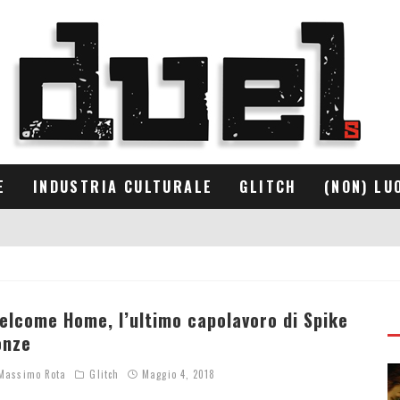
E
INDUSTRIA CULTURALE
GLITCH
(NON) LU
elcome Home, l’ultimo capolavoro di Spike
onze
assimo Rota
Glitch
Maggio 4, 2018