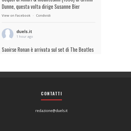
Dunne, questa volta dirige Susanne Bier
View on Facebook
·
Condividi
duels.it
1 hour ago
Saoirse Ronan è arrivata sul set di The Beatles
– A Four-Film Cinematic Event di Sam Mendes.
Interpreterà Linda McCartney al fianco di Paul
Mescal nel ruolo di Paul McCartney.
View on Facebook
·
Condividi
CONTATTI
duels.it
1 hour ago
redazione@duels.it
View on Facebook
·
Condividi