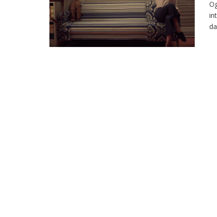
Og
in
da