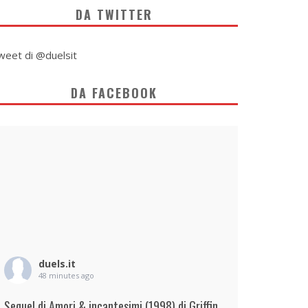
DA TWITTER
weet di @duelsit
DA FACEBOOK
duels.it
48 minutes ago
Sequel di Amori & incantesimi (1998) di Griffin