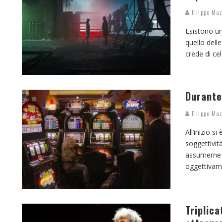
Filippo Maz
Esistono un
quello dell
crede di cel
Durante
Filippo Maz
All’inizio s
soggettività
assumerne n
oggettivame
Triplica