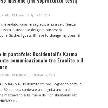
rso musiche (ma soprattutto testi)
zarella
Dischi
Aprile 20, 2017
 ci è andato, quasi in segreto, a ritirarselo. Senza
passata la suspense dei giorni successivi
ione. Sicché. I guess I’ll have to change my plans. Si
o in pantofole: Occidentali’s Karma
onte comunicazionale tra Eraclito e il
are
zarella
Festival
Febbraio 12, 2017
I’S KARMA. Ho dormito tre ore. Sognando cortei di
er-30 con una carriera e una dignità ancora da
he marciavano sulla riviera dei fiori sbraitando NOI
ANREMO e
...