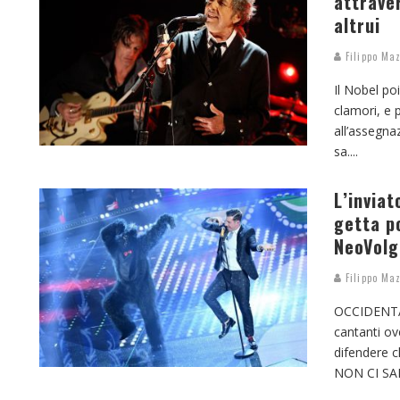
attrave
altrui
Filippo Maz
Il Nobel poi
clamori, e 
all’assegnaz
sa.
...
L’inviat
getta p
NeoVolg
Filippo Maz
OCCIDENTAL
cantanti ov
difendere c
NON CI S