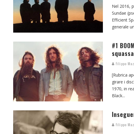
Nel 2016, p
Sundae (pse
Efficient S
generale un
#1 BOOM
squassa
Filippo Maz
[Rubrica ap
girare i di
1970, in re
Black
...
Insegue
Filippo Maz