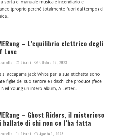
una sorta di manuale musicale incendiario e
neo (proprio perché totalmente fuori dal tempo) di
sica
...
ERang – L’equilibrio elettrico degli
f Love
zarella
Dischi
Ottobre 16, 2023
 si accaparra Jack White per la sua etichetta sono
te figlie del suo sentire e i dischi che produce (fece
a Neil Young un intero album, A Letter
...
ERang – Ghost Riders, il misterioso
 ballate di chi non ce l’ha fatta
zarella
Dischi
Agosto 1, 2023