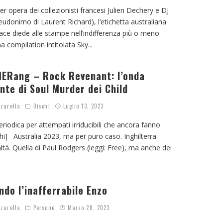
er opera dei collezionisti francesi Julien Dechery e DJ
udonimo di Laurent Richard), l’etichetta australiana
pace diede alle stampe nell’indifferenza più o meno
a compilation intitolata Sky
...
ERang – Rock Revenant: l’onda
nte di Soul Murder dei Child
zarella
Dischi
Luglio 13, 2023
eriodica per attempati irriducibili che ancora fanno
schi] Australia 2023, ma per puro caso. Inghilterra
altà. Quella di Paul Rodgers (leggi: Free), ma anche dei
ndo l’inafferrabile Enzo
zarella
Persone
Marzo 28, 2023