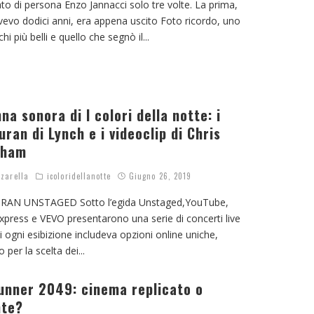
to di persona Enzo Jannacci solo tre volte. La prima,
vevo dodici anni, era appena uscito Foto ricordo, uno
chi più belli e quello che segnò il
...
na sonora di I colori della notte: i
ran di Lynch e i videoclip di Chris
gham
zarella
icoloridellanotte
Giugno 26, 2019
AN UNSTAGED Sotto l’egida Unstaged,YouTube,
press e VEVO presentarono una serie di concerti live
ui ogni esibizione includeva opzioni online uniche,
o per la scelta dei
...
unner 2049: cinema replicato o
nte?