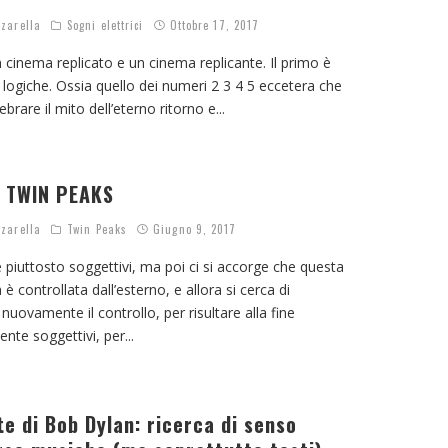
zarella
Sogni elettrici
Ottobre 17, 2017
 cinema replicato e un cinema replicante. Il primo è
e logiche. Ossia quello dei numeri 2 3 4 5 eccetera che
ebrare il mito dell’eterno ritorno e
...
 TWIN PEAKS
zarella
Twin Peaks
Giugno 9, 2017
i è piuttosto soggettivi, ma poi ci si accorge che questa
 è controllata dall’esterno, e allora si cerca di
uovamente il controllo, per risultare alla fine
nte soggettivi, per
...
te di Bob Dylan: ricerca di senso