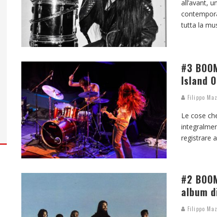
all’avant, 
contempora
tutta la mu
#3 BOOM
Island O
Filippo Maz
Le cose che
integralmen
registrare 
#2 BOOM
album di
Filippo Maz