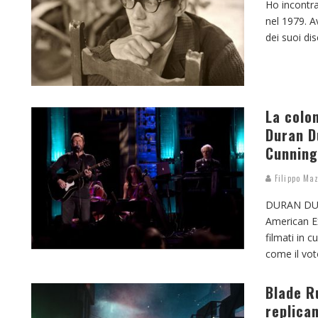
Ho incontra
nel 1979. A
dei suoi dis
La colon
Duran Du
Cunnin
Filippo Maz
DURAN DUR
American Ex
filmati in c
come il vot
Blade R
replica