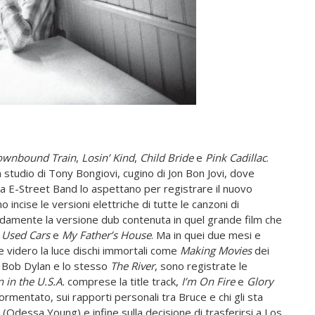
wnbound Train
,
Losin’ Kind
,
Child Bride
e
Pink Cadillac
.
studio di Tony Bongiovi, cugino di Jon Bon Jovi, dove
a E-Street Band lo aspettano per registrare il nuovo
 incise le versioni elettriche di tutte le canzoni di
aldamente la versione dub contenuta in quel grande film che
)
Used Cars
e
My Father’s House
. Ma in quei due mesi e
e videro la luce dischi immortali come
Making Movies
dei
 Bob Dylan e lo stesso
The River
, sono registrate le
 in the U.S.A.
comprese la title track,
I’m On
Fire
e
Glory
tormentato, sui rapporti personali tra Bruce e chi gli sta
(Odessa Young) e infine sulla decisione di trasferirsi a Los