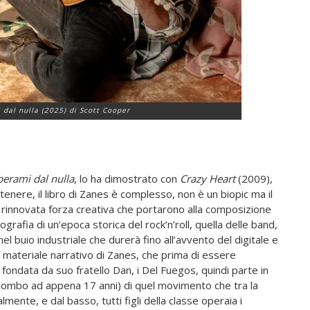
 dal nulla (2025) di Scott Cooper
berami dal nulla
, lo ha dimostrato con
Crazy Heart
(2009),
ntenere, il libro di Zanes è complesso, non è un biopic ma il
 rinnovata forza creativa che portarono alla composizione
grafia di un’epoca storica del rock’n’roll, quella delle band,
el buio industriale che durerà fino all’avvento del digitale e
 il materiale narrativo di Zanes, che prima di essere
d fondata da suo fratello Dan, i Del Fuegos, quindi parte in
combo ad appena 17 anni) di quel movimento che tra la
lmente, e dal basso, tutti figli della classe operaia i