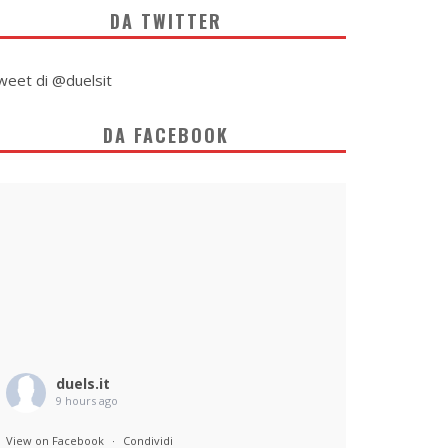
DA TWITTER
weet di @duelsit
DA FACEBOOK
duels.it
9 hours ago
View on Facebook
·
Condividi