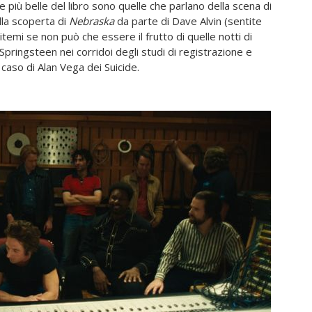
e più belle del libro sono quelle che parlano della scena di
la scoperta di
Nebraska
da parte di Dave Alvin (sentite
itemi se non può che essere il frutto di quelle notti di
Springsteen nei corridoi degli studi di registrazione e
 caso di Alan Vega dei Suicide.