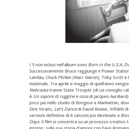
I 5 non inclusi nell’album sono
Born in the U.S.A
,
Do
Successivamente Bruce raggiunge il Power Station 
Landau, Chuck Plotkin (Marc Maron), Toby Scott e l
materiale. Tra aprile e maggio di quell’anno vengono
Nebraska
tranne State Trooper (di cui consiglio c
è
Un sapore di ruggine e
ossa
di Jacques Aurdiard
poco più nello studio di Bongiovi a Manhattan, dov
Dire Straits,
Let’s Dance
di David Bowie,
Infidels
di
versioni definitive di 6 canzoni poi destinate a
Born
Days
. Il film si concentra su un processo creativo 
intorno, sulla sua storia d’amore con Faye Romano 