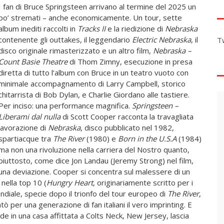
I fan di Bruce Springsteen arrivano al termine del 2025 un
po’ stremati – anche economicamente. Un tour, sette
album inediti raccolti in
Tracks II
e la riedizione di
Nebraska
contenente gli outtakes, il leggendario
Electric Nebraska
, il
T
disco originale rimasterizzato e un altro film,
Nebraska –
Count Basie Theatre
di Thom Zimny, esecuzione in presa
diretta di tutto l’album con Bruce in un teatro vuoto con
minimale accompagnamento di Larry Campbell, storico
chitarrista di Bob Dylan, e Charlie Giordano alle tastiere.
Per inciso: una performance magnifica.
Springsteen –
Liberami dal nulla
di Scott Cooper racconta la travagliata
lavorazione di
Nebraska
, disco pubblicato nel 1982,
spartiacque tra
The River
(1980) e
Born in the U.S.A
(1984)
ma non una rivoluzione nella carriera del Nostro quanto,
piuttosto, come dice Jon Landau (Jeremy Strong) nel film,
una deviazione. Cooper si concentra sul malessere di un
nella top 10 (
Hungry Heart
, originariamente scritto per i
ndiale, specie dopo il trionfo del tour europeo di
The River
,
ò per una generazione di fan italiani il vero imprinting. E
de in una casa affittata a Colts Neck, New Jersey, lascia