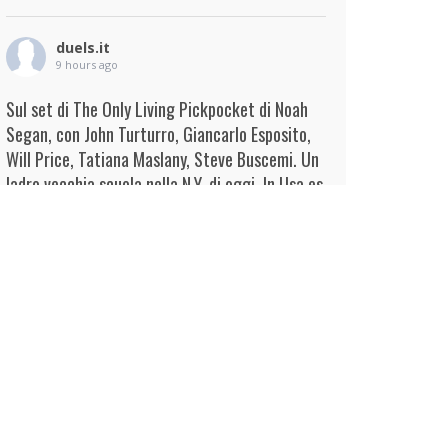
duels.it
9 hours ago
Sul set di The Only Living Pickpocket di Noah
Segan, con John Turturro, Giancarlo Esposito,
Will Price, Tatiana Maslany, Steve Buscemi. Un
ladro vecchia scuola nella N.Y. di oggi. In Usa es
...
Continua
View on Facebook
·
Condividi
duels.it
10 hours ago
View on Facebook
·
Condividi