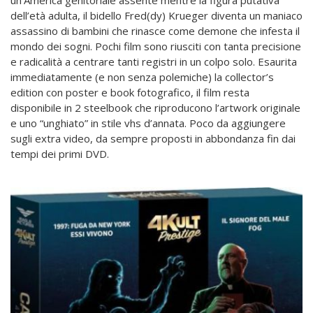
un’America genitoriale assente mentre la figura putativa
dell’età adulta, il bidello Fred(dy) Krueger diventa un maniaco
assassino di bambini che rinasce come demone che infesta il
mondo dei sogni. Pochi film sono riusciti con tanta precisione
e radicalità a centrare tanti registri in un colpo solo. Esaurita
immediatamente (e non senza polemiche) la collector’s
edition con poster e book fotografico, il film resta
disponibile in 2 steelbook che riproducono l’artwork originale
e uno “unghiato” in stile vhs d’annata. Poco da aggiungere
sugli extra video, da sempre proposti in abbondanza fin dai
tempi dei primi DVD.