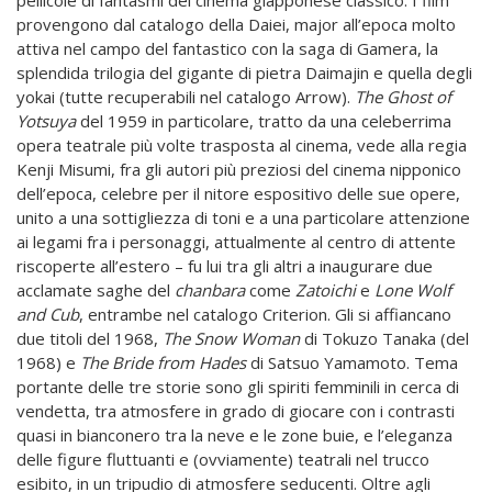
provengono dal catalogo della Daiei, major all’epoca molto
attiva nel campo del fantastico con la saga di Gamera, la
splendida trilogia del gigante di pietra Daimajin e quella degli
yokai (tutte recuperabili nel catalogo Arrow).
The Ghost of
Yotsuya
del 1959 in particolare, tratto da una celeberrima
opera teatrale più volte trasposta al cinema, vede alla regia
Kenji Misumi, fra gli autori più preziosi del cinema nipponico
dell’epoca, celebre per il nitore espositivo delle sue opere,
unito a una sottigliezza di toni e a una particolare attenzione
ai legami fra i personaggi, attualmente al centro di attente
riscoperte all’estero – fu lui tra gli altri a inaugurare due
acclamate saghe del
chanbara
come
Zatoichi
e
Lone Wolf
and Cub
, entrambe nel catalogo Criterion. Gli si affiancano
due titoli del 1968,
The Snow Woman
di Tokuzo Tanaka (del
1968) e
The Bride from Hades
di Satsuo Yamamoto. Tema
portante delle tre storie sono gli spiriti femminili in cerca di
vendetta, tra atmosfere in grado di giocare con i contrasti
quasi in bianconero tra la neve e le zone buie, e l’eleganza
delle figure fluttuanti e (ovviamente) teatrali nel trucco
esibito, in un tripudio di atmosfere seducenti. Oltre agli