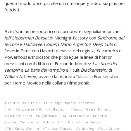
questo modo poco più che un comunque gradito surplus per
feticisti.
Il resto
: in un periodo ricco di proposte, segnaliamo anche il
Jeff Lieberman Boxset
di Midnight Factory con
Sindrome del
terrore
e
Halloween Killer
; i
Dario Argento’s Deep Cuts
di
Severin Films con i lavori televisivi del regista;
El vampiro
di
Powerhouse/Indicator che prosegue la linea di horror
messicani con il dittico di Fernando Mendez
La stirpe dei
vampiri
e
La bara del vampiro
e il cult
Blackenstein
, di
William A. Levey, ovvero la risposta “black” a Frankenstein
per Home Movies nella collana Filmotronik.
Deliria
Gaira's Guts Trilogy
John Carpenter
John Carpenter 4 Film Collection
Kazuo ‘Gaira’ Komizu
Michele Soavi
Nightmare – Dal profondo della notte
Satsuo Yamamoto
slide
The Bride from Hades
The Snow Woman
Tokuzo Tanaka
Videolog
Wes Craven