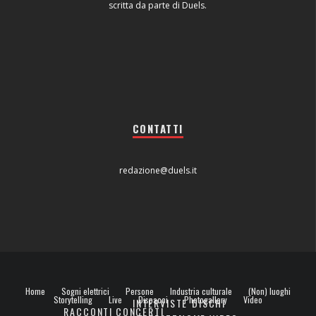
scritta da parte di Duels.
CONTATTI
redazione@duels.it
Home
Sogni elettrici
Persone
Industria culturale
(Non) luoghi
Storytelling
Live
Dispacci
Photogallery
Video
INTERVISTE
DISCHI
RACCONTI
CONCERTI