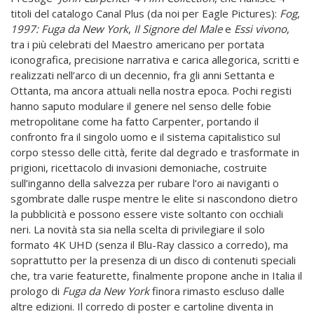
titoli del catalogo Canal Plus (da noi per Eagle Pictures):
Fog
,
1997: Fuga da New York
,
Il Signore del Male
e
Essi vivono
,
tra i più celebrati del Maestro americano per portata
iconografica, precisione narrativa e carica allegorica, scritti e
realizzati nell’arco di un decennio, fra gli anni Settanta e
Ottanta, ma ancora attuali nella nostra epoca. Pochi registi
hanno saputo modulare il genere nel senso delle fobie
metropolitane come ha fatto Carpenter, portando il
confronto fra il singolo uomo e il sistema capitalistico sul
corpo stesso delle città, ferite dal degrado e trasformate in
prigioni, ricettacolo di invasioni demoniache, costruite
sull’inganno della salvezza per rubare l’oro ai naviganti o
sgombrate dalle ruspe mentre le elite si nascondono dietro
la pubblicità e possono essere viste soltanto con occhiali
neri. La novità sta sia nella scelta di privilegiare il solo
formato 4K UHD (senza il Blu-Ray classico a corredo), ma
soprattutto per la presenza di un disco di contenuti speciali
che, tra varie featurette, finalmente propone anche in Italia il
prologo di
Fuga da New York
finora rimasto escluso dalle
altre edizioni. Il corredo di poster e cartoline diventa in