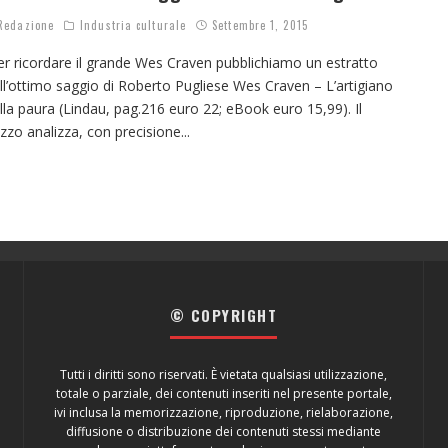
edazione
Industria culturale
Settembre 1, 2015
r ricordare il grande Wes Craven pubblichiamo un estratto
ll’ottimo saggio di Roberto Pugliese Wes Craven – L’artigiano
lla paura (Lindau, pag.216 euro 22; eBook euro 15,99). Il
zzo analizza, con precisione
...
© COPYRIGHT
Tutti i diritti sono riservati. È vietata qualsiasi utilizzazione,
totale o parziale, dei contenuti inseriti nel presente portale,
ivi inclusa la memorizzazione, riproduzione, rielaborazione,
diffusione o distribuzione dei contenuti stessi mediante