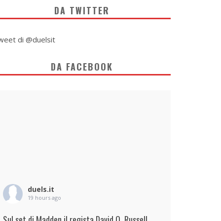
DA TWITTER
weet di @duelsit
DA FACEBOOK
duels.it
19 hours ago
Sul set di Madden il regista David O. Russell