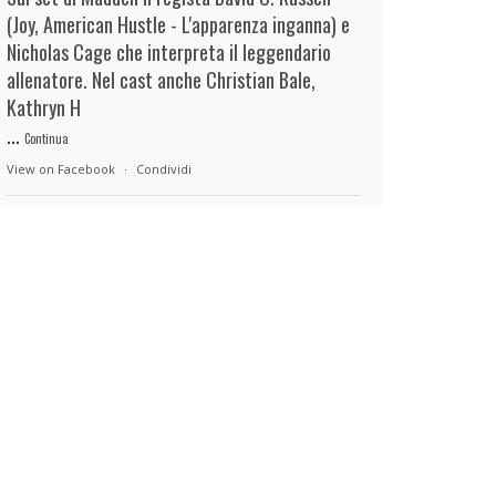
(Joy, American Hustle - L'apparenza inganna) e
Nicholas Cage che interpreta il leggendario
allenatore. Nel cast anche Christian Bale,
Kathryn H
...
Continua
View on Facebook
·
Condividi
duels.it
20 hours ago
View on Facebook
·
Condividi
duels.it
20 hours ago
View on Facebook
·
Condividi