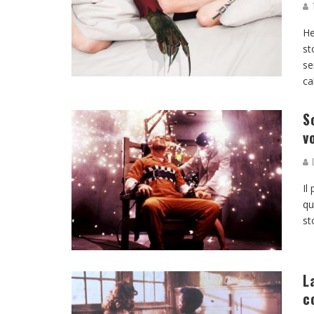
T
He
st
se
ca
S
v
D
Il
qu
st
L
c