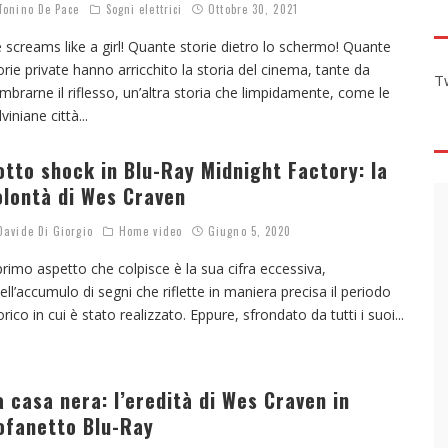
onino De Pace
Sogni elettrici
Ottobre 30, 2021
 screams like a girl! Quante storie dietro lo schermo! Quante
orie private hanno arricchito la storia del cinema, tante da
T
mbrarne il riflesso, un’altra storia che limpidamente, come le
lviniane città
...
otto shock in Blu-Ray Midnight Factory: la
olontà di Wes Craven
avide Di Giorgio
Home video
Giugno 5, 2020
 primo aspetto che colpisce è la sua cifra eccessiva,
ell’accumulo di segni che riflette in maniera precisa il periodo
orico in cui è stato realizzato. Eppure, sfrondato da tutti i suoi
...
a casa nera: l’eredità di Wes Craven in
ofanetto Blu-Ray