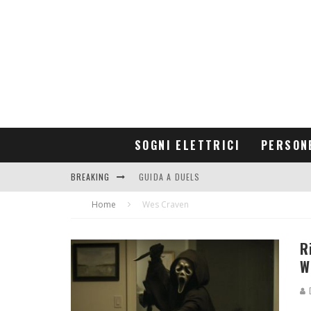
SOGNI ELETTRICI
PERSON
BREAKING
GUIDA A DUELS
Home
CONTRIBUTORS
Wes Craven
R
W
D