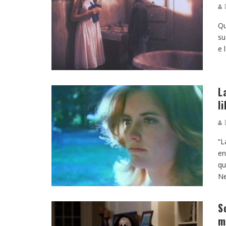
D
Qu
su
e 
L
l
D
“L
en
qu
Ne
S
m