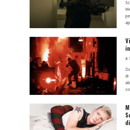
Sc
We
pe
ap
V
i
D
Da
di
ab
co
M
S
d