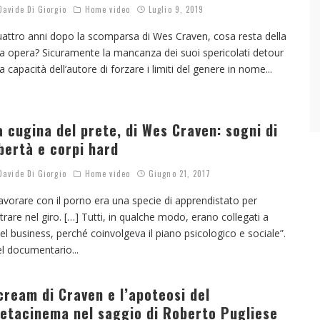
avide Di Giorgio
Home video
Luglio 9, 2019
attro anni dopo la scomparsa di Wes Craven, cosa resta della
a opera? Sicuramente la mancanza dei suoi spericolati detour
la capacità dell’autore di forzare i limiti del genere in nome
...
a cugina del prete, di Wes Craven: sogni di
ibertà e corpi hard
avide Di Giorgio
Home video
Giugno 21, 2017
avorare con il porno era una specie di apprendistato per
trare nel giro. […] Tutti, in qualche modo, erano collegati a
el business, perché coinvolgeva il piano psicologico e sociale”.
l documentario
...
cream di Craven e l’apoteosi del
etacinema nel saggio di Roberto Pugliese