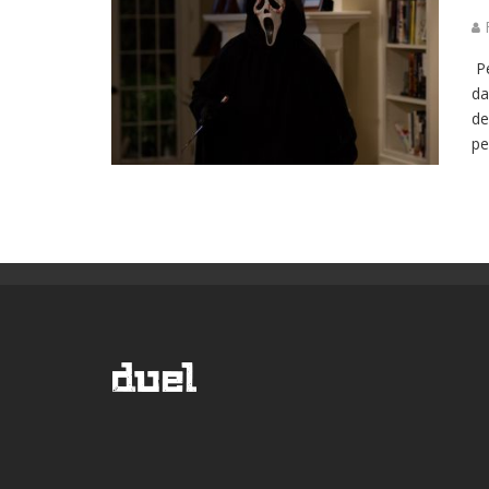
R
Pe
da
de
pe