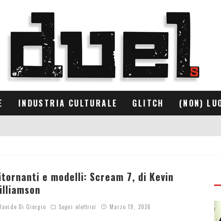
E
INDUSTRIA CULTURALE
GLITCH
(NON) LU
itornanti e modelli: Scream 7, di Kevin
illiamson
avide Di Giorgio
Sogni elettrici
Marzo 19, 2026