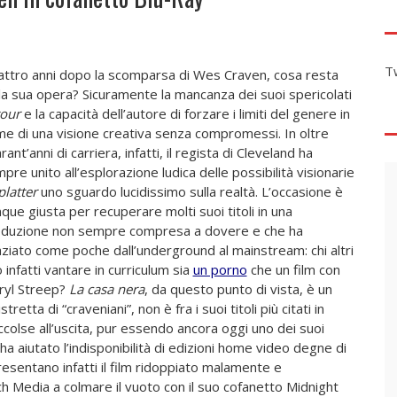
T
ttro anni dopo la scomparsa di Wes Craven, cosa resta
la sua opera? Sicuramente la mancanza dei suoi spericolati
our
e la capacità dell’autore di forzare i limiti del genere in
e di una visione creativa senza compromessi. In oltre
rant’anni di carriera, infatti, il regista di Cleveland ha
pre unito all’esplorazione ludica delle possibilità visionarie
platter
uno sguardo lucidissimo sulla realtà. L’occasione è
que giusta per recuperare molti suoi titoli in una
duzione non sempre compresa a dovere e che ha
ziato come poche dall’underground al mainstream: chi altri
 infatti vantare in curriculum sia
un porno
che un film con
yl Streep?
La casa nera
, da questo punto di vista, è un
etta di “craveniani”, non è fra i suoi titoli più citati in
accolse all’uscita, pur essendo ancora oggi uno dei suoi
 ha aiutato l’indisponibilità di edizioni home video degne di
resentano infatti il film ridoppiato malamente e
ch Media a colmare il vuoto con il suo cofanetto Midnight