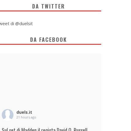
DA TWITTER
weet di @duelsit
DA FACEBOOK
duels.it
21 hours ago
Sul set di Madden il regista David O. Russell