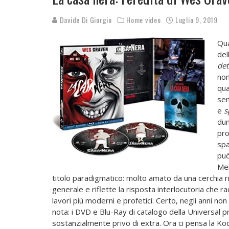
Davide Di Giorgio
Home video
Luglio 9, 2019
Qua
del
det
nom
qua
sem
e
s
dun
pro
spa
può
Mer
titolo paradigmatico: molto amato da una cerchia ristr
generale e riflette la risposta interlocutoria che r
lavori più moderni e profetici. Certo, negli anni non
nota: i DVD e Blu-Ray di catalogo della Universal p
sostanzialmente privo di extra. Ora ci pensa la Ko