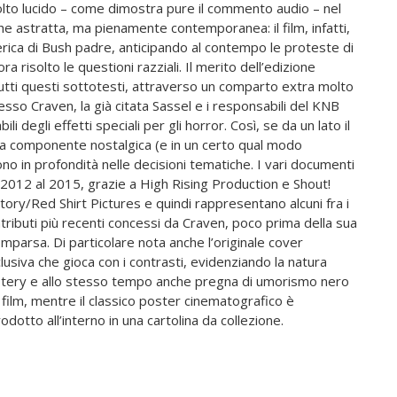
lto lucido – come dimostra pure il commento audio – nel
che astratta, ma pienamente contemporanea: il film, infatti,
merica di Bush padre, anticipando al contempo le proteste di
 risolto le questioni razziali. Il merito dell’edizione
tutti questi sottotesti, attraverso un comparto extra molto
stesso Craven, la già citata Sassel e i responsabili del KNB
i degli effetti speciali per gli horror. Così, se da un lato il
la componente nostalgica (e in un certo qual modo
no in profondità nelle decisioni tematiche. I vari documenti
l 2012 al 2015, grazie a High Rising Production e Shout!
tory/Red Shirt Pictures e quindi rappresentano alcuni fra i
tributi più recenti concessi da Craven, poco prima della sua
mparsa. Di particolare nota anche l’originale cover
lusiva che gioca con i contrasti, evidenziando la natura
tery e allo stesso tempo anche pregna di umorismo nero
 film, mentre il classico poster cinematografico è
rodotto all’interno in una cartolina da collezione.