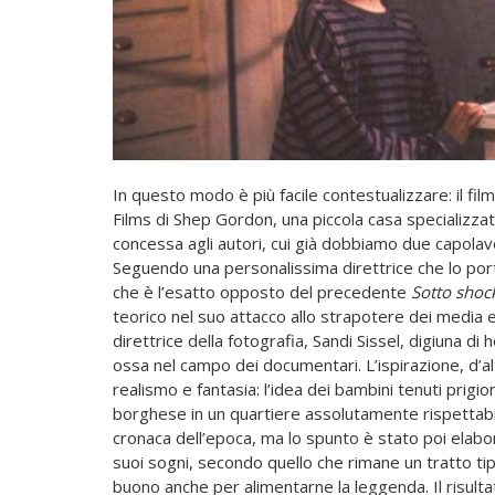
In questo modo è più facile contestualizzare: il fi
Films di Shep Gordon, una piccola casa specializzat
concessa agli autori, cui già dobbiamo due capolavo
Seguendo una personalissima direttrice che lo po
che è l’esatto opposto del precedente
Sotto shoc
teorico nel suo attacco allo strapotere dei media e 
direttrice della fotografia, San
di Sissel, digiuna di 
ossa nel campo dei documentari. L’ispirazione, d’alt
realismo e fantasia: l’idea dei bambini tenuti prigion
borghese in un quartiere assolutamente rispettabil
cronaca dell’epoca, ma lo spunto è stato poi elabor
suoi sogni, secondo quello che rimane un tratto ti
buono anche per alimentarne la leggenda. Il risultat