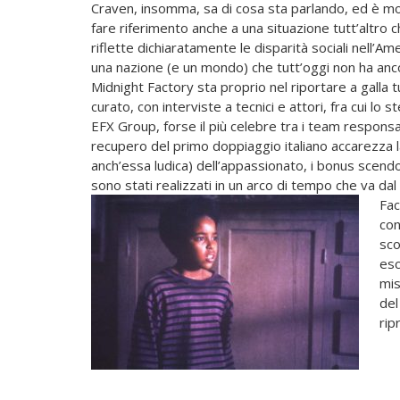
Craven, insomma, sa di cosa sta parlando, ed è mo
fare riferimento anche a una situazione tutt’altro 
riflette dichiaratamente le disparità sociali nell’A
una nazione (e un mondo) che tutt’oggi non ha ancora
Midnight Factory sta proprio nel riportare a galla 
curato, con interviste a tecnici e attori, fra cui lo 
EFX Group, forse il più celebre tra i team responsabil
recupero del primo doppiaggio italiano accarezza 
anch’essa ludica) dell’appassionato, i bonus scendo
sono stati realizzati in un arco di tempo che va da
Fac
con
sco
esc
mis
del
rip