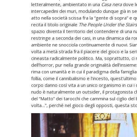
letteralmente, ambientato in una
Casa nera
dove le
intercapedini dei muri, modulando dunque già in sen
atto nella società scissa fra la “gente di sopra” e q
recita il titolo originale
The People Under the Stairs
spazio diventa il territorio del contendere di una n
restringe a seconda dei casi, in una dinamica da ro
ambiente ne snocciola continuamente di nuovi. Si
volta a metà strada fra il piacere del gioco e la se
cineasta radicalmente politico. Ma, soprattutto, ci 
dell’horror, pur nella grande originalità dell’insiem
rima con umanità e in cui il paradigma della famiglia 
follia, come il cannibalismo e l’incesto, quest’ultim
corpo danno così vita a un unico organismo in cui i
nudo è naturalmente un outsider, il protagonista c
del “Matto” dei tarocchi che cammina sul ciglio del bu
volta…”, perché nel gioco degli opposti, questa st