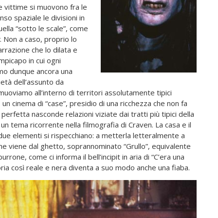
 vittime si muovono fra le
so spaziale le divisioni in
uella “sotto le scale”, come
. Non a caso, proprio lo
arrazione che lo dilata e
mpicapo in cui ogni
amo dunque ancora una
rietà dell’assunto da
muoviamo all’interno di territori assolutamente tipici
e: un cinema di “case”, presidio di una ricchezza che non fa
perfetta nasconde relazioni viziate dai tratti più tipici della
o un tema ricorrente nella filmografia di Craven. La casa e il
 due elementi si rispecchiano: a metterla letteralmente a
he viene dal ghetto, soprannominato “Grullo”, equivalente
rrone, come ci informa il bell’incipit in aria di “C’era una
oria così reale e nera diventa a suo modo anche una fiaba.