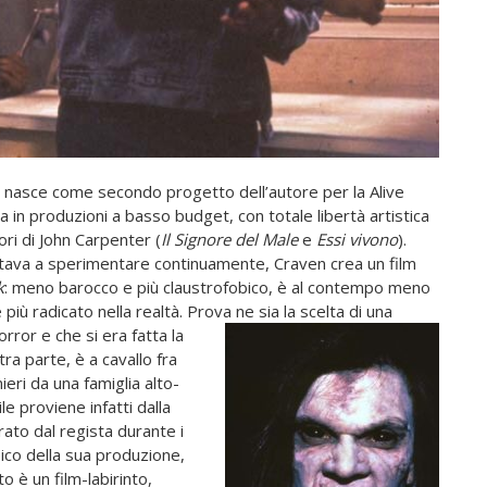
lm nasce come secondo progetto dell’autore per la Alive
a in produzioni a basso budget, con totale libertà artistica
ri di John Carpenter (
Il Signore del Male
e
Essi vivono
).
rtava a sperimentare continuamente, Craven crea un film
k
: meno barocco e più claustrofobico, è al contempo meno
più radicato nella realtà. Prova ne sia la scelta di una
horror e che si era fatta la
ra parte, è a cavallo fra
ieri da una famiglia alto-
e proviene infatti dalla
ato dal regista durante i
pico della sua produzione,
o è un film-labirinto,