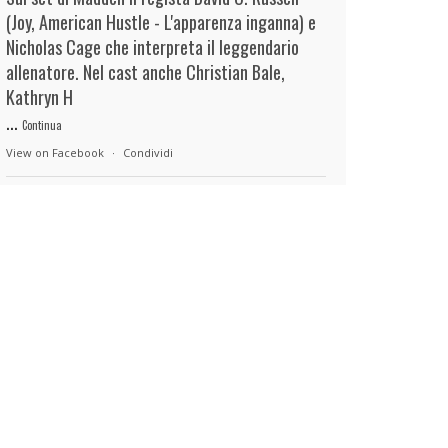
(Joy, American Hustle - L'apparenza inganna) e
Nicholas Cage che interpreta il leggendario
allenatore. Nel cast anche Christian Bale,
Kathryn H
...
Continua
View on Facebook
·
Condividi
duels.it
22 hours ago
View on Facebook
·
Condividi
duels.it
22 hours ago
View on Facebook
·
Condividi