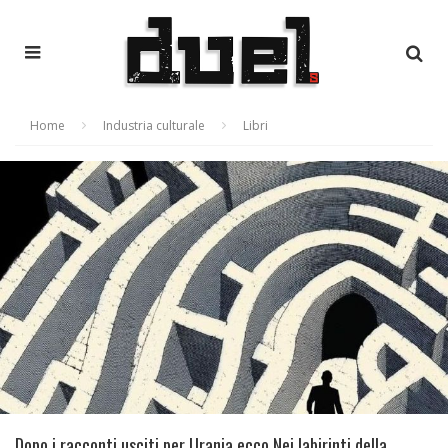
Home
Industria culturale
Libri
Dopo i racconti usciti per Urania ecco Nei labirinti della