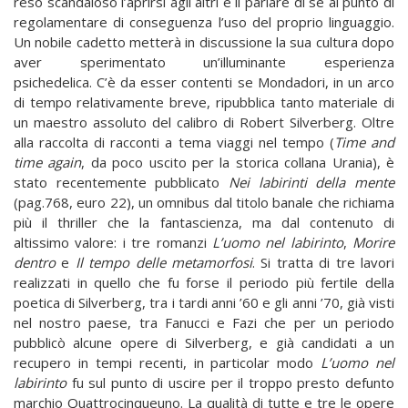
reso scandaloso l’aprirsi agli altri e il parlare di sé al punto di
regolamentare di conseguenza l’uso del proprio linguaggio.
Un nobile cadetto metterà in discussione la sua cultura dopo
aver sperimentato un’illuminante esperienza
psichedelica. C’è da esser contenti se Mondadori, in un arco
di tempo relativamente breve, ripubblica tanto materiale di
un maestro assoluto del calibro di Robert Silverberg. Oltre
alla raccolta di racconti a tema viaggi nel tempo (
Time and
time again
, da poco uscito per la storica collana Urania), è
stato recentemente pubblicato
Nei labirinti della mente
(pag.768, euro 22), un omnibus dal titolo banale che richiama
più il thriller che la fantascienza, ma dal contenuto di
altissimo valore: i tre romanzi
L’uomo nel labirinto
,
Morire
dentro
e
Il tempo delle metamorfosi
. Si tratta di tre lavori
realizzati in quello che fu forse il periodo più fertile della
poetica di Silverberg, tra i tardi anni ’60 e gli anni ’70, già visti
nel nostro paese, tra Fanucci e Fazi che per un periodo
pubblicò alcune opere di Silverberg, e già candidati a un
recupero in tempi recenti, in particolar modo
L’uomo nel
labirinto
fu sul punto di uscire per il troppo presto defunto
marchio Quattrocinqueuno. La qualità di tutte e tre le opere