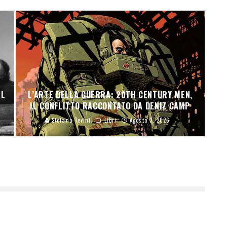
H
EL
L’ARTE DELLA GUERRA: 20TH CENTURY MEN,
IL CONFLITTO RACCONTATO DA DENIZ CAMP
Stefano Tevini
Libri
Agosto 3, 2026