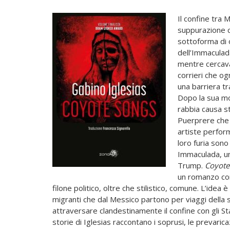
Il confine tra M
suppurazione c
sottoforma di o
dell’Immaculada
mentre cercava
corrieri che og
una barriera tr
Dopo la sua mo
rabbia causa st
Puerprere che p
artiste perfor
loro furia sono 
Immaculada, una
Trump.
Coyote
un romanzo cor
filone politico, oltre che stilistico, comune. L’idea 
migranti che dal Messico partono per viaggi della s
attraversare clandestinamente il confine con gli Stat
storie di Iglesias raccontano i soprusi, le prevarica