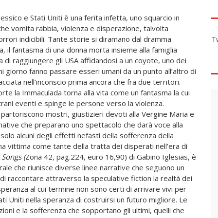
essico e Stati Uniti è una ferita infetta, uno squarcio in
he vomita rabbia, violenza e disperazione, talvolta
rrori indicibili. Tante storie si diramano dal dramma
T
, il fantasma di una donna morta insieme alla famiglia
 di raggiungere gli USA affidandosi a un coyote, uno dei
ni giorno fanno passare esseri umani da un punto all’altro di
acciata nell’inconscio prima ancora che fra due territori.
rte la Immaculada torna alla vita come un fantasma la cui
rani eventi e spinge le persone verso la violenza.
artoriscono mostri, giustizieri devoti alla Vergine Maria e
mative che preparano uno spettacolo che darà voce alla
solo alcuni degli effetti nefasti della sofferenza della
 vittima come tante della tratta dei disperati nell’era di
 Songs (
Zona 42, pag.224, euro 16,90) di Gabino Iglesias, è
ale che riunisce diverse linee narrative che seguono un
è di raccontare attraverso la speculative fiction la realtà dei
peranza al cui termine non sono certi di arrivare vivi per
i Uniti nella speranza di costruirsi un futuro migliore. Le
zioni e la sofferenza che sopportano gli ultimi, quelli che