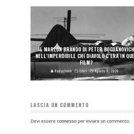
IL MARLON BRANDO DI PETER BOGDANOVIC
NELL’IMPERDIBILE CHI DIAVOLO C’ERA IN QU
FILM?
Redazione
Libri
Agosto 6, 2026
LASCIA UN COMMENTO
Devi essere
connesso
per inviare un commento.