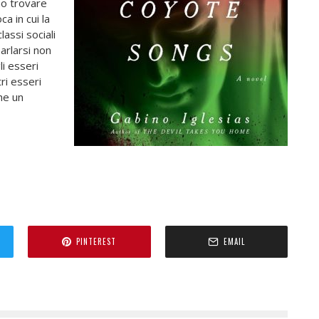
no trovare
a in cui la
lassi sociali
parlarsi non
li esseri
ri esseri
he un
PINTEREST
EMAIL