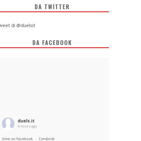
DA TWITTER
weet di @duelsit
DA FACEBOOK
duels.it
6 hours ago
View on Facebook
·
Condividi