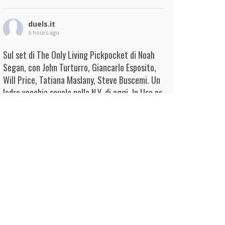
duels.it
6 hours ago
Sul set di The Only Living Pickpocket di Noah
Segan, con John Turturro, Giancarlo Esposito,
Will Price, Tatiana Maslany, Steve Buscemi. Un
ladro vecchia scuola nella N.Y. di oggi. In Usa es
...
Continua
View on Facebook
·
Condividi
duels.it
7 hours ago
View on Facebook
·
Condividi