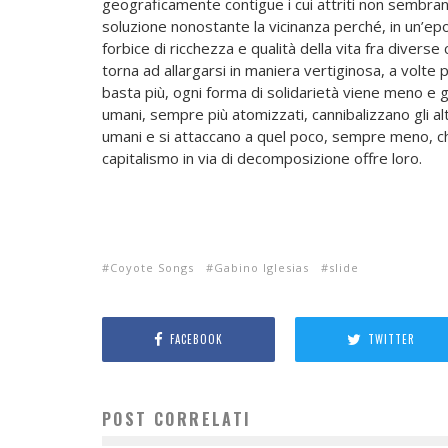
geograficamente contigue i cui attriti non sembra
soluzione nonostante la vicinanza perché, in un’epoc
forbice di ricchezza e qualità della vita fra diverse c
torna ad allargarsi in maniera vertiginosa, a volte 
basta più, ogni forma di solidarietà viene meno e g
umani, sempre più atomizzati, cannibalizzano gli alt
umani e si attaccano a quel poco, sempre meno, c
capitalismo in via di decomposizione offre loro.
Coyote Songs
Gabino Iglesias
slide
FACEBOOK
TWITTER
POST CORRELATI