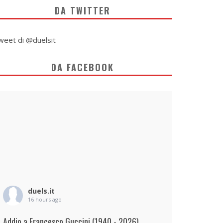
DA TWITTER
weet di @duelsit
DA FACEBOOK
duels.it
16 hours ago
Addio a Francesco Guccini (1940 - 2026)