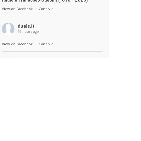
View on Facebook
·
Condividi
duels.it
19 hours ago
View on Facebook
·
Condividi
duels.it
19 hours ago
Sul set di Bad Lieutenant: Tokyo di Takashi
Miike, con Shun Oguri, Lily James , Liv
Morganremake. Remake di Bad Lieutenant di
Abel Ferrara
View on Facebook
·
Condividi