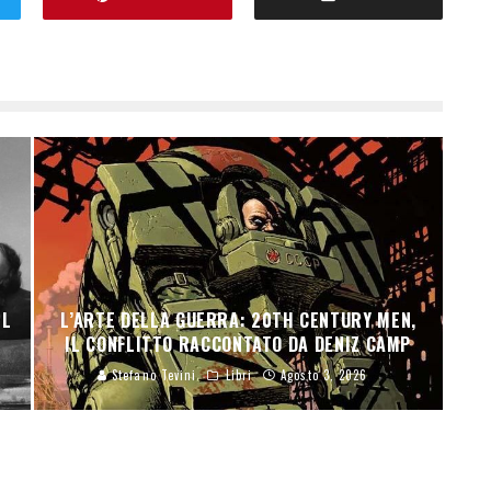
H
EL
L’ARTE DELLA GUERRA: 20TH CENTURY MEN,
IL CONFLITTO RACCONTATO DA DENIZ CAMP
Stefano Tevini
Libri
Agosto 3, 2026