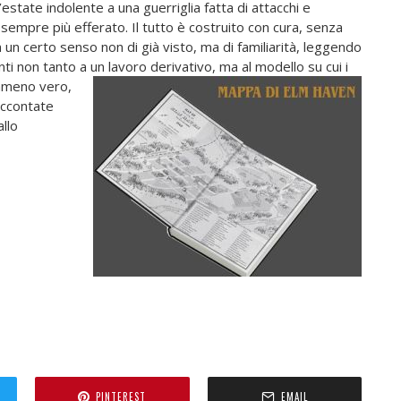
estate indolente a una guerriglia fatta di attacchi e
 sempre più efferato. Il tutto è costruito con cura, senza
 un certo senso non di già visto, ma di familiarità, leggendo
nti non tanto a un
lavoro derivativo, ma al modello su cui i
emmeno vero,
raccontate
llo
PINTEREST
EMAIL