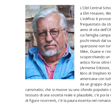
L’Old Central Scho
a Elm Heaven, Illi
L’edificio è prossi
frequentato da stu
anno di vita dell’
cui famiglia camp
pochi minuti dal s
sparizione non torn
Mike, Duane e i lo
scoperchiando un v
antico forse oltre 
(Armenia Edizioni
libro di Stephen Kin
americana con tutt
da un gruppo di pe
carismatici, che si muove su uno sfondo popolato 
tessuto di una società reale e plausibile, c’è poi la
di figure ricorrenti, c’è la paura inserita nel roma