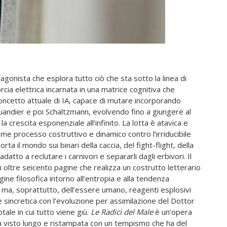
tagonista che esplora tutto ciò che sta sotto la linea di
rcia elettrica incarnata in una matrice cognitiva che
concetto attuale di IA, capace di mutare incorporando
andier e poi Schaltzmann, evolvendo fino a giungere al
la crescita esponenziale all’infinito. La lotta è atavica e
ome processo costruttivo e dinamico contro l’irriducibile
 il mondo sui binari della caccia, del fight-flight, della
atto a reclutare i carnivori e separarli dagli erbivori. Il
oltre seicento pagine che realizza un costrutto letterario
ine filosofica intorno all’entropia e alla tendenza
 ma, soprattutto, dell’essere umano, reagenti esplosivi
sincretica con l’evoluzione per assimilazione del Dottor
ale in cui tutto viene giù.
Le Radici del Male
è un’opera
i ha visto lungo e ristampata con un tempismo che ha del