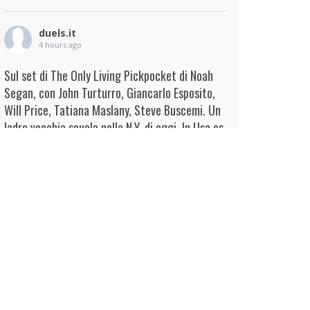
duels.it
4 hours ago
Sul set di The Only Living Pickpocket di Noah
Segan, con John Turturro, Giancarlo Esposito,
Will Price, Tatiana Maslany, Steve Buscemi. Un
ladro vecchia scuola nella N.Y. di oggi. In Usa es
...
Continua
View on Facebook
·
Condividi
duels.it
4 hours ago
View on Facebook
·
Condividi