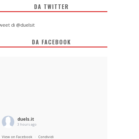
DA TWITTER
weet di @duelsit
DA FACEBOOK
duels.it
3 hours ago
View on Facebook
·
Condividi