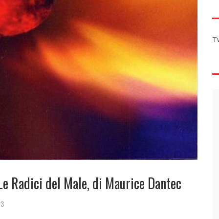
T
e Radici del Male, di Maurice Dantec
23