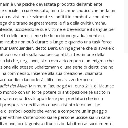
mann è una psiche devastata prodotto dell’ambiente
e sociale in cui è vissuto, un tritacarne caotico che ne fa un
 da nazisti mai realmente sconfitti in combutta con alieni
ega che tirano segretamente le fila della civiltà umana.
ifende, uccidendo le sue vittime e bevendone il sangue per
etto delle armi aliene che lo uccidono gradualmente a
suo incubo non può durare a lungo e quando una task force
Arthur Darquandier, detto Dark, un ingegnere che si avvale di
tiva costruita sulla sua personalità, il testimone della
a lui che, negli anni, si ritrova a ricomporre un enigma che
uzione allo stesso Schaltzmann di una serie di delitti che no,
n ha commesso. Insieme alla sua creazione, chiamata
rquandier riannoderà i fili di un arazzo feroce e
adici del Male
(Minimum Fax, pag.641, euro 21), di Maurice
ro mondo con un forte potere di anticipazione (è uscito in
os, terreno di sviluppo ideale per predatori che in un
i prosperare decifrando quasi a istinto le dinamiche
te di simboli occulti che vanno a comporre un linguaggio
 per vittime s’intendono sia le persone uccise sia un cane
tzmann, protagonista di un inizio dal ritmo assurdamente