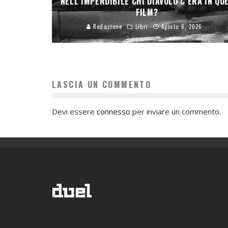
NELL’IMPERDIBILE CHI DIAVOLO C’ERA IN QU
FILM?
Redazione
Libri
Agosto 6, 2026
LASCIA UN COMMENTO
Devi essere
connesso
per inviare un commento.