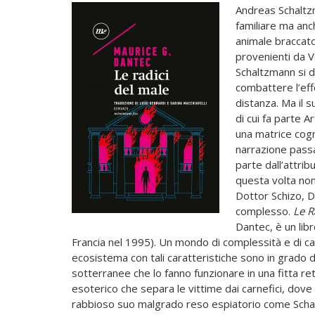
Andreas Schaltz
familiare ma anch
animale braccato
provenienti da V
Schaltzmann si d
combattere l’eff
distanza. Ma il 
di cui fa parte 
una matrice cogni
narrazione passa 
parte dall’attrib
questa volta no
Dottor Schizo, Da
complesso.
Le R
Dantec, è un lib
Francia nel 1995). Un mondo di complessità e di ca
ecosistema con tali caratteristiche sono in grado d
sotterranee che lo fanno funzionare in una fitta re
esoterico che separa le vittime dai carnefici, dove
rabbioso suo malgrado reso espiatorio come Schal