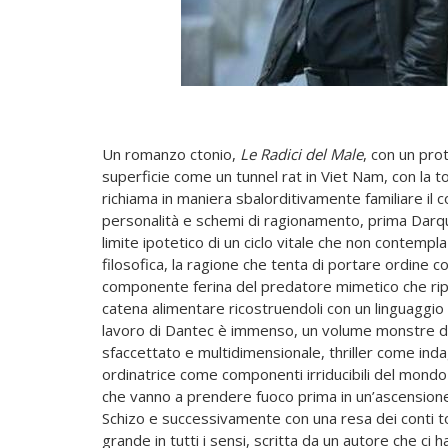
Un romanzo ctonio,
Le Radici del Male
, con un pro
superficie come un tunnel rat in Viet Nam, con la to
richiama in maniera sbalorditivamente familiare il 
personalità e schemi di ragionamento, prima Darqu
limite ipotetico di un ciclo vitale che non contempla 
filosofica, la ragione che tenta di portare ordine c
componente ferina del predatore mimetico che riporta
catena alimentare ricostruendoli con un linguaggio ad
lavoro di Dantec è immenso, un volume monstre di 
sfaccettato e multidimensionale, thriller come indag
ordinatrice come componenti irriducibili del mondo
che vanno a prendere fuoco prima in un’ascensione 
Schizo e successivamente con una resa dei conti tot
grande in tutti i sensi, scritta da un autore che c