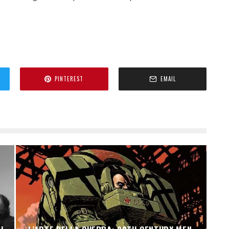
PINTEREST
EMAIL
H