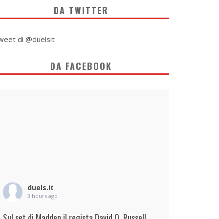
DA TWITTER
weet di @duelsit
DA FACEBOOK
duels.it
3 hours ago
Sul set di Madden il regista David O. Russell