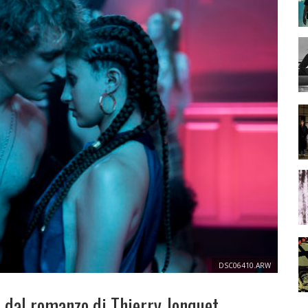
DSC06410.ARW
a dal romanzo di Thierry Jonquet