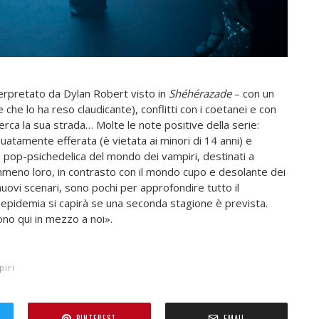
terpretato da Dylan Robert visto in
Shéhérazade
– con un
che lo ha reso claudicante), conflitti con i coetanei e con
erca la sua strada… Molte le note positive della serie:
eguatamente efferata (è vietata ai minori di 14 anni) e
e pop-psichedelica del mondo dei vampiri, destinati a
emmeno loro, in contrasto con il mondo cupo e desolante dei
 nuovi scenari, sono pochi per approfondire tutto il
 epidemia si capirà se una seconda stagione è prevista.
no qui in mezzo a noi».
iri
PINTEREST
EMAIL