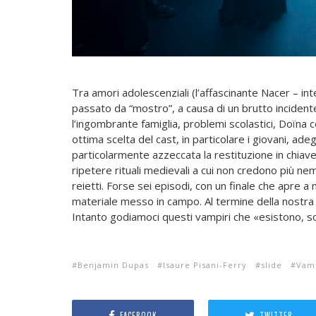
Tra amori adolescenziali (l’affascinante Nacer – in
passato da “mostro”, a causa di un brutto incidente 
l’ingombrante famiglia, problemi scolastici, Doïna c
ottima scelta del cast, in particolare i giovani, ad
particolarmente azzeccata la restituzione in chiav
ripetere rituali medievali a cui non credono più n
reietti. Forse sei episodi, con un finale che apre a
materiale messo in campo. Al termine della nostra
Intanto godiamoci questi vampiri che «esistono, so
Benjamin Dupas
Isaure Pisani-Ferry
slide
Vamp
FACEBOOK
TWITTER