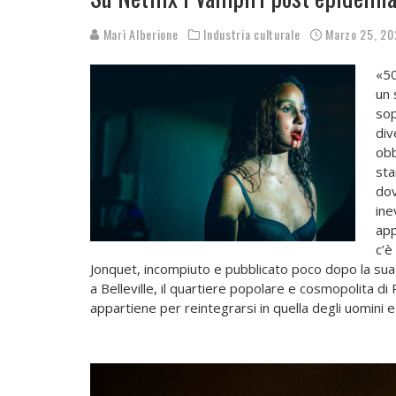
Marì Alberione
Industria culturale
Marzo 25, 20
«50
un 
sop
div
obb
sta
dov
ine
app
c’è
Jonquet, incompiuto e pubblicato poco dopo la sua 
a Belleville, il quartiere popolare e cosmopolita di 
appartiene per reintegrarsi in quella degli uomini e