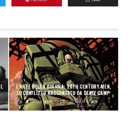
H
EL
L’ARTE DELLA GUERRA: 20TH CENTURY MEN,
IL CONFLITTO RACCONTATO DA DENIZ CAMP
Stefano Tevini
Libri
Agosto 3, 2026