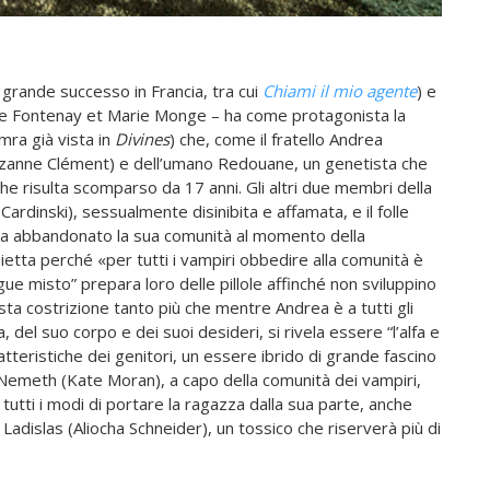
grande successo in Francia, tra cui
Chiami il mio agente
) e
r de Fontenay et Marie Monge – ha come protagonista la
ra già vista in
Divines
) che, come il fratello Andrea
Suzanne Clément) e dell’umano Redouane, un genetista che
che risulta scomparso da 17 anni. Gli altri due membri della
 Cardinski), sessualmente disinibita e affamata, e il folle
 ha abbandonato la sua comunità al momento della
tta perché «per tutti i vampiri obbedire alla comunità è
ngue misto” prepara loro delle pillole affinché non sviluppino
sta costrizione tanto più che mentre Andrea è a tutti gli
 del suo corpo e dei suoi desideri, si rivela essere “l’alfa e
teristiche dei genitori, un essere ibrido di grande fascino
la Nemeth (Kate Moran), a capo della comunità dei vampiri,
tutti i modi di portare la ragazza dalla sua parte, anche
 Ladislas (Aliocha Schneider), un tossico che riserverà più di