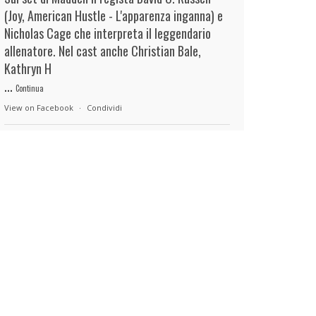
(Joy, American Hustle - L'apparenza inganna) e
Nicholas Cage che interpreta il leggendario
allenatore. Nel cast anche Christian Bale,
Kathryn H
...
Continua
View on Facebook
·
Condividi
duels.it
3 hours ago
View on Facebook
·
Condividi
duels.it
3 hours ago
View on Facebook
·
Condividi