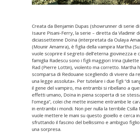
Creata da Benjamin Dupas (showrunner di serie di 
Isaure Pisani-Ferry, la serie – diretta da Vladimi
diciassettenne Doïna (interpretata da Oulaya Amam
(Mounir Amamra), è figlia della vampira Martha (
vuole scoprire il segreto dell’eterna giovinezza e 
famiglia Radescu sono i figli maggiori Irina (Juliette
Rad (Pierre Lottin), violento ma corretto. Martha
scomparsa di Redouane scegliendo di vivere da reie
una legge assoluta». Per tutelare i due figli “di sa
il gene del vampiro, ma entrambi si ribellano a que
effetti umano, Doïna in piena scoperta di se stessa,
l’omega”, colei che mette insieme entrambe le carat
in entrambi i mondi. Non per nulla la terribile Csil
vuole mettere le mani su questo gioiello e cerca in 
sfruttando il fascino del bellissimo e ambiguo figlio
una sorpresa.