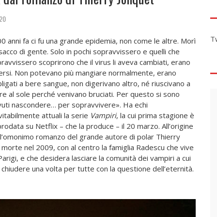
20
T
0 anni fa ci fu una grande epidemia, non come le altre. Morì
sacco di gente. Solo in pochi sopravvissero e quelli che
ravvissero scoprirono che il virus li aveva cambiati, erano
ersi. Non potevano più mangiare normalmente, erano
ligati a bere sangue, non digerivano altro, né riuscivano a
re al sole perché venivano bruciati. Per questo si sono
uti nascondere… per sopravvivere». Ha echi
vitabilmente attuali la serie
Vampiri
, la cui prima stagione è
rodata su Netflix – che la produce – il 20 marzo. All’origine
 l’omonimo romanzo del grande autore di polar Thierry
morte nel 2009, con al centro la famiglia Radescu che vive
Parigi, e che desidera lasciare la comunità dei vampiri a cui
 chiudere una volta per tutte con la questione dell’eternità.