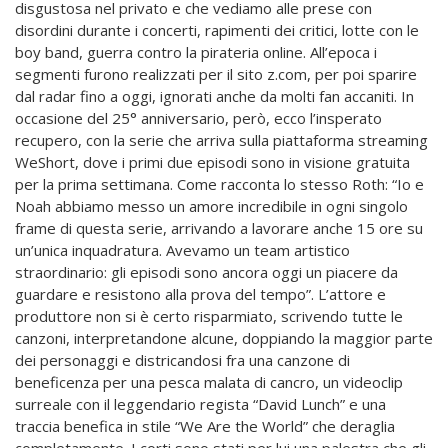
disgustosa nel privato e che vediamo alle prese con
disordini durante i concerti, rapimenti dei critici, lotte con le
boy band, guerra contro la pirateria online. All’epoca i
segmenti furono realizzati per il sito z.com, per poi sparire
dal radar fino a oggi, ignorati anche da molti fan accaniti. In
occasione del 25° anniversario, però, ecco l’insperato
recupero, con la serie che arriva sulla piattaforma streaming
WeShort, dove i primi due episodi sono in visione gratuita
per la prima settimana. Come racconta lo stesso Roth: “Io e
Noah abbiamo messo un amore incredibile in ogni singolo
frame di questa serie, arrivando a lavorare anche 15 ore su
un’unica inquadratura. Avevamo un team artistico
straordinario: gli episodi sono ancora oggi un piacere da
guardare e resistono alla prova del tempo”. L’attore e
produttore non si è certo risparmiato, scrivendo tutte le
canzoni, interpretandone alcune, doppiando la maggior parte
dei personaggi e districandosi fra una canzone di
beneficenza per una pesca malata di cancro, un videoclip
surreale con il leggendario regista “David Lunch” e una
traccia benefica in stile “We Are the World” che deraglia