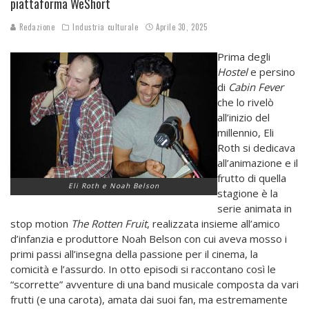
piattaforma WeShort
Redazione
Industria culturale
Aprile 30, 2025
Prima degli
Hostel
e persino
di
Cabin Fever
che lo rivelò
all’inizio del
millennio, Eli
Roth si dedicava
all’animazione e il
frutto di quella
Eli Roth e Noah Belson
stagione è la
serie animata in
stop motion
The Rotten Fruit
, realizzata insieme all’amico
d’infanzia e produttore Noah Belson con cui aveva mosso i
primi passi all’insegna della passione per il cinema, la
comicità e l’assurdo. In otto episodi si raccontano così le
“scorrette” avventure di una band musicale composta da vari
frutti (e una carota), amata dai suoi fan, ma estremamente