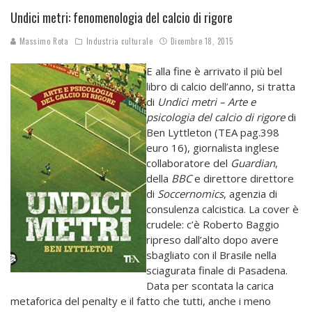
Undici metri: fenomenologia del calcio di rigore
Massimo Rota
Industria culturale
Dicembre 18, 2015
E alla fine è arrivato il più bel
libro di calcio dell’anno, si tratta
di
Undici metri – Arte e
psicologia del calcio
di rigore
di
Ben Lyttleton (TEA pag.398
euro 16), giornalista inglese
collaboratore del
Guardian
,
della
BBC
e direttore direttore
di
Soccernomics
, agenzia di
consulenza calcistica. La cover è
crudele: c’è Roberto Baggio
ripreso dall’alto dopo avere
sbagliato con il Brasile nella
sciagurata finale di Pasadena.
Data per scontata la carica
metaforica del penalty e il fatto che tutti, anche i meno