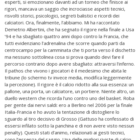
esperti, si emozionano davanti ad un torneo che finisce ai
rigori, mancava un saggio che incrociasse aspetti tecnici,
risvolti storici, psicologici, segreti balistici e ricordi dei
calciatori. Ora, finalmente, l’abbiamo. Mi ha raccontato
Demetrio Albertini, che ha segnato il rigore nella finale a Usa
’94 e ha sbagliato quattro anni dopo contro la Francia, che
tutti evidenziano l’adrenalina che scorre quando parti da
centrocampo per la camminata che ti porta verso il dischetto
ma nessuno sottolinea cosa si prova quando devi fare il
percorso contrario dopo avere sbagliato: attraversi l’inferno.
Il pathos che vivono i giocatori è il medesimo che abita le
tribune (lo schermo tv invece media, modifica leggermente
la percezione). Il rigore è il calcio ridotto alla sua essenza: un
pallone, una porta, un calciatore, un portiere. Niente altro, un
duello western che ricorda l’uno contro uno del basket. Roba
per gente dai nervi saldi: ero a Berlino nel 2006 per la finale
Italia-Francia e ho avuto la tentazione di distogliere lo
sguardo al tiro decisivo di Grosso (Gattuso ha confessato di
essersi infilato sotto la panchina e di non avere visto nessun
penalty). Questi stati d’animo, relazionati ai gesti tecnici,
sono l’essenza del saggio. Una delle migliori riviste di calcio