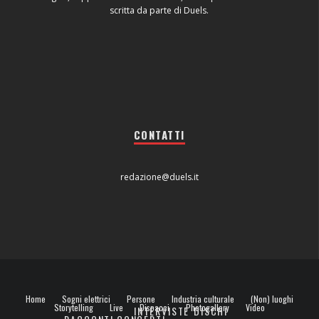
scritta da parte di Duels.
CONTATTI
redazione@duels.it
Home
Sogni elettrici
Persone
Industria culturale
(Non) luoghi
Storytelling
Live
Dispacci
Photogallery
Video
INTERVISTE
DISCHI