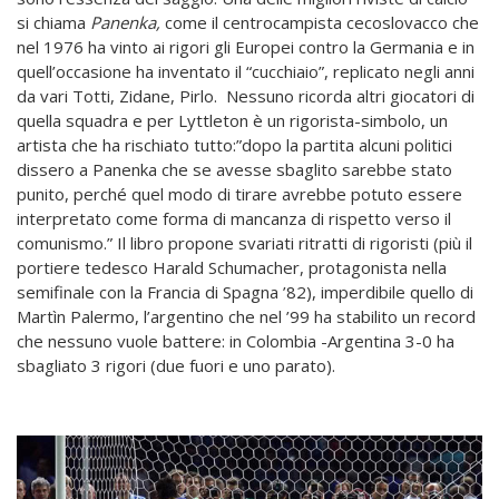
si chiama
Panenka,
come il centrocampista cecoslovacco che
nel 1976 ha vinto ai rigori gli Europei contro la Germania e in
quell’occasione ha inventato il “cucchiaio”, replicato negli anni
da vari Totti, Zidane, Pirlo. Nessuno ricorda altri giocatori di
quella squadra e per Lyttleton è un rigorista-simbolo, un
artista che ha rischiato tutto:”dopo la partita alcuni politici
dissero a Panenka che se avesse sbaglito sarebbe stato
punito, perché quel modo di tirare avrebbe potuto essere
interpretato come forma di mancanza di rispetto verso il
comunismo.” Il libro propone svariati ritratti di rigoristi (più il
portiere tedesco Harald Schumacher, protagonista nella
semifinale con la Francia di Spagna ’82), imperdibile quello di
Martìn Palermo, l’argentino che nel ’99 ha stabilito un record
che nessuno vuole battere: in Colombia -Argentina 3-0 ha
sbagliato 3 rigori (due fuori e uno parato).