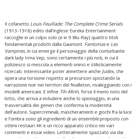
Il cofanetto
Louis Feuillade: The Complete Crime Serials
(1913-1918) edito dall’inglese Eureka Entertainment
raccoglie in un colpo solo (e in 9 Blu-Ray) quattro titoli
fondamentali prodotti dalla Gaumont.
Fantomas
e
Les
Vampires
, in cui emerge il personaggio della conturbante
dark lady Irma Vep, sono certamente i più noti, in cui il
poliziesco si mescola a elementi onirici e stilisticamente
ricercati. Interessante poter annettere anche
Judex
, che
opera una torsione rispetto ai precursori spostando la
narrazione noir nei territori del feuilleton, rivaleggiando con i
modelli americani. E infine
Tih-Minh
, forse il meno noto del
lotto, che arriva a includere anche lo spionaggio, in una
trasversalità dei generi che conferma la modernità
dell’autore. Supercriminali, mascheramenti e giochi fra la luce
e l’ombra sono gli ingredienti di un
ensemble
proposto con
ottimi restauri 4K e un ricco apparato critico nei vari
commenti e essai video. Letteralmente spazzato via dai