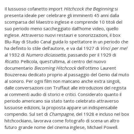
Il lussuoso cofanetto import
Hitchcock the Beginning
si
presenta ideale per celebrare gli imminenti 45 anni dalla
scomparsa del Maestro inglese e comprende 10 titoli del
suo periodo meno saccheggiato dall’home video, quello
inglese. Attraverso nuovi restauri e sonorizzazioni, il box
Blu-Ray di Studio Canal guida lo spettatore in un periodo che
ha definito lo stile dell’autore, e va dal 1927 di
Vinci per me!
al 1932 di
Numero diciassette
, passando per il 1929 di
Ricatto
. Pellicola, quest’ultima, al centro del nuovo
documentario
Becoming Hitchcock
dell’ottimo Laurent
Bouzereau dedicato proprio al passaggio del Genio dal muto
al sonoro. Per ogni film non mancano anche extra singoli,
dalle conversazioni con Truffaut alle introduzioni del regista
ai commenti audio di storici e critici. Considerato quanto il
periodo americano sia stato tanto celebrato attraverso
lussuose edizioni, la proposta appare un indispensabile
compendio. Sul set di
Champagne
, del 1928 e incluso nel box
hitchcockiano, lavorava come fotografo di scena un altro
futuro grande nome del cinema inglese, Michael Powell.