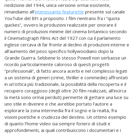
riedizione del 1944, unica versione ormai esistente,
rimandiamo all’
interessante featurette
presente sul canale
YouTube del BFI a proposito. I film rientrano fra i “quota
quickes”, ovvero le produzioni realizzate per onorare il
numero di produzioni minime del cinema britannico secondo
il Cinematograph Films Act del 1927 con cui il parlamento
inglese cercava di far fronte al declino di produzioni interne e
all’aumento del peso specifico hollywoodiano dopo la
Grande Guerra. Sebbene lo stesso Powell non serbasse un
ricordo particolarmente caloroso di questi progetti
“professionali”, di fatto ancora acerbi e nel complesso legati
a un sistema di generi (crime, thriller e commedie) affrontati
in un’ottica più tradizionale, la possibilità della riscoperta e il
recupero coraggioso (degli oltre 20 film realizzati, all’incirca
la metà sono ormai perduti) permette di gettare una luce su
uno stile in divenire e che avrebbe portato l’autore a
esplorare la zona intermedia fra il sogno e la realtà, fra
visioni poetiche e crudezza del destino. Un ottimo esempio
di quanto l’home video sia sempre foriero di studi e
approfondimenti, ai quali contribuiscono i documentari e i