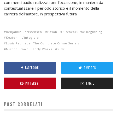
commenti audio realizzati per l’occasione, in maniera da
contestualizzare il periodo storico e il momento della
carriera dell’autore, in prospettiva futura.
Benjamin Christensen
Haxan
Hitchcock the Beginning
Keaton – L'integrale
Louis Feuillade: The Complete Crime Serials
Michael Powell: Early Works
slide
FACEBOOK
TWITTER
PINTEREST
EMAIL
POST CORRELATI