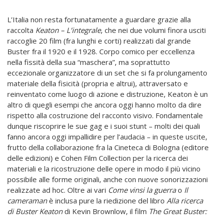
L’Italia non resta fortunatamente a guardare grazie alla
raccolta
Keaton – L’integrale
, che nei due volumi finora usciti
raccoglie 20 film (fra lunghi e corti) realizzati dal grande
Buster fra il 1920 e il 1928. Corpo comico per eccellenza
nella fissità della sua “maschera”, ma soprattutto
eccezionale organizzatore di un set che si fa prolungamento
materiale della fisicità (propria e altrui), attraversato e
reinventato come luogo di azione e distruzione, Keaton è un
altro di quegli esempi che ancora oggi hanno molto da dire
rispetto alla costruzione del racconto visivo. Fondamentale
dunque riscoprire le sue gag e i suoi stunt – molti dei quali
fanno ancora oggi impallidire per l’audacia – in queste uscite,
frutto della collaborazione fra la Cineteca di Bologna (editore
delle edizioni) e Cohen Film Collection per la ricerca dei
materiali e la ricostruzione delle opere in modo il più vicino
possibile alle forme originali, anche con nuove sonorizzazioni
realizzate ad hoc. Oltre ai vari
Come vinsi la guerra
o
Il
cameraman
è inclusa pure la riedizione del libro
Alla ricerca
di Buster Keaton
di Kevin Brownlow, il film
The Great Buster: