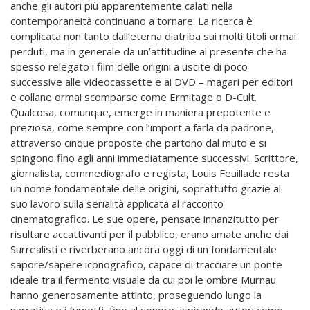
anche gli autori più apparentemente calati nella
contemporaneità continuano a tornare. La ricerca è
complicata non tanto dall’eterna diatriba sui molti titoli ormai
perduti, ma in generale da un’attitudine al presente che ha
spesso relegato i film delle origini a uscite di poco
successive alle videocassette e ai DVD – magari per editori
e collane ormai scomparse come Ermitage o D-Cult.
Qualcosa, comunque, emerge in maniera prepotente e
preziosa, come sempre con l’import a farla da padrone,
attraverso cinque proposte che partono dal muto e si
spingono fino agli anni immediatamente successivi. Scrittore,
giornalista, commediografo e regista, Louis Feuillade resta
un nome fondamentale delle origini, soprattutto grazie al
suo lavoro sulla serialità applicata al racconto
cinematografico. Le sue opere, pensate innanzitutto per
risultare accattivanti per il pubblico, erano amate anche dai
Surrealisti e riverberano ancora oggi di un fondamentale
sapore/sapere iconografico, capace di tracciare un ponte
ideale tra il fermento visuale da cui poi le ombre Murnau
hanno generosamente attinto, proseguendo lungo la