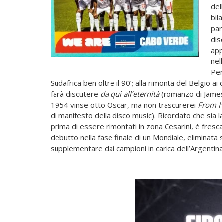
del
bil
par
dis
app
nel
Pen
Sudafrica ben oltre il 90’; alla rimonta del Belgio a
farà discutere
da qui all’eternità
(romanzo di James J
1954 vinse otto Oscar, ma non trascurerei
From H
di manifesto della disco music). Ricordato che sia 
prima di essere rimontati in zona Cesarini, è fresc
debutto nella fase finale di un Mondiale, eliminata
supplementare dai campioni in carica dell’Argenti