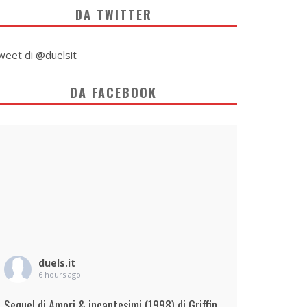
DA TWITTER
weet di @duelsit
DA FACEBOOK
duels.it
6 hours ago
Sequel di Amori & incantesimi (1998) di Griffin