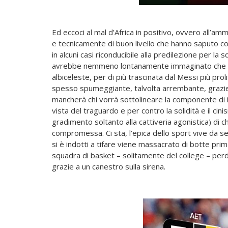
Ed eccoci al mal d’Africa in positivo, ovvero all’am
e tecnicamente di buon livello che hanno saputo con
in alcuni casi riconducibile alla predilezione per l
avrebbe nemmeno lontanamente immaginato che la 
albiceleste, per di più trascinata dal Messi più pro
spesso spumeggiante, talvolta arrembante, grazie 
mancherà chi vorrà sottolineare la componente di 
vista del traguardo e per contro la solidità e il ci
gradimento soltanto alla cattiveria agonistica) di 
compromessa. Ci sta, l’epica dello sport vive da semp
si è indotti a tifare viene massacrato di botte pri
squadra di basket – solitamente del college – perde 
grazie a un canestro sulla sirena.