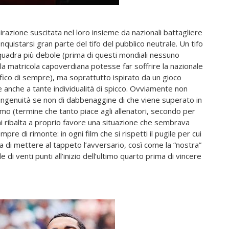
mirazione suscitata nel loro insieme da nazionali battagliere
quistarsi gran parte del tifo del pubblico neutrale. Un tifo
a squadra più debole (prima di questi mondiali nessuno
matricola capoverdiana potesse far soffrire la nazionale
lifico di sempre), ma soprattutto ispirato da un gioco
anche a tante individualità di spicco. Ovviamente non
ingenuità se non di dabbenaggine di che viene superato in
nismo (termine che tanto piace agli allenatori, secondo per
chi ribalta a proprio favore una situazione che sembrava
re di rimonte: in ogni film che si rispetti il pugile per cui
ma di mettere al tappeto l’avversario, così come la “nostra”
di venti punti all’inizio dell’ultimo quarto prima di vincere