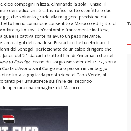
le dieci compagini in lizza, eliminando la sola Tunisia, il
ancio dei sedicesimi é catastrofico: sette sconfitte e due
eggi, che soltanto grazie alla maggiore precisione dal
chetto hanno comunque consentito a Marocco ed Egitto di
T
rodare agli ottavi. Un’ecatombe francamente inattesa,
la quale la cattiva sorte ha avuto un peso rilevante.
siamo al gol del canadese Eustachio che ha eliminato il
i danni del Senegal, perfezionata da un calcio di rigore che
ones del ‘51 da cui fu tratto il film di Zinnemann che nel
ere to Eternity
, brano di Giorgio Moroder del 1977, sorta
la Costa d’Avorio sia il Congo sono passati in vantaggio
a di nottata la gagliarda prestazione di Capo Verde, al
 soltanto per un’autorete sul finire del secondo
na. In apertura una immagine del Marocco.