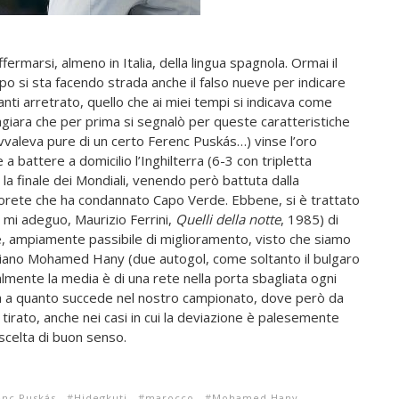
ffermarsi, almeno in Italia, della lingua spagnola. Ormai il
po si sta facendo strada anche il falso nueve per indicare
vanti arretrato, quello che ai miei tempi si indicava come
agiara che per prima si segnalò per queste caratteristiche
vvaleva pure di un certo Ferenc Puskás…) vinse l’oro
a battere a domicilio l’Inghilterra (6-3 con tripletta
la finale dei Mondiali, venendo però battuta dalla
orete che ha condannato Capo Verde. Ebbene, si è trattato
mi adeguo, Maurizio Ferrini,
Quelli della notte
, 1985) di
e, ampiamente passibile di miglioramento, visto che siamo
 egiziano Mohamed Hany (due autogol, come soltanto il bulgaro
almente la media è di una rete nella porta sbagliata ogni
ta a quanto succede nel nostro campionato, dove però da
ha tirato, anche nei casi in cui la deviazione è palesemente
scelta di buon senso.
enc Puskás
Hidegkuti
marocco
Mohamed Hany