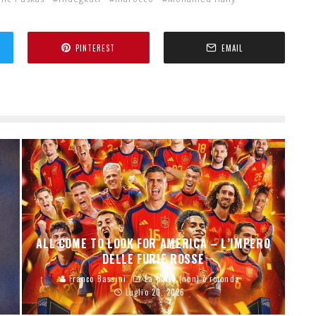
PINTEREST
EMAIL
ALL COME TO LOOK FOR AMERICA – L’IMPERO
DELLE FURIE ROSSE
Franco Bassini
La palla (non) è rotonda
Luglio 20, 2026