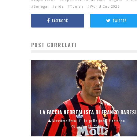
Senegal
slide
Tunisia
World Cup 2026
FACEBOOK
TWITTER
POST CORRELATI
LA FACCIA NEOREALISTA DI FRANCO BARESI
Massimo Rota
La palla (non) è rotonda
Luglio 31, 2026