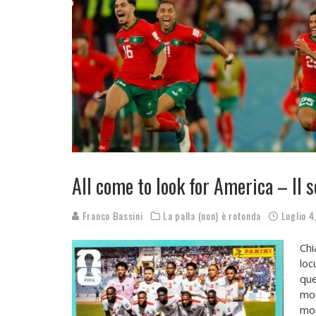
All come to look for America – Il 
Franco Bassini
La palla (non) è rotonda
Luglio 4
Chi
loc
que
mor
mon