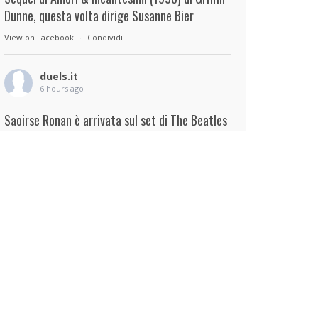
Dunne, questa volta dirige Susanne Bier
View on Facebook
·
Condividi
duels.it
6 hours ago
Saoirse Ronan è arrivata sul set di The Beatles
– A Four-Film Cinematic Event di Sam Mendes.
Interpreterà Linda McCartney al fianco di Paul
Mescal nel ruolo di Paul McCartney.
View on Facebook
·
Condividi
duels.it
6 hours ago
View on Facebook
·
Condividi