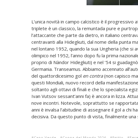
L’unica novità in campo calcistico è il progressivo a
triplete è un classico, la remuntada pure e purtrop
l’attaccante che parte da dietro, in italiano centra
centravanti alla Hidegkuti, dal nome della punta m
nel lontano 1952, quando la sua Ungheria (che si a
olimpico nel 1952, l’anno dopo fu la prima nazionale 
proprio di Nàndor Hidegkuti) e nel ‘54 si guadagnò 
Germania. Transeamus. Abbiamo accennato all’aut
del quattordicesimo gol
en contra
(non capisco ma 
questi Mondiali, nuovo record della manifestazion
soltanto agli ottavi di finali e che lo specialista
Ivan Vutsov sessant’anni fa) è ancora in lizza. Attu
nove incontri. Notevole, soprattutto se rapporta
anni è invalsa l’abitudine di assegnare il gol a chi 
decisiva. Da questo punto di vista, finalmente una 
Capo Verde
Coppa del Mondo 2026
Egitto
Fer