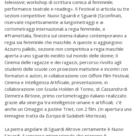
televisive; workshop di scrittura comica al femminile;
performance teatrale e reading». Il Festival si articola su tre
sezioni competitive: Nuovi Sguardi e Sguardi (S)confinati,
riservate rispettivamente ai lungometraggi e ai
cortometraggi internazionali a regia femminile, e
#FrameItalia, finestra sul cinema italiano contemporaneo a
regia sia femminile che maschile. A queste si aggiungono:
Azzurro pallido, sezione non competitiva a regia maschile
aperta a uno sguardo inedito sul mondo delle donne; Il
Cinema delle ragazze e dei ragazzi, percorso rivolto agli
studenti delle scuole con proiezioni mattutine e incontri con
formatori e autori, in collaborazione con Giffoni Film Festival;
Cinema e Intelligenza Artificiale, presentazione, in
collaborazione con Scuola Holden di Torino, di
Cassandra
di
Demetra Birtone, primo cortometraggio italiano realizzato
grazie alla sinergia tra intelligenze umane e artificiali; c’è
anche un Omaggio a Justine Triet, con 2 film. (In apertura una
immagine tratta da
Europa
di Sudabeh Mortezai).
La pietra angolare di Sguardi Altrove certamente è Nuovi
Sguardi, il concorso internazionale che propone 8