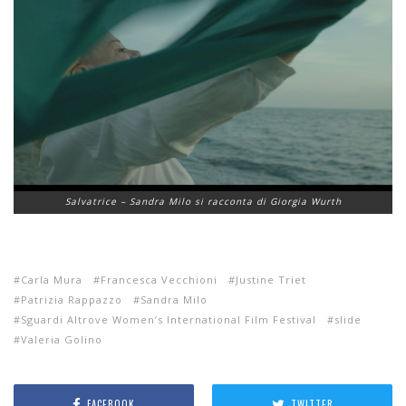
Salvatrice – Sandra Milo si racconta
di Giorgia Wurth
Carla Mura
Francesca Vecchioni
Justine Triet
Patrizia Rappazzo
Sandra Milo
Sguardi Altrove Women’s International Film Festival
slide
Valeria Golino
FACEBOOK
TWITTER