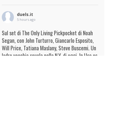
duels.it
5 hours ago
Sul set di The Only Living Pickpocket di Noah
Segan, con John Turturro, Giancarlo Esposito,
Will Price, Tatiana Maslany, Steve Buscemi. Un
ladro vecchia scuola nella N.Y. di oggi. In Usa es
...
Continua
View on Facebook
·
Condividi
duels.it
6 hours ago
View on Facebook
·
Condividi