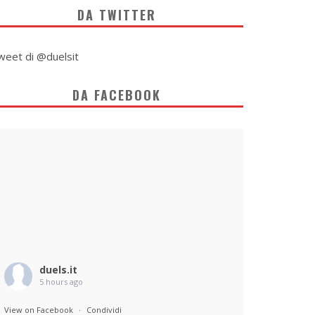
DA TWITTER
weet di @duelsit
DA FACEBOOK
duels.it
5 hours ago
View on Facebook
·
Condividi