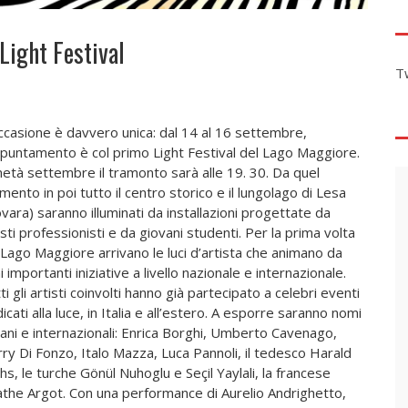
Light Festival
T
ccasione è davvero unica: dal 14 al 16 settembre,
ppuntamento è col primo Light Festival del Lago Maggiore.
età settembre il tramonto sarà alle 19. 30. Da quel
ento in poi tutto il centro storico e il lungolago di Lesa
vara) saranno illuminati da installazioni progettate da
isti professionisti e da giovani studenti. Per la prima volta
 Lago Maggiore arrivano le luci d’artista che animano da
i importanti iniziative a livello nazionale e internazionale.
ti gli artisti coinvolti hanno già partecipato a celebri eventi
icati alla luce, in Italia e all’estero. A esporre saranno nomi
liani e internazionali: Enrica Borghi, Umberto Cavenago,
ry Di Fonzo, Italo Mazza, Luca Pannoli, il tedesco Harald
hs, le turche Gönül Nuhoglu e Seçil Yaylali, la francese
the Argot. Con una performance di Aurelio Andrighetto,