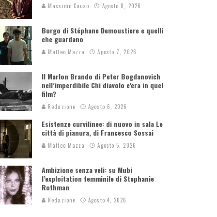
Massimo Causo
Agosto 8, 2026
Borgo di Stéphane Demoustiere e quelli
che guardano
Matteo Mazza
Agosto 7, 2026
Il Marlon Brando di Peter Bogdanovich
nell’imperdibile Chi diavolo c’era in quel
film?
Redazione
Agosto 6, 2026
Esistenze curvilinee: di nuovo in sala Le
città di pianura, di Francesco Sossai
Matteo Mazza
Agosto 5, 2026
Ambizione senza veli: su Mubi
l’exploitation femminile di Stephanie
Rothman
Redazione
Agosto 4, 2026