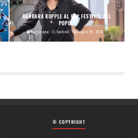
L
BARBARA KOPPLE AL 67° FESTIVAL DEL
POPOLI
Redazione
Festival
Luglio 29, 2026
© COPYRIGHT