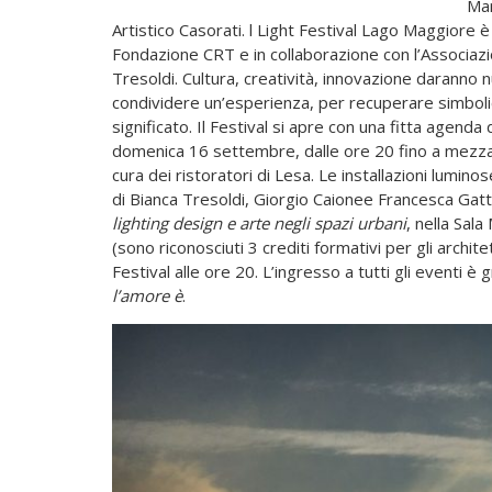
Mar
Artistico Casorati. l Light Festival Lago Maggiore 
Fondazione CRT e in collaborazione con l’Associazio
Tresoldi. Cultura, creatività, innovazione daranno 
condividere un’esperienza, per recuperare simbolic
significato. Il Festival si apre con una fitta agend
domenica 16 settembre, dalle ore 20 fino a mezzano
cura dei ristoratori di Lesa. Le installazioni luminose
di Bianca Tresoldi, Giorgio Caionee Francesca Gatto
lighting design e arte negli spazi urbani
, nella Sal
(sono riconosciuti 3 crediti formativi per gli architet
Festival alle ore 20. L’ingresso a tutti gli eventi è
l’amore è
.