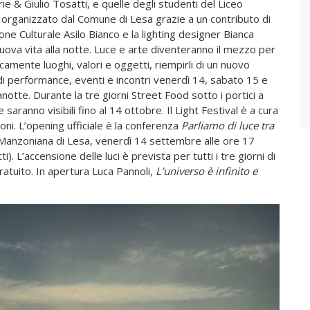
ie & Giulio Tosatti, e quelle degli studenti del Liceo
è organizzato dal Comune di Lesa grazie a un contributo di
ne Culturale Asilo Bianco e la lighting designer Bianca
nuova vita alla notte. Luce e arte diventeranno il mezzo per
amente luoghi, valori e oggetti, riempirli di un nuovo
a di performance, eventi e incontri venerdì 14, sabato 15 e
tte. Durante la tre giorni Street Food sotto i portici a
 saranno visibili fino al 14 ottobre. Il Light Festival è a cura
ni. L’opening ufficiale è la conferenza
Parliamo di luce tra
a Manzoniana di Lesa, venerdì 14 settembre alle ore 17
ti). L’accensione delle luci è prevista per tutti i tre giorni di
 gratuito. In apertura Luca Pannoli,
L’universo è infinito e