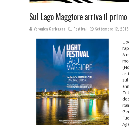
Sul Lago Maggiore arriva il primo 
Veronica Garbagna
Festival
Settembre 12, 2018
L’o
l’a
A m
mom
(No
art
sul
ann
Tut
ded
ita
Ger
Fuc
Aga