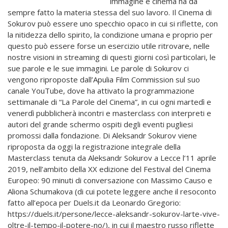
immagine e cinema ha da
sempre fatto la materia stessa del suo lavoro. Il Cinema di
Sokurov può essere uno specchio opaco in cui si riflette, con
la nitidezza dello spirito, la condizione umana e proprio per
questo può essere forse un esercizio utile ritrovare, nelle
nostre visioni in streaming di questi giorni così particolari, le
sue parole e le sue immagini. Le parole di Sokurov ci
vengono riproposte dall’Apulia Film Commission sul suo
canale YouTube, dove ha attivato la programmazione
settimanale di “La Parole del Cinema”, in cui ogni martedì e
venerdì pubblicherà incontri e masterclass con interpreti e
autori del grande schermo ospiti degli eventi pugliesi
promossi dalla fondazione. Di Aleksandr Sokurov viene
riproposta da oggi la registrazione integrale della
Masterclass tenuta da Aleksandr Sokurov a Lecce l’11 aprile
2019, nell’ambito della XX edizione del Festival del Cinema
Europeo: 90 minuti di conversazione con Massimo Causo e
Aliona Schumakova (di cui potete leggere anche il resoconto
fatto all’epoca per Duels.it da Leonardo Gregorio:
https://duels.it/persone/lecce-aleksandr-sokurov-larte-vive-
oltre-il-tempo-il-potere-no/), in cui il maestro russo riflette