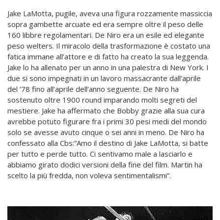
Jake LaMotta, pugile, aveva una figura rozzamente massiccia
sopra gambette arcuate ed era sempre oltre il peso delle
160 libbre regolamentari. De Niro era un esile ed elegante
peso welters. Il miracolo della trasformazione è costato una
fatica immane all’attore e di fatto ha creato la sua leggenda.
Jake lo ha allenato per un anno in una palestra di New York. I
due si sono impegnati in un lavoro massacrante dall’aprile
del ’78 fino all’aprile dell’anno seguente. De Niro ha
sostenuto oltre 1900 round imparando molti segreti del
mestiere. Jake ha affermato che Bobby grazie alla sua cura
avrebbe potuto figurare fra i primi 30 pesi medi del mondo
solo se avesse avuto cinque o sei anni in meno. De Niro ha
confessato alla Cbs:”Amo il destino di Jake LaMotta, si batte
per tutto e perde tutto. Ci sentivamo male a lasciarlo e
abbiamo girato dodici versioni della fine del film. Martin ha
scelto la più fredda, non voleva sentimentalismi”.