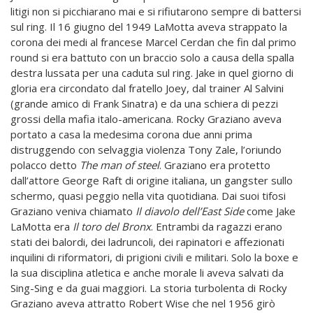
litigi non si picchiarano mai e si rifiutarono sempre di battersi
sul ring. Il 16 giugno del 1949 LaMotta aveva strappato la
corona dei medi al francese Marcel Cerdan che fin dal primo
round si era battuto con un braccio solo a causa della spalla
destra lussata per una caduta sul ring. Jake in quel giorno di
gloria era circondato dal fratello Joey, dal trainer Al Salvini
(grande amico di Frank Sinatra) e da una schiera di pezzi
grossi della mafia italo-americana. Rocky Graziano aveva
portato a casa la medesima corona due anni prima
distruggendo con selvaggia violenza Tony Zale, l’oriundo
polacco detto
The man of steel
. Graziano era protetto
dall’attore George Raft di origine italiana, un gangster sullo
schermo, quasi peggio nella vita quotidiana. Dai suoi tifosi
Graziano veniva chiamato
Il diavolo dell’East Side
come Jake
LaMotta era
Il toro del Bronx
. Entrambi da ragazzi erano
stati dei balordi, dei ladruncoli, dei rapinatori e affezionati
inquilini di riformatori, di prigioni civili e militari. Solo la boxe e
la sua disciplina atletica e anche morale li aveva salvati da
Sing-Sing e da guai maggiori. La storia turbolenta di Rocky
Graziano aveva attratto Robert Wise che nel 1956 girò