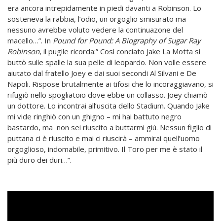
era ancora intrepidamente in piedi davanti a Robinson. Lo
sosteneva la rabbia, l’odio, un orgoglio smisurato ma
nessuno avrebbe voluto vedere la continuazone del
macello…”. In
Pound for Pound: A Biography of
Sugar Ray
Robinson
, il pugile ricorda:” Così conciato Jake La Motta si
buttò sulle spalle la sua pelle di leopardo. Non volle essere
aiutato dal fratello Joey e dai suoi secondi Al Silvani e De
Napoli. Rispose brutalmente ai tifosi che lo incoraggiavano, si
rifugiò nello spogliatoio dove ebbe un collasso. Joey chiamò
un dottore. Lo incontrai all’uscita dello Stadium. Quando Jake
mi vide ringhiò con un ghigno – mi hai battuto negro
bastardo, ma non sei riuscito a buttarmi giù. Nessun figlio di
puttana ci è riuscito e mai ci riuscirà – ammirai quell’uomo
orgoglioso, indomabile, primitivo. Il Toro per me è stato il
più duro dei duri…”.