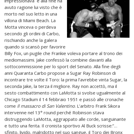
impressionava e alla fine ha
avuto ragione lui visto che è
morto nel suo letto in una
villona di Miami Beach. La
Motta vinceva o perdeva
secondo gli ordini di Carbo,
rischiando anche la galera
quando si scansò per favorire
Billy Fox, un pugile che Frankie voleva portare al trono dei
mediomassimi. Jake confessò la combine davanti alla
sottocommissione per lo sport del Senato. Alla fine degli
anni Quaranta Carbo propose a Sugar Ray Robinson di
incontrare tre volte il Toro: la prima l’avrebbe vinta Sugar, la
seconda Jake, la terza il migliore. Ray non accettò, ma il
sesto combattimento con LaMotta si svolse ugualmente al
Chicago Stadium il 14 febbraio 1951 e passò alle cronache
come
Il massacro di San Valentino
. L’arbitro Frank Sikora
intervenne nel 13° round perché Robinson stava
distruggendo LaMotta, aggrappato alle corde, sanguinante
e tutto una ferita. Il cronista sportivo Al Buck scrisse:”…
sfinito, livido, malridotto nel suo sangue, il Toro dei Bronx