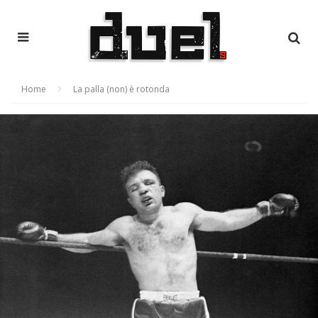
Home
La palla (non) è rotonda