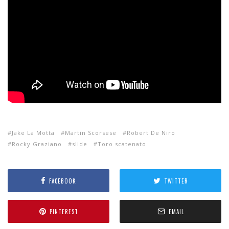
Jake La Motta
Martin Scorsese
Robert De Niro
Rocky Graziano
slide
Toro scatenato
FACEBOOK
TWITTER
PINTEREST
EMAIL