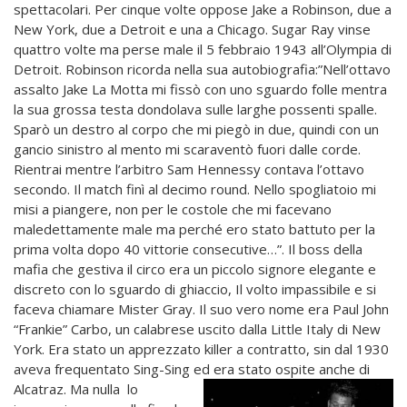
spettacolari. Per cinque volte oppose Jake a Robinson, due a
New York, due a Detroit e una a Chicago. Sugar Ray vinse
quattro volte ma perse male il 5 febbraio 1943 all’Olympia di
Detroit. Robinson ricorda nella sua autobiografia:”Nell’ottavo
assalto Jake La Motta mi fissò con uno sguardo folle mentra
la sua grossa testa dondolava sulle larghe possenti spalle.
Sparò un destro al corpo che mi piegò in due, quindi con un
gancio sinistro al mento mi scaraventò fuori dalle corde.
Rientrai mentre l’arbitro Sam Hennessy contava l’ottavo
secondo. Il match finì al decimo round. Nello spogliatoio mi
misi a piangere, non per le costole che mi facevano
maledettamente male ma perché ero stato battuto per la
prima volta dopo 40 vittorie consecutive…”. Il boss della
mafia che gestiva il circo era un piccolo signore elegante e
discreto con lo sguardo di ghiaccio, Il volto impassibile e si
faceva chiamare Mister Gray. Il suo vero nome era Paul John
“Frankie” Carbo, un calabrese uscito dalla Little Italy di New
York. Era stato un apprezzato killer a contratto, sin dal 1930
aveva frequentato Sing-Sing ed era stato
ospite anche di
Alcatraz. Ma nulla lo