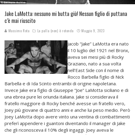
Jake LaMotta: nessuno mi butta giù! Nessun figlio di puttana
c’è mai riuscito
Massimo Rota
La palla (non) è rotonda
Maggio 9, 2023
Jacob “Jake” LaMotta era nato
il 10 luglio del 1921 nel Bronx,
aveva sei mesi più di Rocky
Graziano, nato a sua volta
nell’East Side con il nome di
Rocco Barbella figlio di Nick
Barbella e di Ida Scinto entrambi di origine napoletana.
Invece Jake era figlio di Giuseppe “Joe” LaMotta siciliano e di
una ebrea pure lei oriunda italiana. Jake si considerava il
fratello maggiore di Rocky benché avesse un fratello vero,
Joey più giovane di quattro anni e anche lui peso medio. Però
Joey LaMotta dopo avere vinto una ventina di combattimenti
preferì appendere i guantoni diventando il manager di Jake
che gli riconosceva il 10% degli ingaggi. Joey aveva le