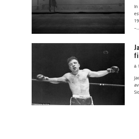
In
es
19
–
..
J
f
M
Ja
av
Si