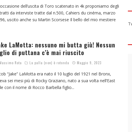
 occasione dell’uscita di Toro scatenato in 4k proponiamo degli
tratti da interviste tratte dal n.500, Cahiers du cinéma, marzo
96, uscito anche su Martin Scorsese Il bello del mio mestiere
T
.
ake LaMotta: nessuno mi butta giù! Nessun
iglio di puttana c’è mai riuscito
assimo Rota
La palla (non) è rotonda
Maggio 9, 2023
cob “Jake” LaMotta era nato il 10 luglio del 1921 nel Bronx,
eva sei mesi più di Rocky Graziano, nato a sua volta nell’East
de con il nome di Rocco Barbella figlio
...