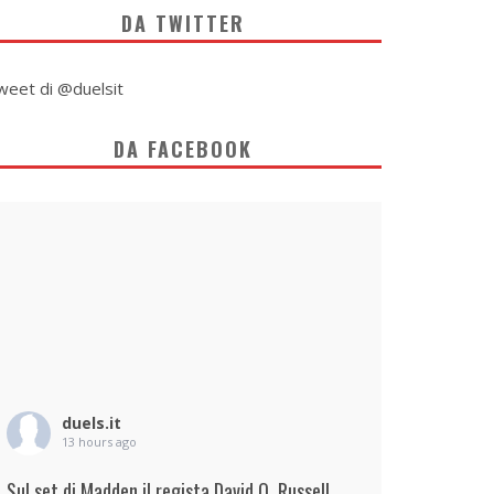
DA TWITTER
weet di @duelsit
DA FACEBOOK
duels.it
13 hours ago
Sul set di Madden il regista David O. Russell