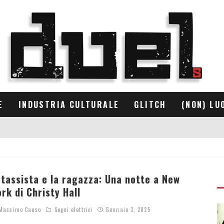
E
INDUSTRIA CULTURALE
GLITCH
(NON) LU
l tassista e la ragazza: Una notte a New
ork di Christy Hall
assimo Causo
Sogni elettrici
Gennaio 3, 2025