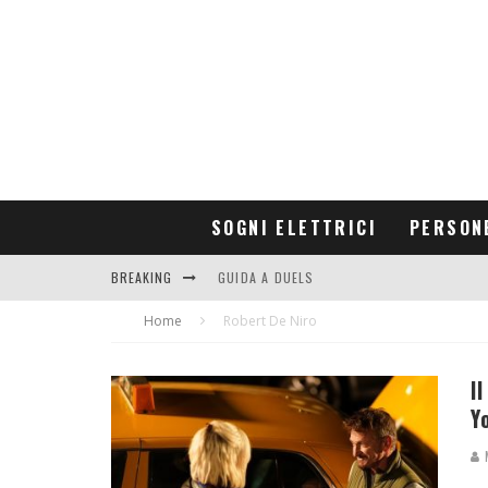
SOGNI ELETTRICI
PERSON
BREAKING
GUIDA A DUELS
Home
CONTRIBUTORS
Robert De Niro
I
Y
M