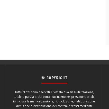
© COPYRIGHT
Tutti i diritti sono riservati. È vietata qualsiasi utilizzazione,
totale o parziale, dei contenuti inseriti nel presente portale,
ivi inclusa la memorizzazione, riproduzione, rielaborazione,
diffusione o distribuzione dei contenuti stessi mediante