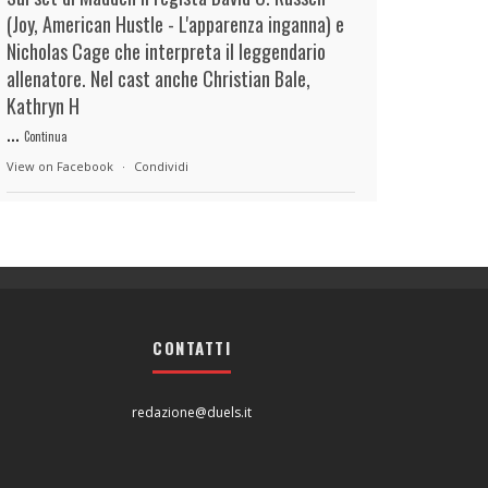
(Joy, American Hustle - L'apparenza inganna) e
Nicholas Cage che interpreta il leggendario
allenatore. Nel cast anche Christian Bale,
Kathryn H
...
Continua
View on Facebook
·
Condividi
duels.it
14 hours ago
View on Facebook
·
Condividi
CONTATTI
duels.it
14 hours ago
View on Facebook
·
Condividi
redazione@duels.it