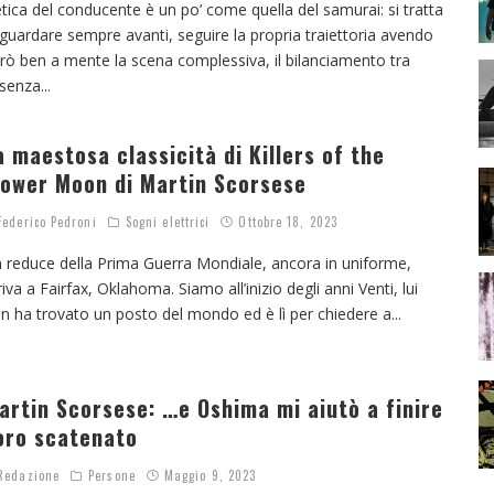
etica del conducente è un po’ come quella del samurai: si tratta
 guardare sempre avanti, seguire la propria traiettoria avendo
rò ben a mente la scena complessiva, il bilanciamento tra
senza
...
a maestosa classicità di Killers of the
lower Moon di Martin Scorsese
ederico Pedroni
Sogni elettrici
Ottobre 18, 2023
 reduce della Prima Guerra Mondiale, ancora in uniforme,
riva a Fairfax, Oklahoma. Siamo all’inizio degli anni Venti, lui
n ha trovato un posto del mondo ed è lì per chiedere a
...
artin Scorsese: …e Oshima mi aiutò a finire
oro scatenato
edazione
Persone
Maggio 9, 2023