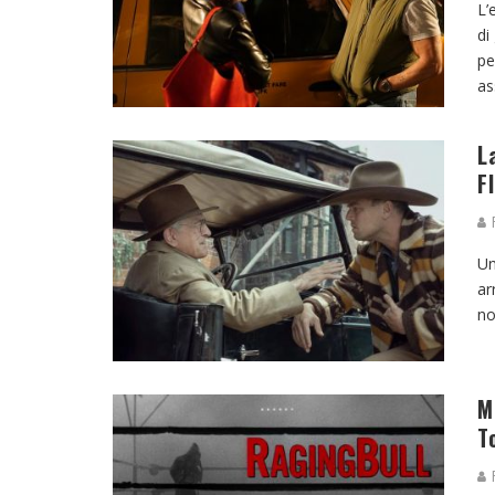
L’
di
pe
as
L
F
F
Un
ar
no
M
T
R