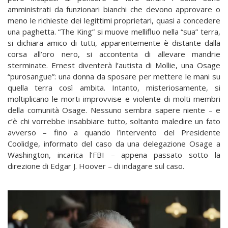
amministrati da funzionari bianchi che devono approvare o
meno le richieste dei legittimi proprietari, quasi a concedere
una paghetta. “The King” si muove mellifluo nella “sua” terra,
si dichiara amico di tutti, apparentemente è distante dalla
corsa all’oro nero, si accontenta di allevare mandrie
sterminate. Ernest diventerà l’autista di Mollie, una Osage
“purosangue”: una donna da sposare per mettere le mani su
quella terra così ambita. Intanto, misteriosamente, si
moltiplicano le morti improvvise e violente di molti membri
della comunità Osage. Nessuno sembra sapere niente – e
c’è chi vorrebbe insabbiare tutto, soltanto maledire un fato
avverso – fino a quando l’intervento del Presidente
Coolidge, informato del caso da una delegazione Osage a
Washington, incarica l’FBI – appena passato sotto la
direzione di Edgar J. Hoover – di indagare sul caso.