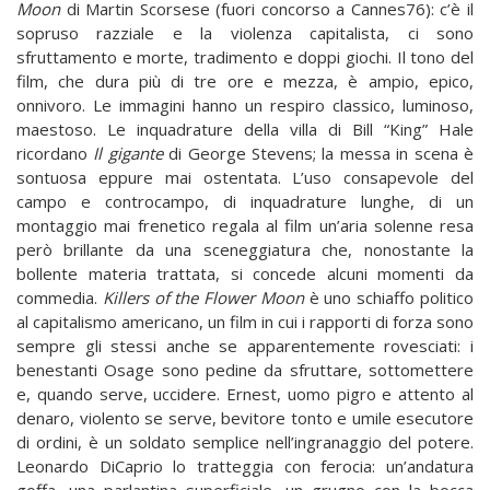
Moon
di Martin Scorsese (fuori concorso a Cannes76): c’è il
sopruso razziale e la violenza capitalista, ci sono
sfruttamento e morte, tradimento e doppi giochi. Il tono del
film, che dura più di tre ore e mezza, è ampio, epico,
onnivoro. Le immagini hanno un respiro classico, luminoso,
maestoso. Le inquadrature della villa di Bill “King” Hale
ricordano
Il gigante
di George Stevens; la messa in scena è
sontuosa eppure mai ostentata. L’uso consapevole del
campo e controcampo, di inquadrature lunghe, di un
montaggio mai frenetico regala al film un’aria solenne resa
però brillante da una sceneggiatura che, nonostante la
bollente materia trattata, si concede alcuni momenti da
commedia.
Killers of the Flower Moon
è uno schiaffo politico
al capitalismo americano, un film in cui i rapporti di forza sono
sempre gli stessi anche se apparentemente rovesciati: i
benestanti Osage sono pedine da sfruttare, sottomettere
e, quando serve, uccidere. Ernest, uomo pigro e attento al
denaro, violento se serve, bevitore tonto e umile esecutore
di ordini, è un soldato semplice nell’ingranaggio del potere.
Leonardo DiCaprio lo tratteggia con ferocia: un’andatura
goffa, una parlantina superficiale, un grugno con la bocca