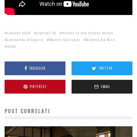
Cannes 2023
Cannes 76
Killers of the flower moon
Leonardo DiCaprio
Martin Scorsese
Robert De Niro
slide
FACEBOOK
TWITTER
PINTEREST
EMAIL
POST CORRELATI