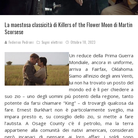
La maestosa classicità di Killers of the Flower Moon di Martin
Scorsese
Federico Pedroni
Sogni elettrici
Ottobre 18, 2023
Un reduce della Prima Guerra
Mondiale, ancora in uniforme,
arriva a Fairfax, Oklahoma.
Siamo all’inizio degli anni Venti,
lui non ha trovato un posto del
mondo ed è lì per chiedere a
suo zio – uno degli uomini più potenti della regione, tanto
potente da farsi chiamare “King” – di trovargli qualcosa da
fare. Ernest Burkhart non è particolarmente sveglio, ma
impara presto e, su consiglio dello zio, si mette a fare
l’autista. A Osage County c’è il petrolio, ma la terra
appartiene alla comunità dei nativi americani, considerati
però incapaci di pensare ai loro affari: i soldi sono