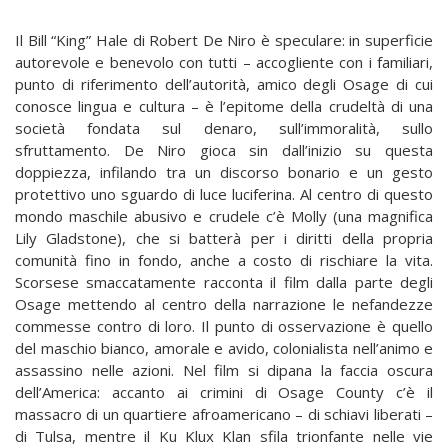
Il Bill “King” Hale di Robert De Niro è speculare: in superficie
autorevole e benevolo con tutti – accogliente con i familiari,
punto di riferimento dell’autorità, amico degli Osage di cui
conosce lingua e cultura – è l’epitome della crudeltà di una
società fondata sul denaro, sull’immoralità, sullo
sfruttamento. De Niro gioca sin dall’inizio su questa
doppiezza, infilando tra un discorso bonario e un gesto
protettivo uno sguardo di luce luciferina. Al centro di questo
mondo maschile abusivo e crudele c’è Molly (una magnifica
Lily Gladstone), che si batterà per i diritti della propria
comunità fino in fondo, anche a costo di rischiare la vita.
Scorsese smaccatamente racconta il film dalla parte degli
Osage mettendo al centro della narrazione le nefandezze
commesse contro di loro. Il punto di osservazione è quello
del maschio bianco, amorale e avido, colonialista nell’animo e
assassino nelle azioni. Nel film si dipana la faccia oscura
dell’America: accanto ai crimini di Osage County c’è il
massacro di un quartiere afroamericano – di schiavi liberati –
di Tulsa, mentre il Ku Klux Klan sfila trionfante nelle vie