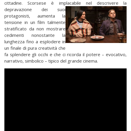
cittadine. Scorsese è implacabile nel descrivere la
depravazione dei suoi
protagonisti, aumenta la
tensione in un film talmente
stratificato da non mostrare
cedimenti nonostante la
lunghezza fino a esplodere in
un finale di pura creatività che
fa splendere gli occhi e che ci ricorda il potere – evocativo,
narrativo, simbolico – tipico del grande cinema.