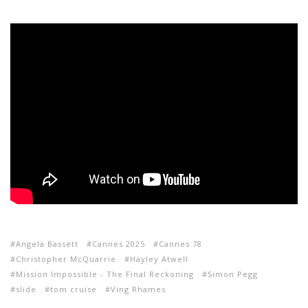
Angela Bassett
Cannes 2025
Cannes 78
Christopher McQuarrie
Hayley Atwell
Mission Impossible - The Final Reckoning
Simon Pegg
slide
tom cruise
Ving Rhames