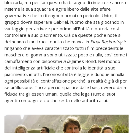
bloccarla, ma per far questo ha bisogno di rimettere ancora
insieme la sua squadra e agire libero dalle alte sfere
governative che lo ritengono ormai un pericolo. Unito, il
gruppo dovrà superare Gabriel, l’uomo che sta giocando in
vantaggio per arrivare per primo all’Entità e poterla così
controllare a suo piacimento. Già da queste poche note si
delineano chiari i ruoli, quello che manca in
Final Reckoning
è
l’inganno che aveva caratterizzato tutti i film precedenti: le
maschere di gomma sono utilizzate poco e nulla, così come i
camuffamenti con dispositivi
à la
James Bond. Nel mondo
dell’intelligenza artificiale che controlla le identità a suo
piacimento, infatti, l’inconoscibilità è legge e dunque annulla
ogni possibilità di contraffazione perché la realtà è già di per
sé un’illusione. Tocca perciò ripartire dalle basi, ovvero dalla
fiducia tra gli esseri umani, quella che lega Hunt ai suoi
agenti-compagni e ciò che resta delle autorità a lui.