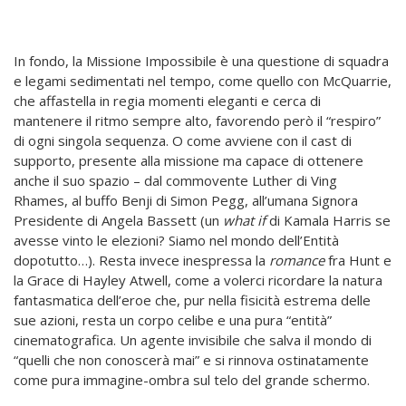
In fondo, la Missione Impossibile è una questione di squadra
e legami sedimentati nel tempo, come quello con McQuarrie,
che affastella in regia momenti eleganti e cerca di
mantenere il ritmo sempre alto, favorendo però il “respiro”
di ogni singola sequenza. O come avviene con il cast di
supporto, presente alla missione ma capace di ottenere
anche il suo spazio – dal commovente Luther di Ving
Rhames, al buffo Benji di Simon Pegg, all’umana Signora
Presidente di Angela Bassett (un
what if
di Kamala Harris se
avesse vinto le elezioni? Siamo nel mondo dell’Entità
dopotutto…). Resta invece inespressa la
romance
fra Hunt e
la Grace di Hayley Atwell, come a volerci ricordare la natura
fantasmatica dell’eroe che, pur nella fisicità estrema delle
sue azioni, resta un corpo celibe e una pura “entità”
cinematografica. Un agente invisibile che salva il mondo di
“quelli che non conoscerà mai” e si rinnova ostinatamente
come pura immagine-ombra sul telo del grande schermo.