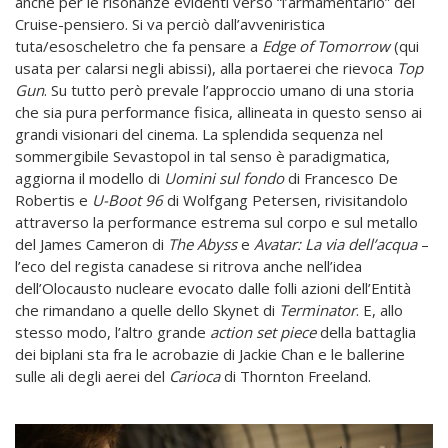
anche per le risonanze evidenti verso “l’armamentario” del
Cruise-pensiero. Si va perciò dall’avveniristica
tuta/esoscheletro che fa pensare a
Edge of Tomorrow
(qui
usata per calarsi negli abissi), alla portaerei che rievoca
Top
Gun
. Su tutto però prevale l’approccio umano di una storia
che sia pura performance fisica, allineata in questo senso ai
grandi visionari del cinema. La splendida sequenza nel
sommergibile Sevastopol in tal senso è paradigmatica,
aggiorna il modello di
Uomini sul fondo
di Francesco De
Robertis e
U-Boot 96
di Wolfgang Petersen, rivisitandolo
attraverso la performance estrema sul corpo e sul metallo
del James Cameron di
The Abyss
e
Avatar: La via dell’acqua
–
l’eco del regista canadese si ritrova anche nell’idea
dell’Olocausto nucleare evocato dalle folli azioni dell’Entità
che rimandano a quelle dello Skynet di
Terminator
. E, allo
stesso modo, l’altro grande
action set piece
della battaglia
dei biplani sta fra le acrobazie di Jackie Chan e le ballerine
sulle ali degli aerei del
Carioca
di Thornton Freeland.