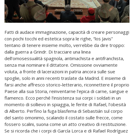
Fatti di audace immaginazione, capacità di creare personaggi
con pochi tocchi ed estetica sopra le righe, “los Javis”
tentano di tenere insieme molto, verrebbe da dire troppo:
dalla guerra a Grindr. Di tracciare una linea
dell’omosessualità spagnola, antimachista e antifranchista,
senza mai nominare il dittatore. Omissione ovviamente
voluta, a fronte di lacerazioni in patria ancora sulle sue
spoglie, solo in anni recenti traslate da Madrid. E insieme di
farsi anche affresco storico-letterario, riconnettere il proprio
Paese alla sua Storia, reinventarne l’epica di carne, sangue e
flamenco. Ecco perché l’insistenza sui corpi: i soldati in un
momento di sollievo in spiaggia, le ferite di Rafael, l’obesità
di Alberto. Perfino la fuga blasfema di Sebastián sul corpo
del santo omonimo, scalando il costato sulle frecce, come
fossero scalini, suona come un atto creativo di restituzione.
Se si ricorda che i corpi di García Lorca e di Rafael Rodríguez