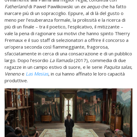
Fatherland
di Pawel Pawlikowski: un
ex aequo
che ha fatto
inarcare più di un sopracciglio. Eppure, al di là del gusto o
meno per l’esuberanza formale, la prolissità e la ricerca di
più di un finale – tra il poetico, l’esplicativo, il mitizzante –
vale la pena di ragionare sui motivi che hanno spinto Thierry
Fremaux e il suo staff di selezionatori a offrire il concorso a
un’opera seconda così fiammeggiante, fragorosa,
sfacciatamente in cerca di una consacrazione e di un pubblico
largo. Dopo l’esordio
La llamada
(2017), commedia di due
ragazze in un campo estivo di suore, e le serie
Paquita salas
,
Veneno
e
L
as Mesias
, in cui hanno affinato le loro capacità
produttive.