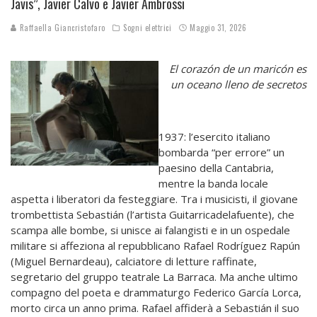
Javis”, Javier Calvo e Javier Ambrossi
Raffaella Giancristofaro
Sogni elettrici
Maggio 31, 2026
El corazón de un maricón es
un oceano lleno de secretos
1937: l’esercito italiano
bombarda “per errore” un
paesino della Cantabria,
mentre la banda locale
aspetta i liberatori da festeggiare. Tra i musicisti, il giovane
trombettista Sebastián (l’artista Guitarricadelafuente), che
scampa alle bombe, si unisce ai falangisti e in un ospedale
militare si affeziona al repubblicano Rafael Rodríguez Rapún
(Miguel Bernardeau), calciatore di letture raffinate,
segretario del gruppo teatrale La Barraca. Ma anche ultimo
compagno del poeta e drammaturgo Federico García Lorca,
morto circa un anno prima. Rafael affiderà a Sebastián il suo