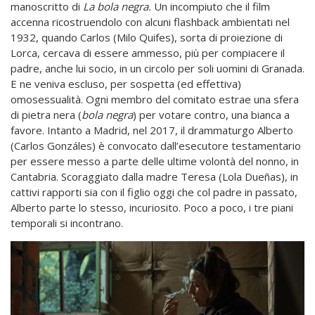
manoscritto di
La bola negra.
Un incompiuto che il film
accenna ricostruendolo con alcuni flashback ambientati nel
1932, quando Carlos (Milo Quifes), sorta di proiezione di
Lorca, cercava di essere ammesso, più per compiacere il
padre, anche lui socio, in un circolo per soli uomini di Granada.
E ne veniva escluso, per sospetta (ed effettiva)
omosessualità. Ogni membro del comitato estrae una sfera
di pietra nera (
bola negra
) per votare contro, una bianca a
favore. Intanto a Madrid, nel 2017, il drammaturgo Alberto
(Carlos Gonzáles) è convocato dall’esecutore testamentario
per essere messo a parte delle ultime volontà del nonno, in
Cantabria. Scoraggiato dalla madre Teresa (Lola Dueñas), in
cattivi rapporti sia con il figlio oggi che col padre in passato,
Alberto parte lo stesso, incuriosito. Poco a poco, i tre piani
temporali si incontrano.