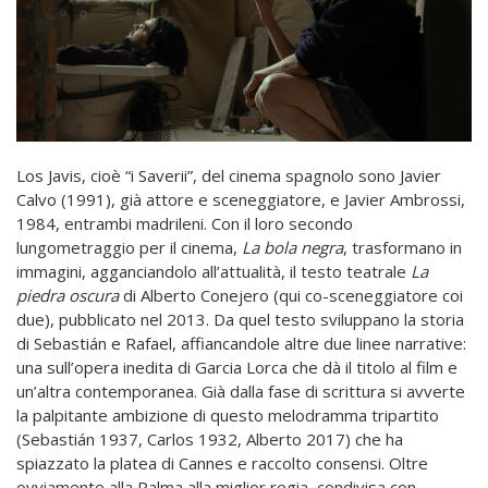
Los Javis, cioè “i Saverii”, del cinema spagnolo sono Javier
Calvo (1991), già attore e sceneggiatore, e Javier Ambrossi,
1984, entrambi madrileni. Con il loro secondo
lungometraggio per il cinema,
La bola negra
, trasformano in
immagini, agganciandolo all’attualità, il testo teatrale
La
piedra oscura
di Alberto Conejero (qui co-sceneggiatore coi
due), pubblicato nel 2013. Da quel testo sviluppano la storia
di Sebastián e Rafael, affiancandole altre due linee narrative:
una sull’opera inedita di Garcia Lorca che dà il titolo al film e
un’altra contemporanea. Già dalla fase di scrittura si avverte
la palpitante ambizione di questo melodramma tripartito
(Sebastián 1937, Carlos 1932, Alberto 2017) che ha
spiazzato la platea di Cannes e raccolto consensi. Oltre
ovviamente alla Palma alla miglior regia, condivisa con