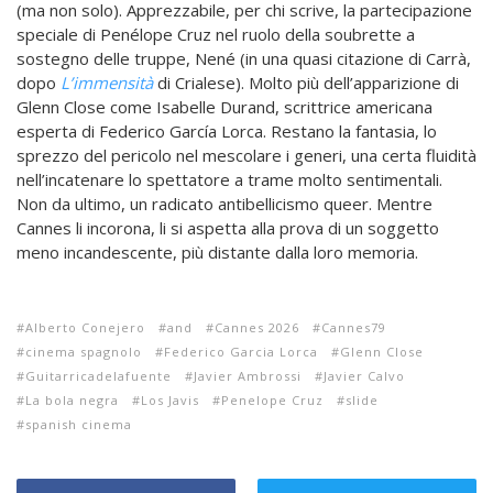
(ma non solo). Apprezzabile, per chi scrive, la partecipazione
speciale di Penélope Cruz nel ruolo della soubrette a
sostegno delle truppe, Nené (in una quasi citazione di Carrà,
dopo
L’immensità
di Crialese). Molto più dell’apparizione di
Glenn Close come Isabelle Durand, scrittrice americana
esperta di Federico García Lorca. Restano la fantasia, lo
sprezzo del pericolo nel mescolare i generi, una certa fluidità
nell’incatenare lo spettatore a trame molto sentimentali.
Non da ultimo, un radicato antibellicismo queer. Mentre
Cannes li incorona, li si aspetta alla prova di un soggetto
meno incandescente, più distante dalla loro memoria.
Alberto Conejero
and
Cannes 2026
Cannes79
cinema spagnolo
Federico Garcia Lorca
Glenn Close
Guitarricadelafuente
Javier Ambrossi
Javier Calvo
La bola negra
Los Javis
Penelope Cruz
slide
spanish cinema