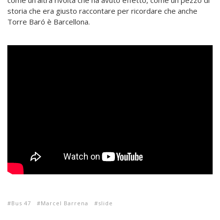
come un’altra rivolta che ha avuto effetto, come un pezzo di
storia che era giusto raccontare per ricordare che anche
Torre Baró è Barcellona.
Bus 47
Marcel Barrena
slide