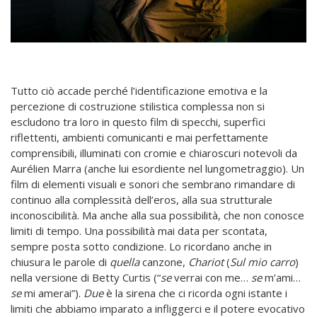
Tutto ciò accade perché l’identificazione emotiva e la
percezione di costruzione stilistica complessa non si
escludono tra loro in questo film di specchi, superfici
riflettenti, ambienti comunicanti e mai perfettamente
comprensibili, illuminati con cromie e chiaroscuri notevoli da
Aurélien Marra (anche lui esordiente nel lungometraggio). Un
film di elementi visuali e sonori che sembrano rimandare di
continuo alla complessità dell’eros, alla sua strutturale
inconoscibilità. Ma anche alla sua possibilità, che non conosce
limiti di tempo. Una possibilità mai data per scontata,
sempre posta sotto condizione. Lo ricordano anche in
chiusura le parole di
quella
canzone,
Chariot
(
Sul mio carro
)
nella versione di Betty Curtis (“
se
verrai con me…
se
m’ami…
se
mi amerai”).
Due
è la sirena che ci ricorda ogni istante i
limiti che abbiamo imparato a infliggerci e il potere evocativo