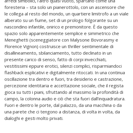
arredi simbolici, l’altro quasi vuoto, spartano come una
foresteria – sta solo un pianerottolo, con un ascensore che
le collega al resto del mondo, un quartiere limitrofo a un viale
alberato su un fiume, set di un prologo folgorante su un
nascondino infantile, onirico e premonitore. È da questo
spazio solo apparentemente semplice e simmetrico che
Meneghetti (sceneggiatore con Malysone Bovorasmy e
Florence Vignon) costruisce un thriller sentimentale di
disallineamento, sbilanciamento, tutto declinato in un
presente carico di senso, fatto di corpi invecchiati,
vestitissimi eppure erotici, silenzi complici, risparmiandoci
flashback esplicativi e digitalmente ritoccati. In una continua
oscillazione tra dentro e fuori, tra desiderio e castrazione,
percezione identitaria e accettazione sociale, che il regista
gioca su tutti i piani, sfruttando al massimo la profondità di
campo, la colonna audio e ciò che sta fuori dall’inquadratura.
Fuori e dentro le porte, dal palazzo, da una macchina o da
una parete che ci tengono a distanza, di volta in volta, da
dialoghi e gesti molto privati.