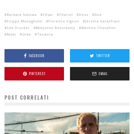
Barbara Sukowa
César
Chariot
Deux
Due
Filippo Meneghetti
Florence Vignon
Jérôme Varanfrain
Léa Drucker
Malysone Bovorasmy
Martine Chevallier
Mubi
slide
Teodora
FACEBOOK
TWITTER
PINTEREST
EMAIL
POST CORRELATI