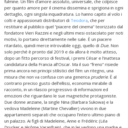
fulmine. Un film d’amore assoluto, universale, che colpisce
per quanto amore per il cinema dissemina e sprigiona in ogni
dettaglio, ogni singola inquadratura. Lo hanno capito al volo i
colti e appassionati distributori di
Teodora
, che per
restituire al pubblico quel “piacere del cinema” teorizzato dal
fondatore Vieri Razzini e negli ultimi mesi ostacolato per noti
motivi, lo portano direttamente nelle sale.
È un piacere
ritardato, quindi merce introvabile oggi, quello di
Due.
Non
solo perché è pronto dal 2019 e da allora è molto atteso,
dopo un fitto percorso di festival, i premi César e l’inattesa
candidatura della Francia all’Oscar. Ma il suo “freno” risiede
prima ancora nei principi stilistici del film: un ritegno, una
misura che non va confusa con una generica
pruderie
. È al
contrario preciso gusto dell’ellissi, economia mirabile di
racconto, in un rilascio progressivo di informazioni ed
emozioni che riguardano le sue magnetiche protagoniste.
Due donne anziane, la single Nina (Barbara Sukowa) e la
vedova Madeleine (Martine Chevallier) vivono in due
appartamenti separati che occupano l’intero ultimo piano di
un palazzo. Ai figli di Madeleine, Anne e Frédéric (Léa
Drucker e Jérôme Varanfrain), che in lei vedono una madre e