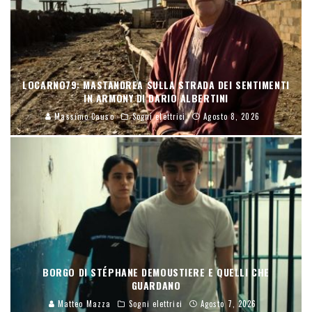
LOCARNO79: MASTANDREA SULLA STRADA DEI SENTIMENTI
IN ARMONY DI DARIO ALBERTINI
Massimo Causo
Sogni elettrici
Agosto 8, 2026
BORGO DI STÉPHANE DEMOUSTIERE E QUELLI CHE
GUARDANO
Matteo Mazza
Sogni elettrici
Agosto 7, 2026