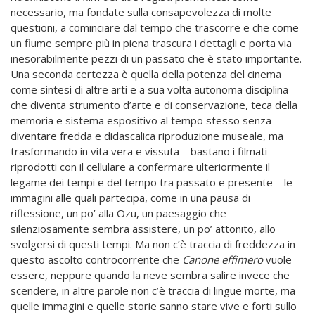
necessario, ma fondate sulla consapevolezza di molte
questioni, a cominciare dal tempo che trascorre e che come
un fiume sempre più in piena trascura i dettagli e porta via
inesorabilmente pezzi di un passato che è stato importante.
Una seconda certezza è quella della potenza del cinema
come sintesi di altre arti e a sua volta autonoma disciplina
che diventa strumento d’arte e di conservazione, teca della
memoria e sistema espositivo al tempo stesso senza
diventare fredda e didascalica riproduzione museale, ma
trasformando in vita vera e vissuta – bastano i filmati
riprodotti con il cellulare a confermare ulteriormente il
legame dei tempi e del tempo tra passato e presente – le
immagini alle quali partecipa, come in una pausa di
riflessione, un po’ alla Ozu, un paesaggio che
silenziosamente sembra assistere, un po’ attonito, allo
svolgersi di questi tempi. Ma non c’è traccia di freddezza in
questo ascolto controcorrente che
Canone effimero
vuole
essere, neppure quando la neve sembra salire invece che
scendere, in altre parole non c’è traccia di lingue morte, ma
quelle immagini e quelle storie sanno stare vive e forti sullo