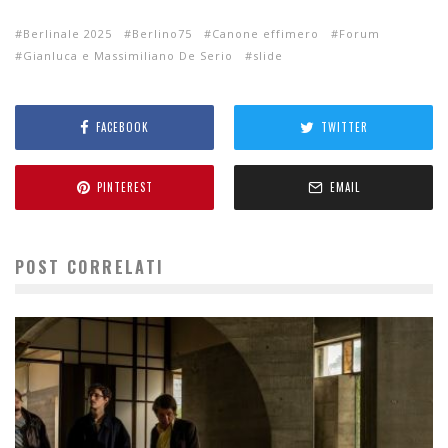
Berlinale 2025
Berlino75
Canone effimero
Forum
Gianluca e Massimiliano De Serio
slide
FACEBOOK
TWITTER
PINTEREST
EMAIL
POST CORRELATI