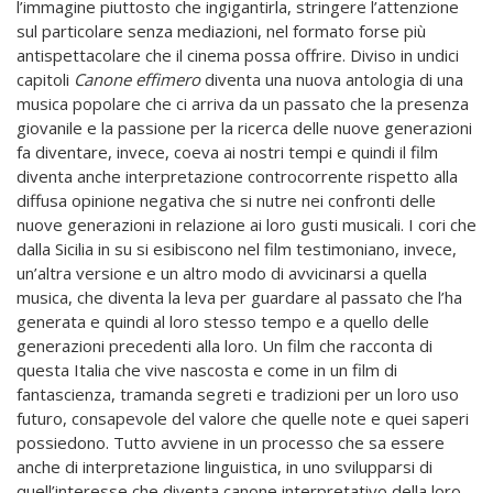
l’immagine piuttosto che ingigantirla, stringere l’attenzione
sul particolare senza mediazioni, nel formato forse più
antispettacolare che il cinema possa offrire. Diviso in undici
capitoli
Canone effimero
diventa una nuova antologia di una
musica popolare che ci arriva da un passato che la presenza
giovanile e la passione per la ricerca delle nuove generazioni
fa diventare, invece, coeva ai nostri tempi e quindi il film
diventa anche interpretazione controcorrente rispetto alla
diffusa opinione negativa che si nutre nei confronti delle
nuove generazioni in relazione ai loro gusti musicali. I cori che
dalla Sicilia in su si esibiscono nel film testimoniano, invece,
un’altra versione e un altro modo di avvicinarsi a quella
musica, che diventa la leva per guardare al passato che l’ha
generata e quindi al loro stesso tempo e a quello delle
generazioni precedenti alla loro. Un film che racconta di
questa Italia che vive nascosta e come in un film di
fantascienza, tramanda segreti e tradizioni per un loro uso
futuro, consapevole del valore che quelle note e quei saperi
possiedono. Tutto avviene in un processo che sa essere
anche di interpretazione linguistica, in uno svilupparsi di
quell’interesse che diventa canone interpretativo della loro