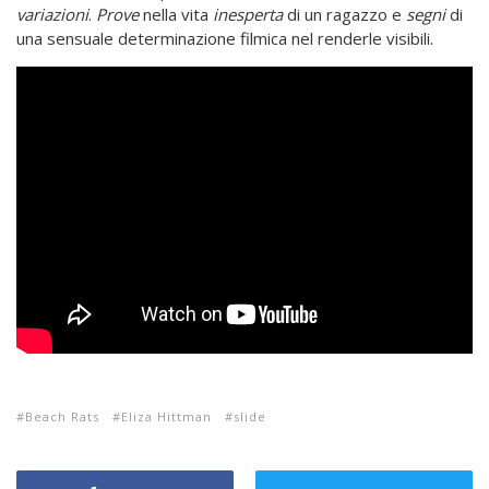
variazioni
.
Prove
nella vita
inesperta
di un ragazzo e
segni
di
una sensuale determinazione filmica nel renderle visibili.
Beach Rats
Eliza Hittman
slide