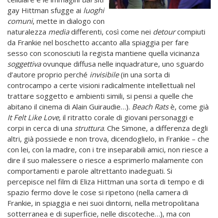
gay Hittman sfugge ai
luoghi
comuni
, mette in dialogo con
naturalezza
media
differenti, così come nei
detour
compiuti
da Frankie nel boschetto accanto alla spiaggia per fare
sesso con sconosciuti la regista mantiene quella vicinanza
soggettiva
ovunque diffusa nelle inquadrature, uno sguardo
d’autore proprio perché
invisibile
(in una sorta di
controcampo a certe visioni radicalmente intellettuali nel
trattare soggetto e ambienti simili, si pensi a quelle che
abitano il cinema di Alain Guiraudie…).
Beach Rats
è, come già
It Felt Like Love
, il ritratto corale di giovani personaggi e
corpi in cerca di una
struttura
. Che Simone, a differenza degli
altri, già possiede e non trova, dicendoglielo, in Frankie – che
con lei, con la madre, con i tre inseparabili amici, non riesce a
dire il suo malessere o riesce a esprimerlo malamente con
comportamenti e parole altrettanto inadeguati. Si
percepisce nel film di Eliza Hittman una sorta di tempo e di
spazio fermo dove le cose si ripetono (nella camera di
Frankie, in spiaggia e nei suoi dintorni, nella metropolitana
sotterranea e di superficie, nelle discoteche…), ma con