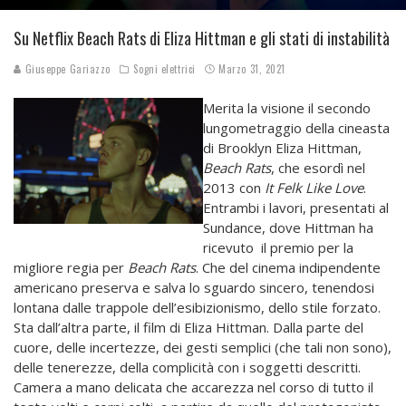
Su Netflix Beach Rats di Eliza Hittman e gli stati di instabilità
Giuseppe Gariazzo
Sogni elettrici
Marzo 31, 2021
Merita la visione il secondo
lungometraggio della cineasta
di Brooklyn Eliza Hittman,
Beach Rats
, che esordì nel
2013 con
It Felk Like Love
.
Entrambi i lavori, presentati al
Sundance, dove Hittman ha
ricevuto il premio per la
migliore regia per
Beach Rats
. Che del cinema indipendente
americano preserva e salva lo sguardo sincero, tenendosi
lontana dalle trappole dell’esibizionismo, dello stile forzato.
Sta dall’altra parte, il film di Eliza Hittman. Dalla parte del
cuore, delle incertezze, dei gesti semplici (che tali non sono),
delle tenerezze, della complicità con i soggetti descritti.
Camera a mano delicata che accarezza nel corso di tutto il