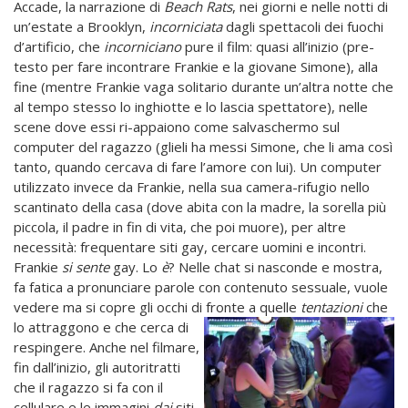
Accade, la narrazione di
Beach Rats
, nei giorni e nelle notti di
un’estate a Brooklyn,
incorniciata
dagli spettacoli dei fuochi
d’artificio, che
incorniciano
pure il film: quasi all’inizio (pre-
testo per fare incontrare Frankie e la giovane Simone), alla
fine (mentre Frankie vaga solitario durante un’altra notte che
al tempo stesso lo inghiotte e lo lascia spettatore), nelle
scene dove essi ri-appaiono come salvaschermo sul
computer del ragazzo (glieli ha messi Simone, che li ama così
tanto, quando cercava di fare l’amore con lui). Un computer
utilizzato invece da Frankie, nella sua camera-rifugio nello
scantinato della casa (dove abita con la madre, la sorella più
piccola, il padre in fin di vita, che poi muore), per altre
necessità: frequentare siti gay, cercare uomini e incontri.
Frankie
si sente
gay. Lo
è
? Nelle chat si nasconde e mostra,
fa fatica a pronunciare parole con contenuto sessuale, vuole
vedere ma si copre gli occhi di fronte a quelle
tentazioni
che
lo attraggono e che cerca d
i
respingere. Anche nel filmare,
fin dall’inizio, gli autoritratti
che il ragazzo si fa con il
cellulare e le immagini
dai
siti