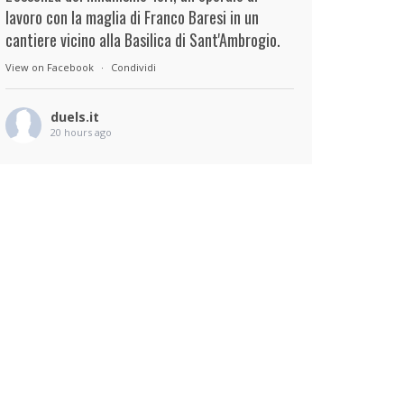
lavoro con la maglia di Franco Baresi in un
cantiere vicino alla Basilica di Sant'Ambrogio.
View on Facebook
·
Condividi
duels.it
20 hours ago
View on Facebook
·
Condividi
duels.it
21 hours ago
View on Facebook
·
Condividi