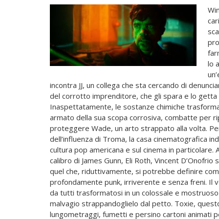
Win
car
sca
pro
far
lo 
un’
incontra JJ, un collega che sta cercando di denunciare
del corrotto imprenditore, che gli spara e lo getta in
Inaspettatamente, le sostanze chimiche trasforma
armato della sua scopa corrosiva, combatte per ripo
proteggere Wade, un arto strappato alla volta. Per
dell’influenza di Troma, la casa cinematografica i
cultura pop americana e sul cinema in particolare. A
calibro di James Gunn, Eli Roth, Vincent D’Onofrio s
quel che, riduttivamente, si potrebbe definire come
profondamente punk, irriverente e senza freni. Il 
da tutti trasformatosi in un colossale e mostruoso
malvagio strappandoglielo dal petto. Toxie, questo
lungometraggi, fumetti e persino cartoni animati per