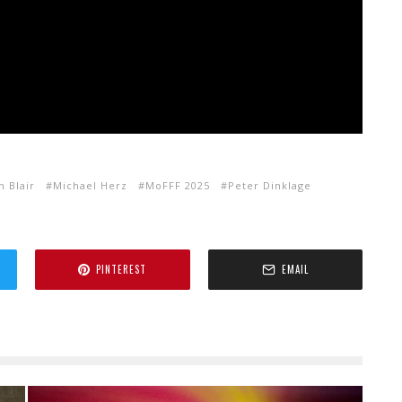
 Blair
Michael Herz
MoFFF 2025
Peter Dinklage
PINTEREST
EMAIL