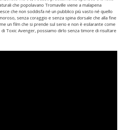
caturali che popolavano Tromaville viene a malapena
 pesce che non soddisfa né un pubblico più vasto né quello
moroso, senza coraggio e senza spina dorsale che alla fine
ome un film che si prende sul serio e non è esilarante come
 di Toxic Avenger, possiamo dirlo senza timore di risultare