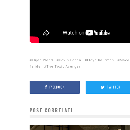
Elijah Wood
Kevin Bacon
Lloyd Kaufman
Macon
slide
The Toxic Avenger
FACEBOOK
TWITTER
POST CORRELATI