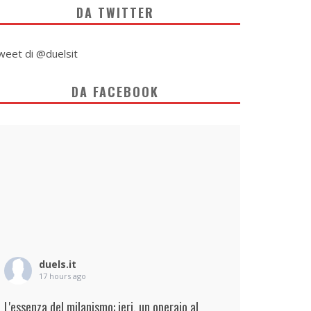
DA TWITTER
weet di @duelsit
DA FACEBOOK
duels.it
17 hours ago
L'essenza del milanismo: ieri, un operaio al