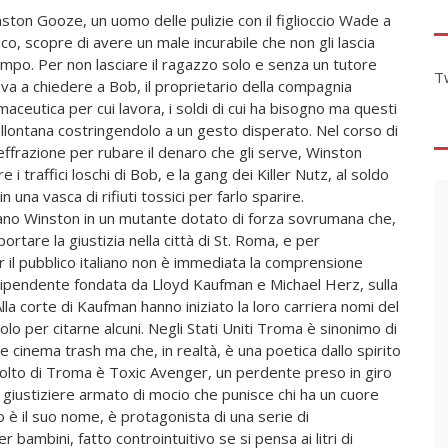
ston Gooze, un uomo delle pulizie con il figlioccio Wade a
ico, scopre di avere un male incurabile che non gli lascia
mpo. Per non lasciare il ragazzo solo e senza un tutore
T
va a chiedere a Bob, il proprietario della compagnia
maceutica per cui lavora, i soldi di cui ha bisogno ma questi
allontana costringendolo a un gesto disperato. Nel corso di
effrazione per rubare il denaro che gli serve, Winston
 i traffici loschi di Bob, e la gang dei Killer Nutz, al soldo
 una vasca di rifiuti tossici per farlo sparire.
no Winston in un mutante dotato di forza sovrumana che,
rtare la giustizia nella città di St. Roma, e per
 il pubblico italiano non è immediata la comprensione
ndipendente fondata da Lloyd Kaufman e Michael Herz, sulla
lla corte di Kaufman hanno iniziato la loro carriera nomi del
olo per citarne alcuni. Negli Stati Uniti Troma è sinonimo di
 cinema trash ma che, in realtà, è una poetica dallo spirito
volto di Troma è Toxic Avenger, un perdente preso in giro
 giustiziere armato di mocio che punisce chi ha un cuore
 è il suo nome, è protagonista di una serie di
 bambini, fatto controintuitivo se si pensa ai litri di