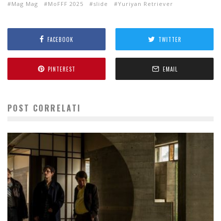
Mag Mag
MoFFF 2025
slide
Yuriyan Retriever
FACEBOOK
TWITTER
PINTEREST
EMAIL
POST CORRELATI