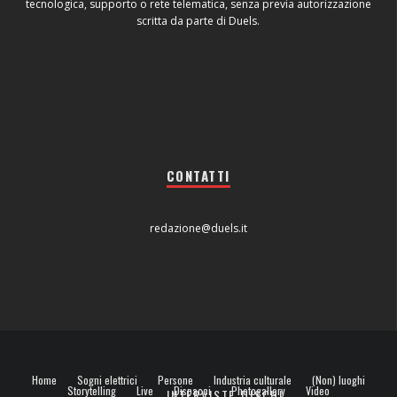
tecnologica, supporto o rete telematica, senza previa autorizzazione
scritta da parte di Duels.
CONTATTI
redazione@duels.it
Home
Sogni elettrici
Persone
Industria culturale
(Non) luoghi
Storytelling
Live
Dispacci
Photogallery
Video
INTERVISTE
DISCHI