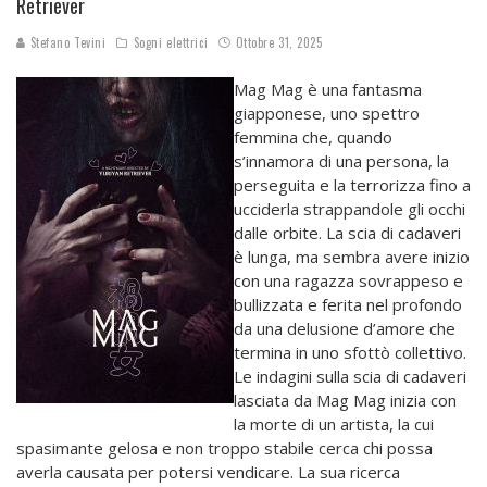
Retriever
Stefano Tevini
Sogni elettrici
Ottobre 31, 2025
Mag Mag è una fantasma
giapponese, uno spettro
femmina che, quando
s’innamora di una persona, la
perseguita e la terrorizza fino a
ucciderla strappandole gli occhi
dalle orbite. La scia di cadaveri
è lunga, ma sembra avere inizio
con una ragazza sovrappeso e
bullizzata e ferita nel profondo
da una delusione d’amore che
termina in uno sfottò collettivo.
Le indagini sulla scia di cadaveri
lasciata da Mag Mag inizia con
la morte di un artista, la cui
spasimante gelosa e non troppo stabile cerca chi possa
averla causata per potersi vendicare. La sua ricerca