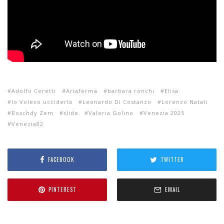
Adolfo Ceretti
Ariaferma
barbara ronchi
Elisa
Io Volevo ucciderla
Leonardo Di Costanzo
Lorenzo Natali
Roschdy Zem
slide
Valeria Golino
Venezia 2025
Venezia82
FACEBOOK
TWITTER
PINTEREST
EMAIL