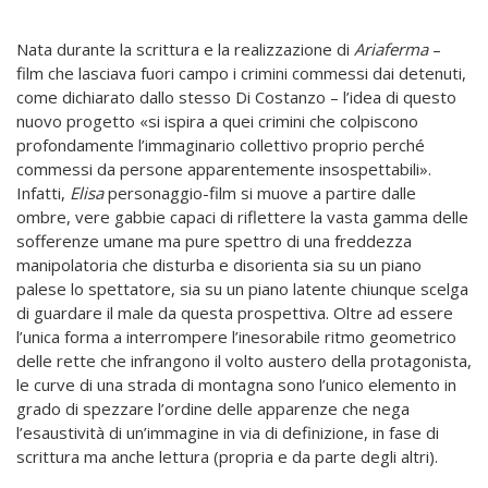
Nata durante la scrittura e la realizzazione di
Ariaferma
–
film che lasciava fuori campo i crimini commessi dai detenuti,
come dichiarato dallo stesso Di Costanzo – l’idea di questo
nuovo progetto «si ispira a quei crimini che colpiscono
profondamente l’immaginario collettivo proprio perché
commessi da persone apparentemente insospettabili».
Infatti,
Elisa
personaggio-film si muove a partire dalle
ombre, vere gabbie capaci di riflettere la vasta gamma delle
sofferenze umane ma pure spettro di una freddezza
manipolatoria che disturba e disorienta sia su un piano
palese lo spettatore, sia su un piano latente chiunque scelga
di guardare il male da questa prospettiva. Oltre ad essere
l’unica forma a interrompere l’inesorabile ritmo geometrico
delle rette che infrangono il volto austero della protagonista,
le curve di una strada di montagna sono l’unico elemento in
grado di spezzare l’ordine delle apparenze che nega
l’esaustività di un’immagine in via di definizione, in fase di
scrittura ma anche lettura (propria e da parte degli altri).