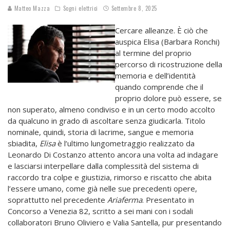
Matteo Mazza
Sogni elettrici
Settembre 8, 2025
Cercare alleanze. È ciò che
auspica Elisa (Barbara Ronchi)
al termine del proprio
percorso di ricostruzione della
memoria e dell’identità
quando comprende che il
proprio dolore può essere, se
non superato, almeno condiviso e in un certo modo accolto
da qualcuno in grado di ascoltare senza giudicarla. Titolo
nominale, quindi, storia di lacrime, sangue e memoria
sbiadita,
Elisa
è l’ultimo lungometraggio realizzato da
Leonardo Di Costanzo attento ancora una volta ad indagare
e lasciarsi interpellare dalla complessità del sistema di
raccordo tra colpe e giustizia, rimorso e riscatto che abita
l’essere umano, come già nelle sue precedenti opere,
soprattutto nel precedente
Ariaferma
. Presentato in
Concorso a Venezia 82, scritto a sei mani con i sodali
collaboratori Bruno Oliviero e Valia Santella, pur presentando