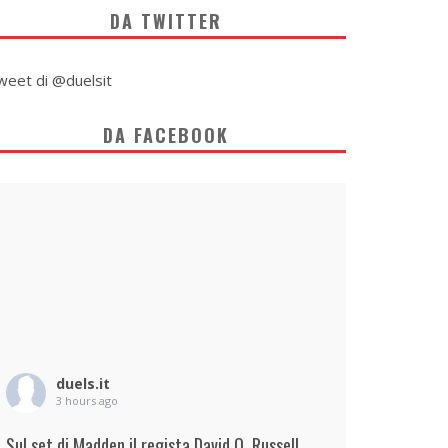
DA TWITTER
weet di @duelsit
DA FACEBOOK
duels.it
3 hours ago
Sul set di Madden il regista David O. Russell