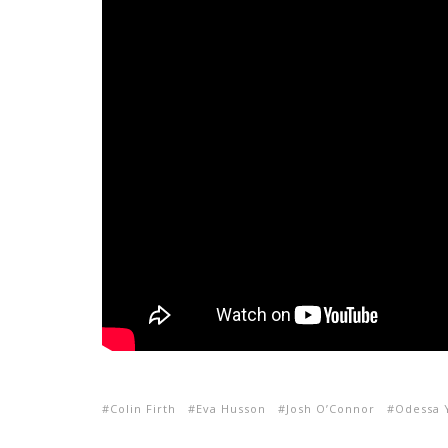
Colin Firth
Eva Husson
Josh O’Connor
Odessa 