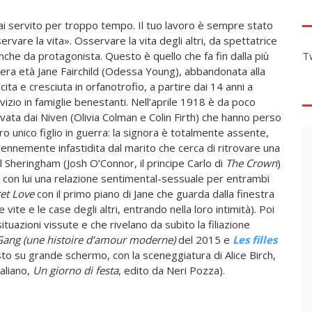
i servito per troppo tempo. Il tuo lavoro è sempre stato
ervare la vita». Osservare la vita degli altri, da spettatrice
nche da protagonista. Questo è quello che fa fin dalla più
T
era età Jane Fairchild (Odessa Young), abbandonata alla
cita e cresciuta in orfanotrofio, a partire dai 14 anni a
vizio in famiglie benestanti. Nell’aprile 1918 è da poco
ivata dai Niven (Olivia Colman e Colin Firth) che hanno perso
loro unico figlio in guerra: la signora è totalmente assente,
ennemente infastidita dal marito che cerca di ritrovare una
 Sheringham (Josh O’Connor, il principe Carlo di
The Crown
)
izia con lui una relazione sentimental-sessuale per entrambi
et Love
con il primo piano di Jane che guarda dalla finestra
 vite e le case degli altri, entrando nella loro intimità). Poi
uazioni vissute e che rivelano da subito la filiazione
ang (une histoire d’amour moderne)
del 2015
e
L
es filles
o su grande schermo, con la sceneggiatura di Alice Birch,
taliano,
Un giorno di festa
, edito da Neri Pozza).