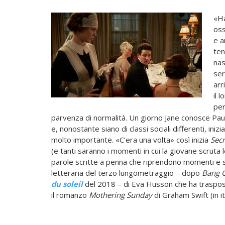
«Ha
oss
e a
ten
nas
ser
arr
il 
per
parvenza di normalità. Un giorno Jane conosce Paul
e, nonostante siano di classi sociali differenti, in
molto importante. «C’era una volta» così inizia
Secr
(e tanti saranno i momenti in cui la giovane scruta le
parole scritte a penna che riprendono momenti e sit
letteraria del terzo lungometraggio – dopo
Bang G
du soleil
del 2018 – di
Eva Husson che ha traspost
il romanzo
Mothering Sunday
di Graham Swift (in i