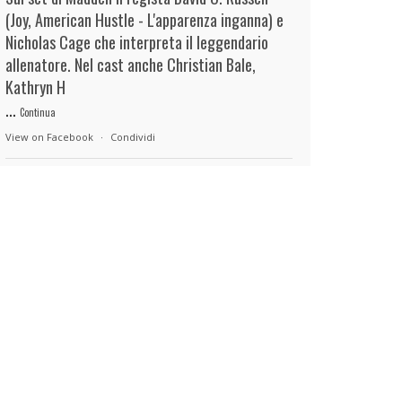
(Joy, American Hustle - L'apparenza inganna) e
Nicholas Cage che interpreta il leggendario
allenatore. Nel cast anche Christian Bale,
Kathryn H
...
Continua
View on Facebook
·
Condividi
duels.it
4 hours ago
View on Facebook
·
Condividi
duels.it
4 hours ago
View on Facebook
·
Condividi