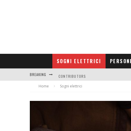
SOGNI ELETTRICI
PERSON
BREAKING
CONTRIBUTORS
Home
GUIDA A DUELS
Sogni elettrici