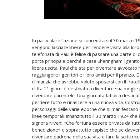
In particolare l’azione si concentra sul 30 marzo 
vengono lasciate libere per rendere visita alla lo
telefonata di Paul è felice di passare una parte di q
porta principale perché a casa Sheringham i genitori
libera uscita. Paul che sta per diventare avvocato
raggiungere i genitori e i loro amici per il pranzo
d’infanzia che avrebbe voluto sposarsi con il fratel
di lì a 11 giorni è destinata a diventare sua moglie
diventare parentele. Una giornata fatidica destina
perdere tutto e rinascere a una nuova vita. Costrui
personaggi delle varie epoche che si manifestano c
linee temporali: innanzitutto il 30 marzo 1924 che è 
signora Niven: «Che fortuna essere privata da tutt
benedizione» e soprattutto capisce che se davve
diventare padrona della sua vita e fare la scrittrice 