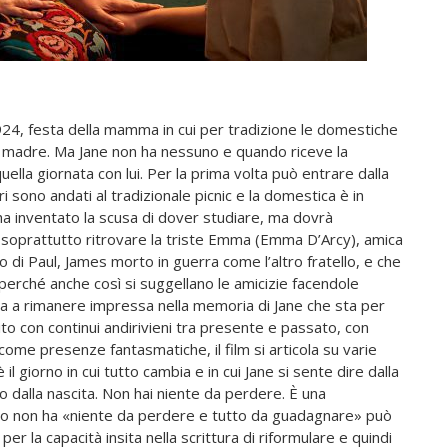
1924, festa della mamma in cui per tradizione le domestiche
ro madre. Ma Jane non ha nessuno e quando riceve la
uella giornata con lui. Per la prima volta può entrare dalla
 sono andati al tradizionale picnic e la domestica è in
 ha inventato la scusa di dover studiare, ma dovrà
. E soprattutto ritrovare la triste Emma (Emma D’Arcy), amica
lo di Paul, James morto in guerra come l’altro fratello, e che
 perché anche così si suggellano le amicizie facendole
ta a rimanere impressa nella memoria di Jane che sta per
to con continui andirivieni tra presente e passato, con
ome presenze fantasmatiche, il film si articola su varie
il giorno in cui tutto cambia e in cui Jane si sente dire dalla
o dalla nascita. Non hai niente da perdere. È una
ro non ha «niente da perdere e tutto da guadagnare» può
per la capacità insita nella scrittura di riformulare e quindi