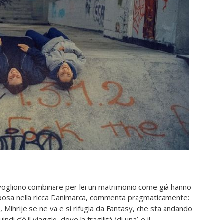
i vogliono combinare per lei un matrimonio come già hanno
 sposa nella ricca Danimarca, commenta pragmaticamente:
 Mihrije se ne va e si rifugia da Fantasy, che sta andando
 c’è il viaggio, dove la fragilità (di una) e il