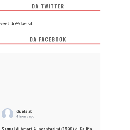
DA TWITTER
weet di @duelsit
DA FACEBOOK
duels.it
4 hours ago
Sequel di Amori & incantesimi (1998) di Griffin