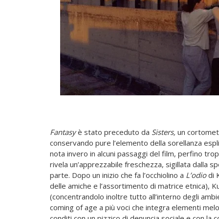
Fantasy
è stato preceduto da
Sisters,
un cortometra
conservando pure l’elemento della sorellanza esplici
nota invero in alcuni passaggi del film, perfino tropp
rivela un’apprezzabile freschezza, sigillata dalla 
parte. Dopo un inizio che fa l’occhiolino a
L’odio
di 
delle amiche e l’assortimento di matrice etnica), K
(concentrandolo inoltre tutto all’interno degli ambi
coming of age a più voci che integra elementi melo
conditi con un pizzico di denuncia sociale e con la c