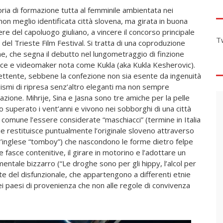
oria di formazione tutta al femminile ambientata nei
on meglio identificata città slovena, ma girata in buona
ere del capoluogo giuliano, a vincere il concorso principale
T
 del Trieste Film Festival. Si tratta di una coproduzione
 che segna il debutto nel lungometraggio di finzione
ice e videomaker nota come Kukla (aka Kukla Kesherovic).
ttente, sebbene la confezione non sia esente da ingenuità
sismi di ripresa senz’altro eleganti ma non sempre
rrazione. Mihrije, Sina e Jasna sono tre amiche per la pelle
 superato i vent’anni e vivono nei sobborghi di una città
 comune l’essere considerate “maschiacci” (termine in Italia
e restituisce puntualmente l’originale sloveno attraverso
l’inglese “tomboy”) che nascondono le forme dietro felpe
e fasce contenitive, il girare in motorino e l’adottare un
ntale bizzarro (“Le droghe sono per gli hippy, l’alcol per
imite del disfunzionale, che appartengono a differenti etnie
 dei paesi di provenienza che non alle regole di convivenza