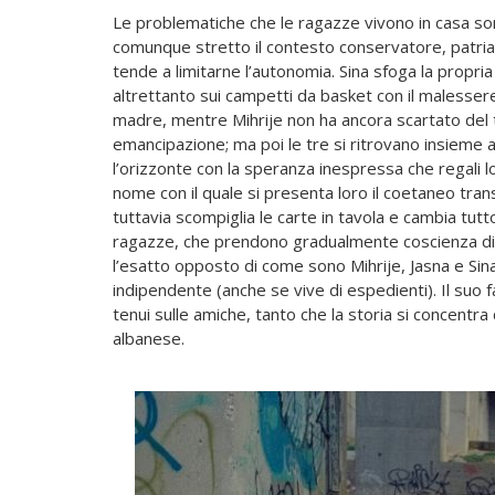
Le problematiche che le ragazze vivono in casa sono
comunque stretto il contesto conservatore, patria
tende a limitarne l’autonomia. Sina sfoga la propria
altrettanto sui campetti da basket con il malessere
madre, mentre Mihrije non ha ancora scartato del t
emancipazione; ma poi le tre si ritrovano insieme
l’orizzonte con la speranza inespressa che regali l
nome con il quale si presenta loro il coetaneo tra
tuttavia scompiglia le carte in tavola e cambia tutto
ragazze, che prendono gradualmente coscienza di s
l’esatto opposto di come sono Mihrije, Jasna e Sina:
indipendente (anche se vive di espedienti). Il suo fa
tenui sulle amiche, tanto che la storia si concentra
albanese.