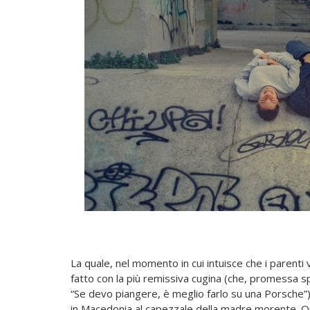
La quale, nel momento in cui intuisce che i parent
fatto con la più remissiva cugina (che, promessa
“Se devo piangere, è meglio farlo su una Porsche”),
in Macedonia al capezzale della madre morente. Quindi