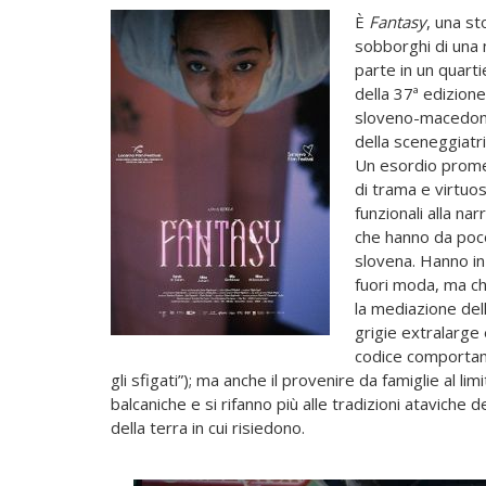
È
Fantasy
, una st
sobborghi di una n
parte in un quarti
della 37ª edizione
sloveno-macedone,
della sceneggiatr
Un esordio prome
di trama e virtuo
funzionali alla na
che hanno da poco
slovena. Hanno in
fuori moda, ma ch
la mediazione del
grigie extralarge 
codice comportame
gli sfigati”); ma anche il provenire da famiglie al l
balcaniche e si rifanno più alle tradizioni ataviche
della terra in cui risiedono.