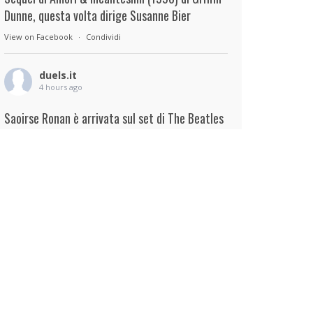
Dunne, questa volta dirige Susanne Bier
View on Facebook
·
Condividi
duels.it
4 hours ago
Saoirse Ronan è arrivata sul set di The Beatles
– A Four-Film Cinematic Event di Sam Mendes.
Interpreterà Linda McCartney al fianco di Paul
Mescal nel ruolo di Paul McCartney.
View on Facebook
·
Condividi
duels.it
4 hours ago
View on Facebook
·
Condividi