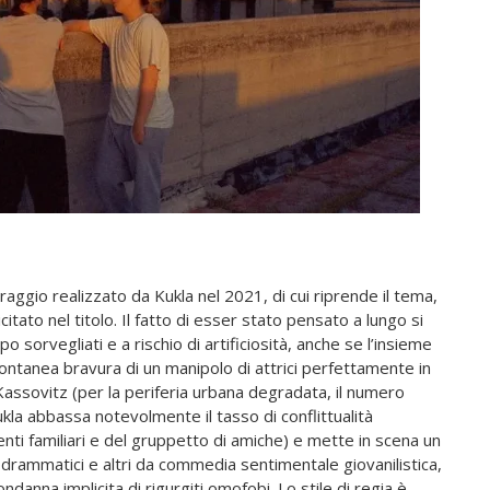
ggio realizzato da Kukla nel 2021, di cui riprende il tema,
tato nel titolo. Il fatto di esser stato pensato a lungo si
o sorvegliati e a rischio di artificiosità, anche se l’insieme
spontanea bravura di un manipolo di attrici perfettamente in
Kassovitz (per la periferia urbana degradata, il numero
ukla abbassa notevolmente il tasso di conflittualità
enti familiari e del gruppetto di amiche) e mette in scena un
drammatici e altri da commedia sentimentale giovanilistica,
ondanna implicita di rigurgiti omofobi. Lo stile di regia è