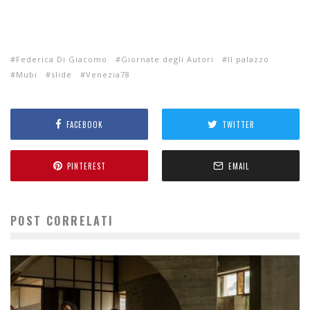
Federica Di Giacomo
Giornate degli Autori
Il palazzo
Mubi
slide
Venezia78
FACEBOOK
TWITTER
PINTEREST
EMAIL
POST CORRELATI