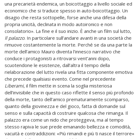
una precarietà endemica, un boicottaggio a livello sociale ed
economico che si traduce spesso in auto‐boicottaggio. Un
disagio che resta sottopelle, forse anche una difesa della
propria unicità, declinata in modo autoironico e non
consolatorio». La fine e il suo inizio. È anche un film sul lutto,
Il palazzo
. In particolare sull’andare avanti in una società che
rimuove costantemente la morte. Perché se da una parte la
morte dell’amico Mauro diventa l’innesco narrativo che
conduce i protagonisti a ritrovarsi vent’anni dopo,
scuotendone le esistenze, dall’altra il tempo della
rielaborazione del lutto rivela una fitta componente emotiva
che precede qualsiasi evento. Come nel precedente
Liberami
, il film mette in scena la soglia misteriosa
dell’invisibile che in questo caso riflette il senso più profondo
della morte, tanto dell’amico prematuramente scomparso,
quanto della giovinezza e del gioco, fatta di domande sul
senso e sulla capacità di costruire qualcosa che rimanga. Il
palazzo era come un nido che proteggeva, ma al tempo
stesso rapiva le sue prede emanando bellezza e comodità,
vacuità e contraddizioni: «Più rimandi e più ti nasce il terrore»