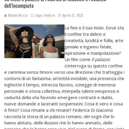
dell’incompiuto
Matteo Mazza
Sogni elettrici
Aprile 21, 2023
La fine e il suo inizio. Dove sta
il confine tra delirio e
creatività, lucidità e follia, arte
geniale e inganno fatale,
ispirazione e manipolazione?
Un film come
Il palazzo
s’interroga su questo confine
e cammina senza timore verso una direzione che tratteggia i
contorni di un fantasma, un’entità invisibile, una presenza che
inghiotte il tempo, intreccia fascino, schegge di memoria
personale e storia collettiva, interpella talenti inespressi e
caducità della vita facendo emergere contrasti e dubbi,
nuove domande e laceranti sospensioni. Cosa è vero e cosa
è finto? Cosa rimane a chi rimane?
Federica Di Giacomo
racconta la storia di un palazzo romano, dei sogni che lo
hanno abitato, delle illusioni che lo hanno animato, delle
persone che lo hanno reso vivo. Nel cuore di Roma, con vista