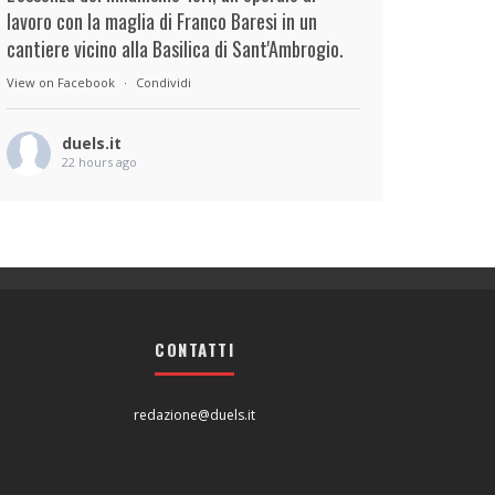
lavoro con la maglia di Franco Baresi in un
cantiere vicino alla Basilica di Sant'Ambrogio.
View on Facebook
·
Condividi
duels.it
22 hours ago
View on Facebook
·
Condividi
duels.it
23 hours ago
View on Facebook
·
Condividi
CONTATTI
redazione@duels.it