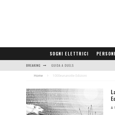
SOGNI ELETTRICI
PERSON
BREAKING
GUIDA A DUELS
Home
CONTRIBUTORS
1000eunanotte Edizioni
L
E
M