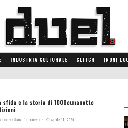
E
INDUSTRIA CULTURALE
GLITCH
(NON) LU
a sfida e la storia di 1000eunanotte
dizioni
assimo Rota
Interviste
Aprile 14, 2020