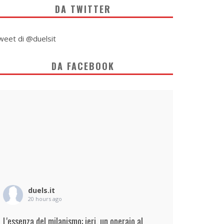
DA TWITTER
weet di @duelsit
DA FACEBOOK
duels.it
20 hours ago
L'essenza del milanismo: ieri, un operaio al