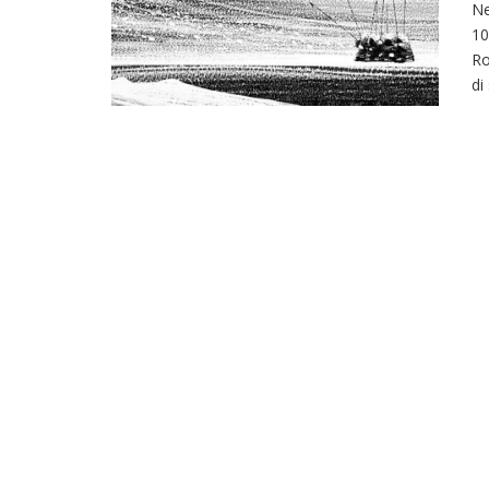
Ne
10
Ro
di 