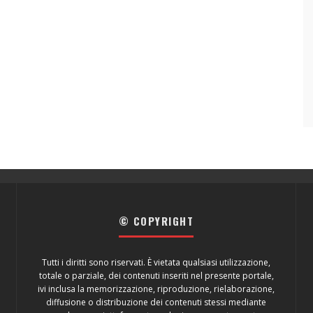
© COPYRIGHT
Tutti i diritti sono riservati. È vietata qualsiasi utilizzazione,
totale o parziale, dei contenuti inseriti nel presente portale,
ivi inclusa la memorizzazione, riproduzione, rielaborazione,
diffusione o distribuzione dei contenuti stessi mediante