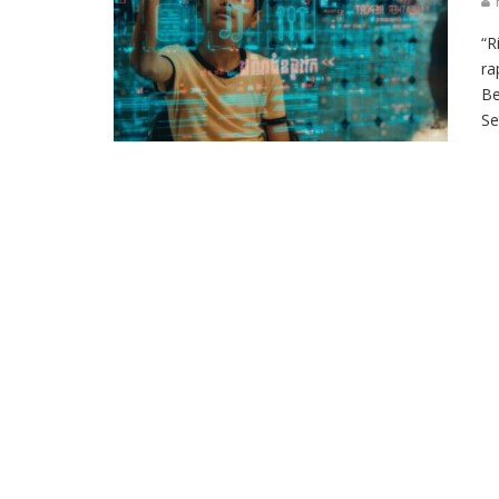
R
“R
ra
Be
Se