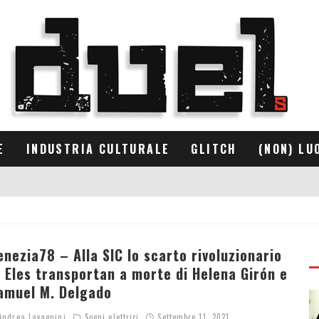
E
INDUSTRIA CULTURALE
GLITCH
(NON) LU
enezia78 – Alla SIC lo scarto rivoluzionario
i Eles transportan a morte di Helena Girón e
amuel M. Delgado
ndrea Lavagnini
Sogni elettrici
Settembre 11, 2021