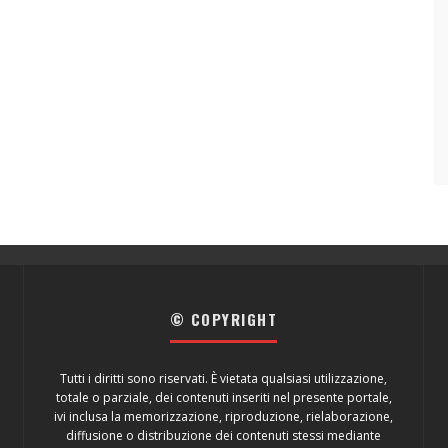
© COPYRIGHT
Tutti i diritti sono riservati. È vietata qualsiasi utilizzazione,
totale o parziale, dei contenuti inseriti nel presente portale,
ivi inclusa la memorizzazione, riproduzione, rielaborazione,
diffusione o distribuzione dei contenuti stessi mediante