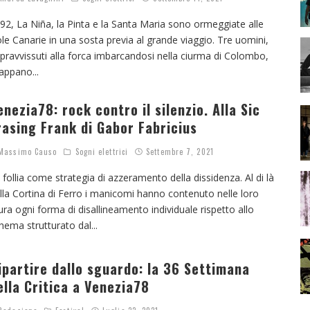
92, La Niña, la Pinta e la Santa Maria sono ormeggiate alle
ole Canarie in una sosta previa al grande viaggio. Tre uomini,
pravvissuti alla forca imbarcandosi nella ciurma di Colombo,
appano
...
enezia78: rock contro il silenzio. Alla Sic
rasing Frank di Gabor Fabricius
assimo Causo
Sogni elettrici
Settembre 7, 2021
 follia come strategia di azzeramento della dissidenza. Al di là
lla Cortina di Ferro i manicomi hanno contenuto nelle loro
ra ogni forma di disallineamento individuale rispetto allo
hema strutturato dal
...
ipartire dallo sguardo: la 36 Settimana
ella Critica a Venezia78