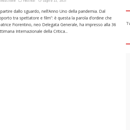
edazione
Festival
Luglio 22, 2021
ipartire dallo sguardo, nell’Anno Uno della pandemia. Dal
pporto tra spettatore e film”: è questa la parola d’ordine che
T
atrice Fiorentino, neo Delegata Generale, ha impresso alla 36
ttimana Internazionale della Critica
...