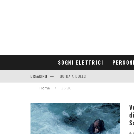
SOGNI ELETTRICI
PERSON
BREAKING
GUIDA A DUELS
Home
CONTRIBUTORS
36 SIC
V
d
S
A