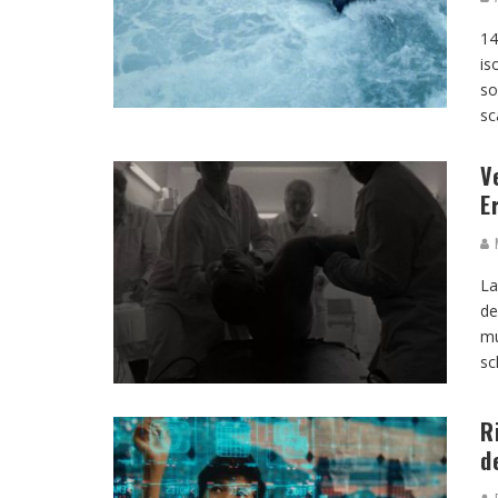
14
is
so
sc
V
E
M
La
de
mu
sc
R
d