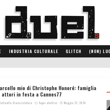
E
INDUSTRIA CULTURALE
GLITCH
(NON) LU
arcello mio di Christophe Honoré: famiglia
i attori in festa a Cannes77
affaella Giancristofaro
Sogni elettrici
Maggio 23, 2024