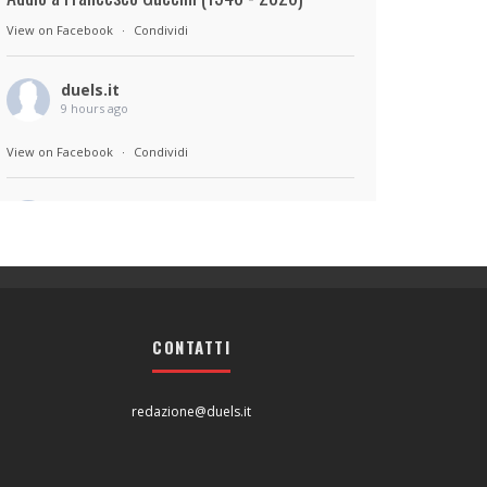
View on Facebook
·
Condividi
duels.it
9 hours ago
View on Facebook
·
Condividi
duels.it
9 hours ago
Sul set di Bad Lieutenant: Tokyo di Takashi
Miike, con Shun Oguri, Lily James , Liv
Morganremake. Remake di Bad Lieutenant di
CONTATTI
Abel Ferrara
View on Facebook
·
Condividi
redazione@duels.it