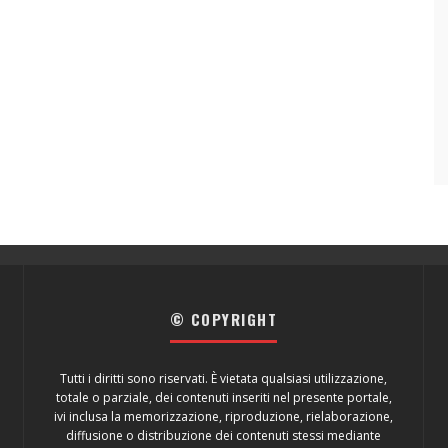
© COPYRIGHT
Tutti i diritti sono riservati. È vietata qualsiasi utilizzazione,
totale o parziale, dei contenuti inseriti nel presente portale,
ivi inclusa la memorizzazione, riproduzione, rielaborazione,
diffusione o distribuzione dei contenuti stessi mediante