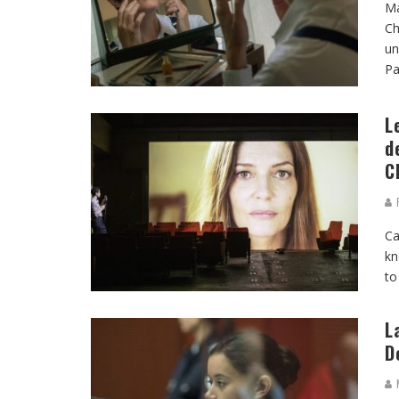
Ma
Ch
un
Pa
L
d
C
R
Ca
kn
to
L
D
M