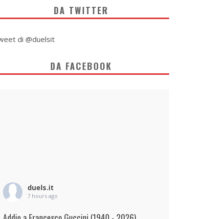
DA TWITTER
weet di @duelsit
DA FACEBOOK
duels.it
7 hours ago
Addio a Francesco Guccini (1940 - 2026)