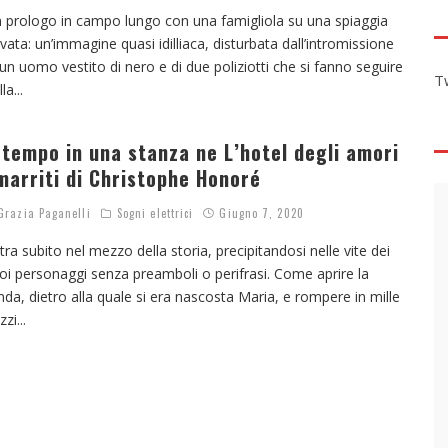
 prologo in campo lungo con una famigliola su una spiaggia
ivata: un’immagine quasi idilliaca, disturbata dall’intromissione
 un uomo vestito di nero e di due poliziotti che si fanno seguire
T
lla
...
l tempo in una stanza ne L’hotel degli amori
marriti di Christophe Honoré
razia Paganelli
Sogni elettrici
Giugno 7, 2020
tra subito nel mezzo della storia, precipitandosi nelle vite dei
oi personaggi senza preamboli o perifrasi. Come aprire la
nda, dietro alla quale si era nascosta Maria, e rompere in mille
zzi
...