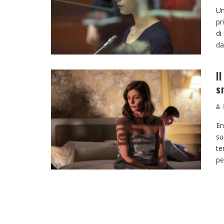
Un
pr
di
da
I
s
G
En
su
te
pe