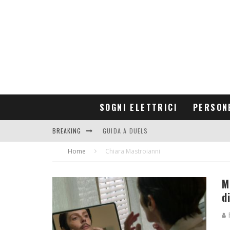
SOGNI ELETTRICI
PERSON
BREAKING
GUIDA A DUELS
Home
CONTRIBUTORS
Chiara Mastroianni
M
d
R