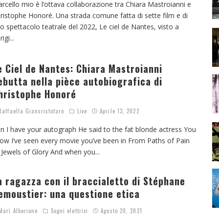
rcello mio è l’ottava collaborazione tra Chiara Mastroianni e
ristophe Honoré. Una strada comune fatta di sette film e di
o spettacolo teatrale del 2022, Le ciel de Nantes, visto a
rigi
...
e Ciel de Nantes: Chiara Mastroianni
ebutta nella pièce autobiografica di
hristophe Honoré
affaella Giancristofaro
Live
Aprile 13, 2022
n I have your autograph He said to the fat blonde actress You
ow I’ve seen every movie you’ve been in From Paths of Pain
 Jewels of Glory And when you
...
a ragazza con il braccialetto di Stéphane
emoustier: una questione etica
arì Alberione
Sogni elettrici
Agosto 20, 2021