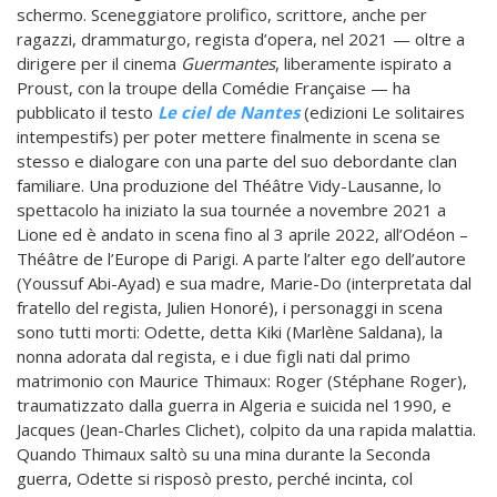
schermo.
Sceneggiatore prolifico, scrittore, anche per
ragazzi, drammaturgo, regista d’opera, nel 2021 — oltre a
dirigere per il cinema
Guermantes
, liberamente ispirato a
Proust, con la troupe della Comédie Française — ha
pubblicato il testo
Le ciel de Nantes
(edizioni Le solitaires
intempestifs) per poter mettere finalmente in scena se
stesso e dialogare con una parte del suo debordante clan
familiare. Una produzione del Théâtre Vidy-Lausanne, lo
spettacolo ha iniziato la sua tournée a novembre 2021 a
Lione ed è andato in scena
fino al 3 aprile 2022, all’Odéon –
Théâtre de l’Europe di Parigi. A parte l
’
alter ego dell
’
autore
(Youssuf Abi-Ayad) e sua madre, Marie-Do (interpretata dal
fratello del regista, Julien Honoré), i personaggi in scena
sono tutti morti: Odette, detta Kiki (Marlène Saldana), la
nonna adorata dal regista, e i due figli nati dal primo
matrimonio con Maurice Thimaux: Roger (Stéphane Roger),
traumatizzato dalla guerra in Algeria e suicida nel 1990, e
Jacques (Jean-Charles Clichet), colpito da una rapida malattia.
Quando Thimaux saltò su una mina durante la Seconda
guerra, Odette si risposò presto, perché incinta, col