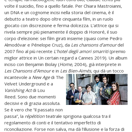
volte il suicidio, fino a quello fatale.
Per Chiara Mastroianni,
un DNA e un cognome incisi nella storia del cinema, è il
debutto a teatro dopo oltre cinquanta film, in un ruolo
giocato con discrezione e ferma dolcezza. L’attrice qui si
rivela sempre più pienamente il doppio di Honoré, il suo
corpo d’elezione: sei film girati insieme (quasi come Pedro
Almodóvar e Pénelope Cruz), da
Les chansons d’amour
del
2007 fino al più recente
L’hotel degli amori smarriti
(premio
miglior attrice
in Un certain regard a Cannes 2019). Un album
inciso con Benjamin Biolay (
Home
, 2004), già interprete in
Les Chansons d’Amour
e in
Les Bien-Aimés
, qui dà un tocco
incantevole a
New Age
di The
Velvet Underground e a
Vanishing Act
di Lou
Reed
.
Sono due momenti
decisivi e di grazia assoluta.
Se è vero che “il passato non
passa”, la
répétition
teatrale sprigiona qualcosa tra il
regolamento di conti e il tentativo imperfetto di
riconciliazione. Forse non salva, ma dà l’illusione e la forza di