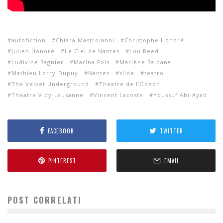
autofiction
Chiara Mastroianni
Christophe Honoré
Julien Honoré
Le Ciel de Nantes
Lou Reed
Ludivine Sagnier
Marina Foïs
Marlène Saldana
Mathieu Lorry-Dupuy
Nantes
slide
teatro
The Velvet Underground
Theatre de l'Odeon
Theatre Vidy-Lausanne
Vincent Lacoste
Youssuf Abi-Ayad
FACEBOOK
TWITTER
PINTEREST
EMAIL
POST CORRELATI