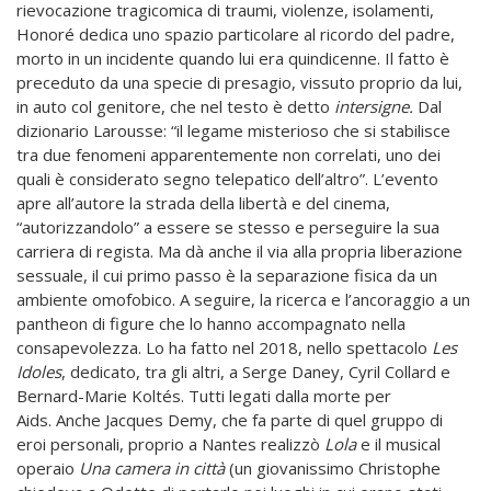
rievocazione tragicomica di traumi, violenze, isolamenti,
Honoré dedica uno spazio particolare al ricordo del padre,
morto in un incidente quando lui era quindicenne. Il fatto è
preceduto da una specie di presagio, vissuto proprio da lui,
in auto col genitore, che nel testo è detto
intersigne.
Dal
dizionario Larousse: “il legame misterioso che si stabilisce
tra due fenomeni apparentemente non correlati, uno dei
quali è considerato segno telepatico dell’altro”. L’evento
apre all
’
autore la strada della libertà e del cinema,
“autorizzandolo” a essere se stesso e perseguire la sua
carriera di regista. Ma dà anche il via alla propria liberazione
sessuale, il cui primo passo è la separazione fisica da un
ambiente omofobico. A seguire, la ricerca e l’ancoraggio a un
pantheon di figure che lo hanno accompagnato nella
consapevolezza. Lo ha fatto nel 2018, nello spettacolo
Les
Idoles
, dedicato, tra gli altri, a Serge Daney, Cyril Collard e
Bernard-Marie Koltés. Tutti legati dalla morte per
Aids.
Anche Jacques Demy, che fa parte di quel gruppo di
eroi personali, proprio a Nantes realizzò
Lola
e il musical
operaio
Una camera in città
(un giovanissimo Christophe