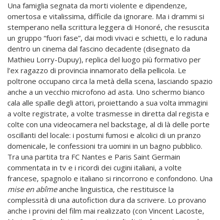
Una famiglia segnata da morti violente e dipendenze,
omertosa e vitalissima, difficile da ignorare. Ma i drammi si
stemperano nella scrittura leggera di Honoré, che resuscita
un gruppo “fuori fase”, dai modi vivaci e schietti, e lo raduna
dentro un cinema dal fascino decadente (disegnato da
Mathieu Lorry-Dupuy), replica del luogo più formativo per
l’ex ragazzo di provincia innamorato della pellicola. Le
poltrone occupano circa la metà della scena, lasciando spazio
anche a un vecchio microfono ad asta. Uno schermo bianco
cala alle spalle degli attori, proiettando a sua volta immagini
a volte registrate, a volte trasmesse in diretta dal regista e
colte con una videocamera nel backstage, al di là delle porte
oscillanti del locale: i postumi fumosi e alcolici di un pranzo
domenicale, le confessioni tra uomini in un bagno pubblico.
Tra una partita tra FC Nantes e Paris Saint Germain
commentata in tv e i ricordi dei cugini italiani, a volte
francese, spagnolo e italiano si rincorrono e confondono. Una
mise en abîme
anche linguistica, che restituisce la
complessità di una autofiction dura da scrivere. Lo provano
anche i provini del film mai realizzato (con Vincent Lacoste,