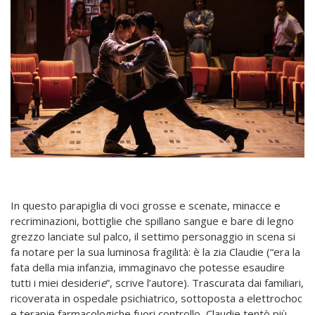
In questo parapiglia di voci grosse e scenate, minacce e
recriminazioni, bottiglie che spillano sangue e bare di legno
grezzo lanciate sul palco, il settimo personaggio in scena si
fa notare per la sua luminosa fragilità: è la zia Claudie (
“e
ra la
fata della mia infanzia, immaginavo che potesse esaudire
tutti i miei desideri
e
”, scrive l
’
autore).
Trascurata dai familiari,
ricoverata in ospedale psichiatrico, sottoposta a elettrochoc
e terapie farmacologiche fuori controllo, Claudie tentò più