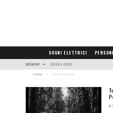
SOGNI ELETTRICI
PERSON
BREAKING
GUIDA A DUELS
Home
CONTRIBUTORS
Daniele Luchetti
T
P
R