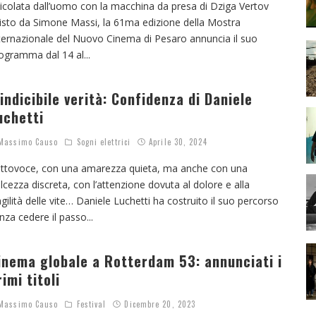
icolata dall’uomo con la macchina da presa di Dziga Vertov
visto da Simone Massi, la 61ma edizione della Mostra
ternazionale del Nuovo Cinema di Pesaro annuncia il suo
ogramma dal 14 al
...
’indicibile verità: Confidenza di Daniele
uchetti
assimo Causo
Sogni elettrici
Aprile 30, 2024
ttovoce, con una amarezza quieta, ma anche con una
lcezza discreta, con l’attenzione dovuta al dolore e alla
agilità delle vite… Daniele Luchetti ha costruito il suo percorso
nza cedere il passo
...
inema globale a Rotterdam 53: annunciati i
rimi titoli
assimo Causo
Festival
Dicembre 20, 2023