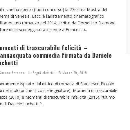
 film che ha aperto (fuori concorso) la 77esima Mostra del
nema di Venezia, Lacci è l’adattamento cinematografico
ll’omonimo romanzo del 2014, scritto da Domenico Starnone,
tore della sceneggiatura insieme a Francesco
...
omenti di trascurabile felicità –
’annacquata commedia firmata da Daniele
uchetti
imone Soranna
Sogni elettrici
Marzo 29, 2019
beramente ispirato dal dittico di romanzi di Francesco Piccolo
ui nel ruolo anche di cosceneggiatore), Momenti di trascurabile
licità (2010) e Momenti di trascurabile infelicità (2016), l’ultimo
lm di Daniele Luchetti è
...