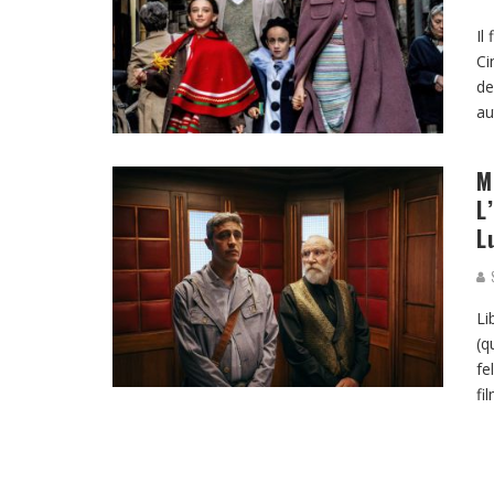
Il
Ci
de
au
M
L
L
S
Li
(q
fe
fi