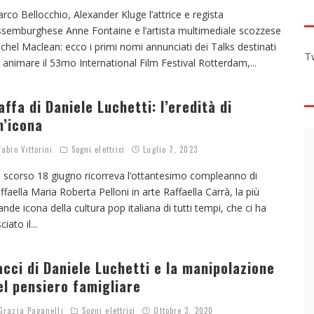
rco Bellocchio, Alexander Kluge l’attrice e regista
ssemburghese Anne Fontaine e l’artista multimediale scozzese
chel Maclean: ecco i primi nomi annunciati dei Talks destinati
T
 animare il 53mo International Film Festival Rotterdam,
...
affa di Daniele Luchetti: l’eredità di
n’icona
abio Vittorini
Sogni elettrici
Luglio 7, 2023
 scorso 18 giugno ricorreva l’ottantesimo compleanno di
ffaella Maria Roberta Pelloni in arte Raffaella Carrà, la più
ande icona della cultura pop italiana di tutti tempi, che ci ha
sciato il
...
acci di Daniele Luchetti e la manipolazione
el pensiero famigliare
razia Paganelli
Sogni elettrici
Ottobre 3, 2020