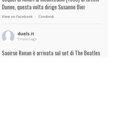
Dunne, questa volta dirige Susanne Bier
View on Facebook
·
Condividi
duels.it
5 hours ago
Saoirse Ronan è arrivata sul set di The Beatles
– A Four-Film Cinematic Event di Sam Mendes.
Interpreterà Linda McCartney al fianco di Paul
Mescal nel ruolo di Paul McCartney.
View on Facebook
·
Condividi
duels.it
6 hours ago
View on Facebook
·
Condividi