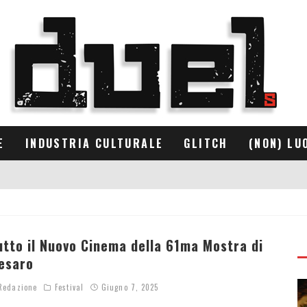
E
INDUSTRIA CULTURALE
GLITCH
(NON) LU
utto il Nuovo Cinema della 61ma Mostra di
esaro
edazione
Festival
Giugno 7, 2025