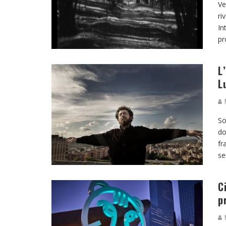
Ve
ri
In
pr
L
L
M
So
do
fr
se
C
p
M