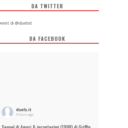
DA TWITTER
weet di @duelsit
DA FACEBOOK
duels.it
5 hours ago
Sequel di Amori & incantesimi (1998) di Griffin