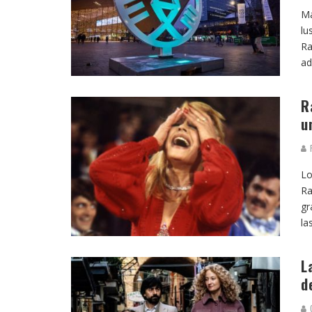
Ma
lu
Ra
ad
R
u
F
Lo
Ra
gr
la
L
d
G