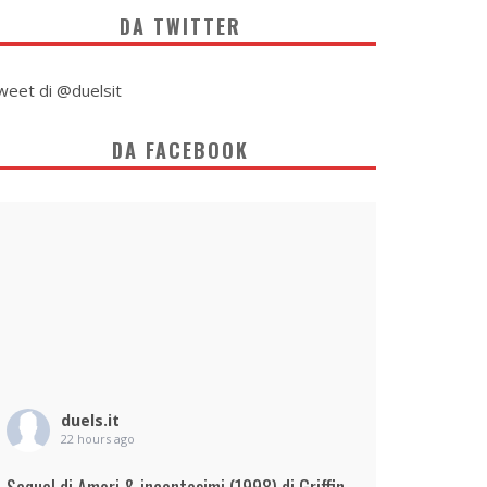
DA TWITTER
weet di @duelsit
DA FACEBOOK
duels.it
22 hours ago