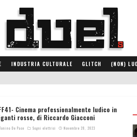
E
INDUSTRIA CULTURALE
GLITCH
(NON) LU
FF41- Cinema professionalmente ludico in
iganti rosse, di Riccardo Giacconi
onino De Pace
Sogni elettrici
Novembre 28, 2023