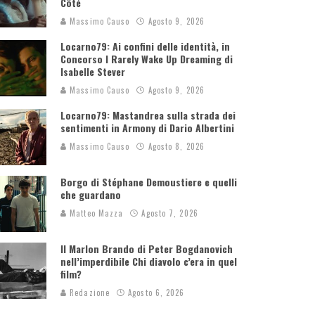
Côté
Massimo Causo
Agosto 9, 2026
Locarno79: Ai confini delle identità, in
Concorso I Rarely Wake Up Dreaming di
Isabelle Stever
Massimo Causo
Agosto 9, 2026
Locarno79: Mastandrea sulla strada dei
sentimenti in Armony di Dario Albertini
Massimo Causo
Agosto 8, 2026
Borgo di Stéphane Demoustiere e quelli
che guardano
Matteo Mazza
Agosto 7, 2026
Il Marlon Brando di Peter Bogdanovich
nell’imperdibile Chi diavolo c’era in quel
film?
Redazione
Agosto 6, 2026