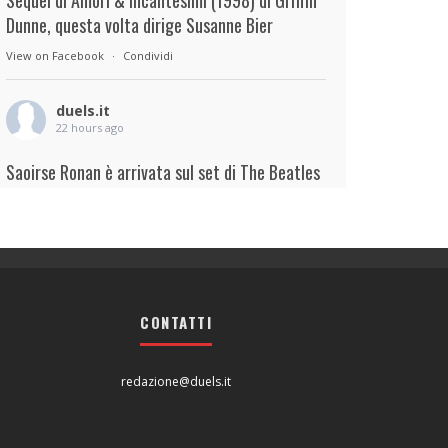
Sequel di Amori & incantesimi (1998) di Griffin
Dunne, questa volta dirige Susanne Bier
View on Facebook
·
Condividi
duels.it
22 hours ago
Saoirse Ronan è arrivata sul set di The Beatles
– A Four-Film Cinematic Event di Sam Mendes.
Interpreterà Linda McCartney al fianco di Paul
Mescal nel ruolo di Paul McCartney.
View on Facebook
·
Condividi
CONTATTI
duels.it
22 hours ago
redazione@duels.it
View on Facebook
·
Condividi