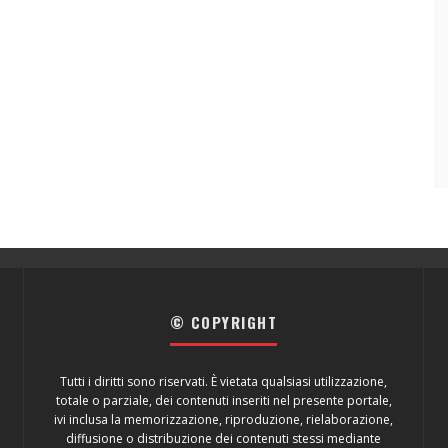
© COPYRIGHT
Tutti i diritti sono riservati. È vietata qualsiasi utilizzazione,
totale o parziale, dei contenuti inseriti nel presente portale,
ivi inclusa la memorizzazione, riproduzione, rielaborazione,
diffusione o distribuzione dei contenuti stessi mediante