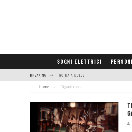
SOGNI ELETTRICI
PERSON
BREAKING
GUIDA A DUELS
Home
CONTRIBUTORS
Giganti rosse
T
G
T