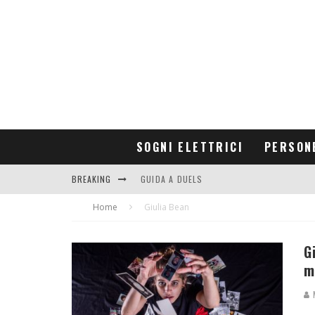
SOGNI ELETTRICI
PERSON
BREAKING
GUIDA A DUELS
Home
CONTRIBUTORS
Giulia Bean
G
m
M