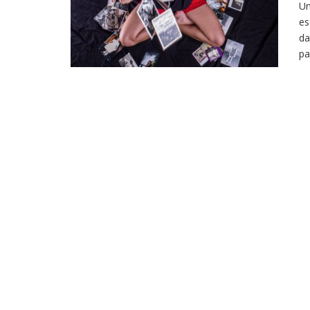
Un
es
da
pa