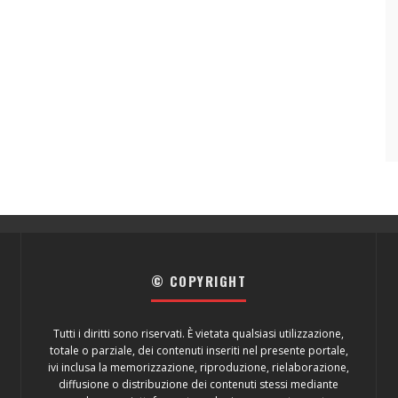
© COPYRIGHT
Tutti i diritti sono riservati. È vietata qualsiasi utilizzazione,
totale o parziale, dei contenuti inseriti nel presente portale,
ivi inclusa la memorizzazione, riproduzione, rielaborazione,
diffusione o distribuzione dei contenuti stessi mediante