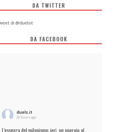
DA TWITTER
weet di @duelsit
DA FACEBOOK
duels.it
20 hours ago
L'essenza del milanismo: ieri, un operaio al