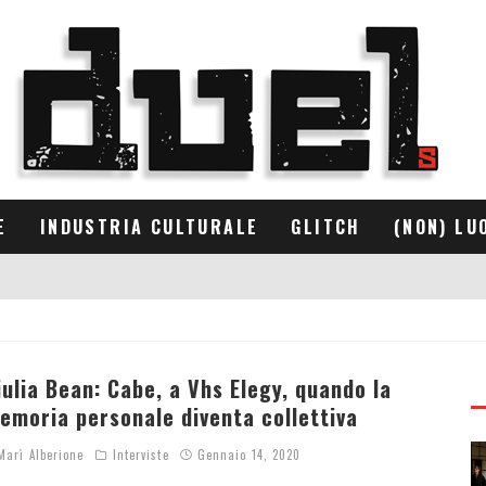
E
INDUSTRIA CULTURALE
GLITCH
(NON) LU
iulia Bean: Cabe, a Vhs Elegy, quando la
emoria personale diventa collettiva
arì Alberione
Interviste
Gennaio 14, 2020