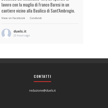
lavoro con la maglia di Franco Baresi in un
cantiere vicino alla Basilica di Sant'Ambrogio.
View on Facebook
·
Condividi
duels.it
23 hours ago
View on Facebook
·
Condividi
duels.it
23 hours ago
View on Facebook
·
Condividi
CONTATTI
redazione@duels.it