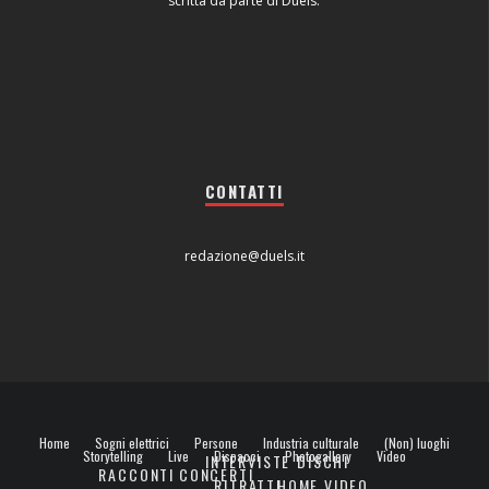
scritta da parte di Duels.
CONTATTI
redazione@duels.it
Home
Sogni elettrici
Persone
Industria culturale
(Non) luoghi
Storytelling
Live
Dispacci
Photogallery
Video
INTERVISTE
DISCHI
RACCONTI
CONCERTI
RITRATTI
HOME VIDEO