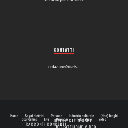
CONTATTI
redazione@duels.it
Home
Sogni elettrici
Persone
Industria culturale
(Non) luoghi
Storytelling
Live
Dispacci
Photogallery
Video
INTERVISTE
DISCHI
RACCONTI
CONCERTI
RITRATTI
HOME VIDEO