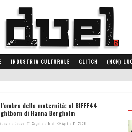
E
INDUSTRIA CULTURALE
GLITCH
(NON) LU
ll’ombra della maternità: al BIFFF44
ightborn di Hanna Bergholm
assimo Causo
Sogni elettrici
Aprile 11, 2026