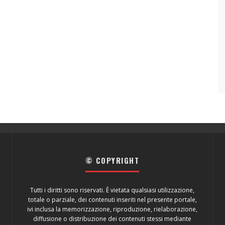
© COPYRIGHT
Tutti i diritti sono riservati. È vietata qualsiasi utilizzazione,
totale o parziale, dei contenuti inseriti nel presente portale,
ivi inclusa la memorizzazione, riproduzione, rielaborazione,
diffusione o distribuzione dei contenuti stessi mediante