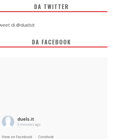
DA TWITTER
weet di @duelsit
DA FACEBOOK
duels.it
5 minutes ago
View on Facebook
·
Condividi