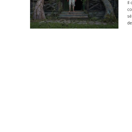
Il
co
sé
de