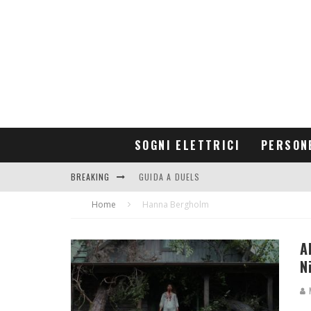
SOGNI ELETTRICI
PERSON
BREAKING
GUIDA A DUELS
Home
CONTRIBUTORS
Hanna Bergholm
A
N
M