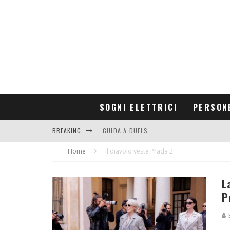
SOGNI ELETTRICI
PERSON
BREAKING
GUIDA A DUELS
Home
CONTRIBUTORS
Il diavolo veste Prada 2
L
P
E