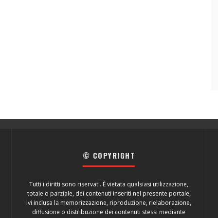
© COPYRIGHT
Tutti i diritti sono riservati. È vietata qualsiasi utilizzazione,
totale o parziale, dei contenuti inseriti nel presente portale,
ivi inclusa la memorizzazione, riproduzione, rielaborazione,
diffusione o distribuzione dei contenuti stessi mediante