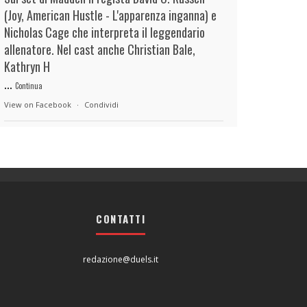
(Joy, American Hustle - L'apparenza inganna) e
Nicholas Cage che interpreta il leggendario
allenatore. Nel cast anche Christian Bale,
Kathryn H
...
Continua
View on Facebook
·
Condividi
duels.it
9 hours ago
View on Facebook
·
Condividi
CONTATTI
duels.it
9 hours ago
View on Facebook
·
Condividi
redazione@duels.it