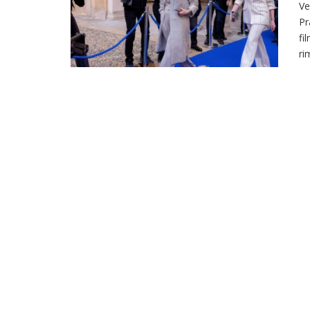
Ve
Pr
fi
ri