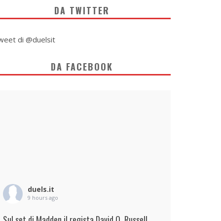
DA TWITTER
weet di @duelsit
DA FACEBOOK
duels.it
9 hours ago
Sul set di Madden il regista David O. Russell