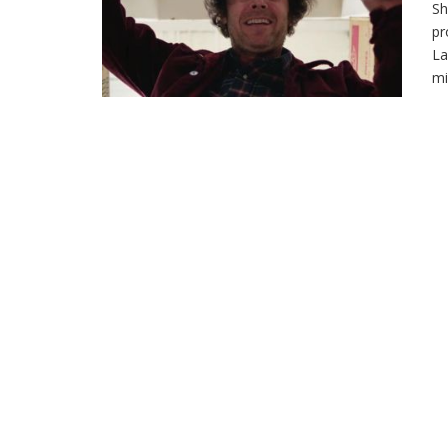
Sh
pr
La
mi