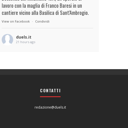
lavoro con la maglia di Franco Baresi in un
cantiere vicino alla Basilica di Sant'Ambrogio.
View on Facebook
·
Condividi
duels.it
21 hours ago
View on Facebook
·
Condividi
duels.it
22 hours ago
View on Facebook
·
Condividi
CONTATTI
redazione@duels.it