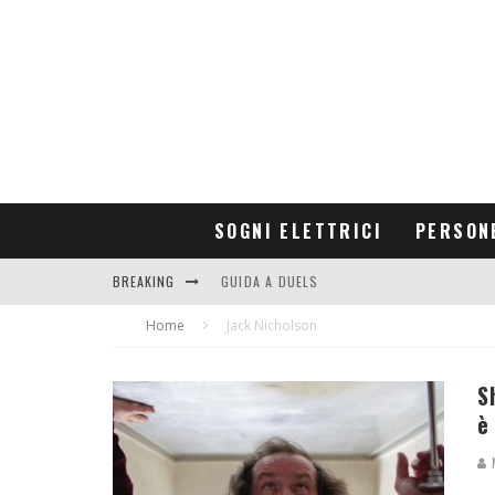
SOGNI ELETTRICI
PERSON
BREAKING
GUIDA A DUELS
Home
CONTRIBUTORS
Jack Nicholson
S
è
M