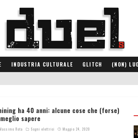
E
INDUSTRIA CULTURALE
GLITCH
(NON) LU
hining ha 40 anni: alcune cose che (forse)
 meglio sapere
assimo Rota
Sogni elettrici
Maggio 24, 2020