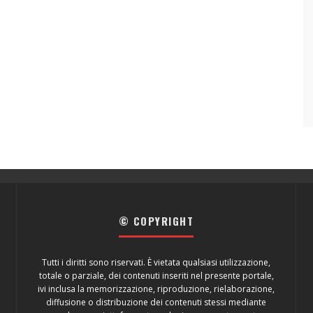
© COPYRIGHT
Tutti i diritti sono riservati. È vietata qualsiasi utilizzazione,
totale o parziale, dei contenuti inseriti nel presente portale,
ivi inclusa la memorizzazione, riproduzione, rielaborazione,
diffusione o distribuzione dei contenuti stessi mediante