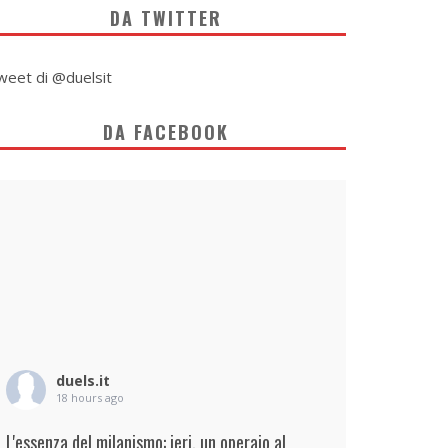
DA TWITTER
weet di @duelsit
DA FACEBOOK
duels.it
18 hours ago
L'essenza del milanismo: ieri, un operaio al