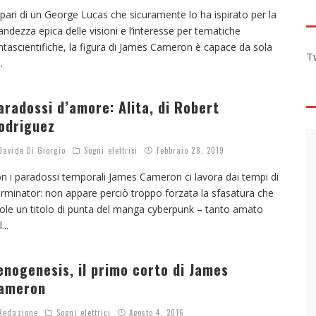
 pari di un George Lucas che sicuramente lo ha ispirato per la
andezza epica delle visioni e l’interesse per tematiche
ntascientifiche, la figura di James Cameron è capace da sola
T
..
aradossi d’amore: Alita, di Robert
odriguez
avide Di Giorgio
Sogni elettrici
Febbraio 28, 2019
n i paradossi temporali James Cameron ci lavora dai tempi di
rminator: non appare perciò troppo forzata la sfasatura che
ole un titolo di punta del manga cyberpunk – tanto amato
l
...
enogenesis, il primo corto di James
ameron
edazione
Sogni elettrici
Agosto 4, 2016