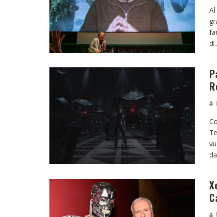
Al
gr
fa
di
.
P
R
D
Co
Te
vu
da
X
C
R