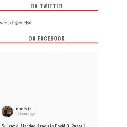
DA TWITTER
weet di @duelsit
DA FACEBOOK
duels.it
16 hours ago
Sul set di Madden il regista David O. Russell