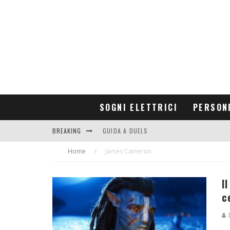
SOGNI ELETTRICI
PERSON
BREAKING
GUIDA A DUELS
Home
CONTRIBUTORS
James Cameron
I
c
D