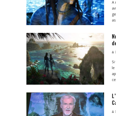
A 
av
ge
as
N
d
D
Si
le
ap
ce
L
C
D