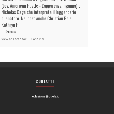
(Joy, American Hustle - L'apparenza inganna) e
Nicholas Cage che interpreta il leggendario
allenatore. Nel cast anche Christian Bale,
Kathryn H
...
Continua
View on Facebook
·
Condividi
duels.it
16 hours ago
View on Facebook
·
Condividi
CONTATTI
duels.it
16 hours ago
View on Facebook
·
Condividi
redazione@duels.it