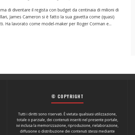
ima di diventare il regista con budget da centinaia di milioni di
llari, James Cameron si è fatto la sua gavetta come (quasi)
tti. Ha lavorato come model-maker per Roger Corman e
...
© COPYRIGHT
Tutti i diritti sono riservati. È vietata qualsiasi utilizzazione,
totale o parziale, dei contenuti inseriti nel presente portale,
ivi inclusa la memorizzazione, riproduzione, rielaborazione,
diffusione o distribuzione dei contenuti stessi mediante