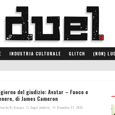
E
INDUSTRIA CULTURALE
GLITCH
(NON) LU
l giorno del giudizio: Avatar – Fuoco e
enere, di James Cameron
avide Di Giorgio
Sogni elettrici
Dicembre 27, 2025