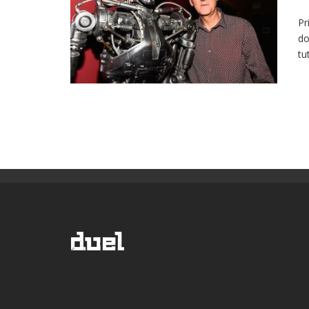
Pr
do
tu