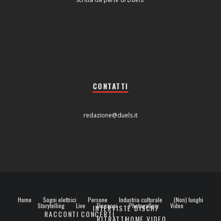
CONTATTI
redazione@duels.it
Home
Sogni elettrici
Persone
Industria culturale
(Non) luoghi
Storytelling
Live
Dispacci
Photogallery
Video
INTERVISTE
DISCHI
RACCONTI
CONCERTI
RITRATTI
HOME VIDEO