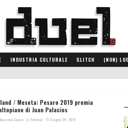
E
INDUSTRIA CULTURALE
GLITCH
(NON) LU
nland / Meseta: Pesaro 2019 premia
’altopiano di Juan Palacios
assimo Causo
Festival
Giugno 24, 2019