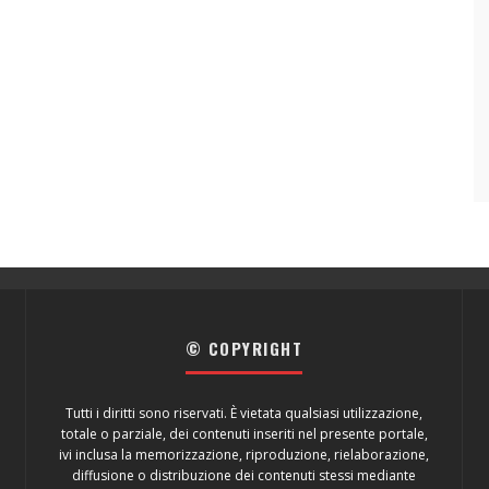
© COPYRIGHT
Tutti i diritti sono riservati. È vietata qualsiasi utilizzazione,
totale o parziale, dei contenuti inseriti nel presente portale,
ivi inclusa la memorizzazione, riproduzione, rielaborazione,
diffusione o distribuzione dei contenuti stessi mediante