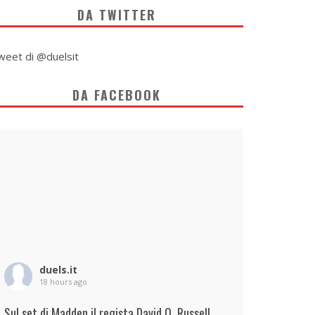
DA TWITTER
weet di @duelsit
DA FACEBOOK
duels.it
18 hours ago
Sul set di Madden il regista David O. Russell