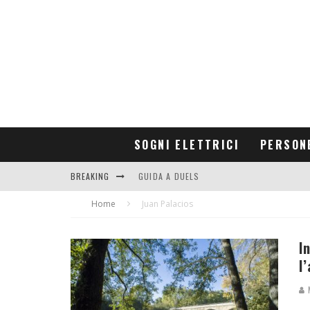
SOGNI ELETTRICI
PERSON
BREAKING
GUIDA A DUELS
Home
CONTRIBUTORS
Juan Palacios
I
l
M