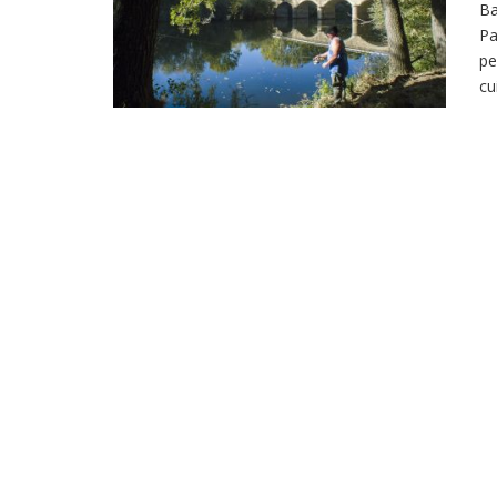
Ba
Pa
pe
cu