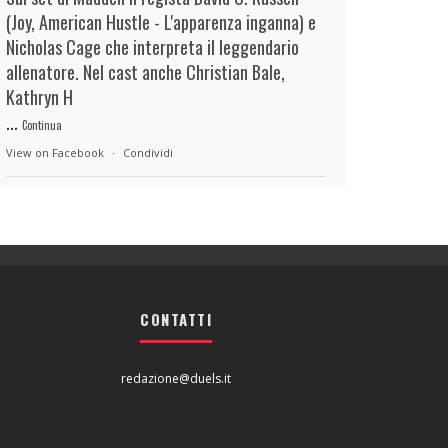
(Joy, American Hustle - L'apparenza inganna) e
Nicholas Cage che interpreta il leggendario
allenatore. Nel cast anche Christian Bale,
Kathryn H
...
Continua
View on Facebook
·
Condividi
duels.it
18 hours ago
View on Facebook
·
Condividi
CONTATTI
duels.it
18 hours ago
View on Facebook
·
Condividi
redazione@duels.it