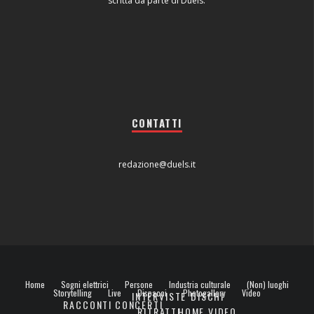
scritta da parte di Duels.
CONTATTI
redazione@duels.it
Home
Sogni elettrici
Persone
Industria culturale
(Non) luoghi
Storytelling
Live
Dispacci
Photogallery
Video
INTERVISTE
DISCHI
RACCONTI
CONCERTI
RITRATTI
HOME VIDEO