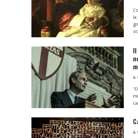
Co
la
gr
oc
I
n
m
R
“D
mi
ca
C
M