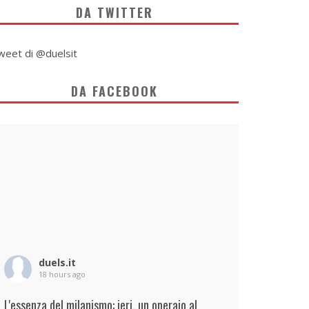
DA TWITTER
weet di @duelsit
DA FACEBOOK
duels.it
18 hours ago
L'essenza del milanismo: ieri, un operaio al