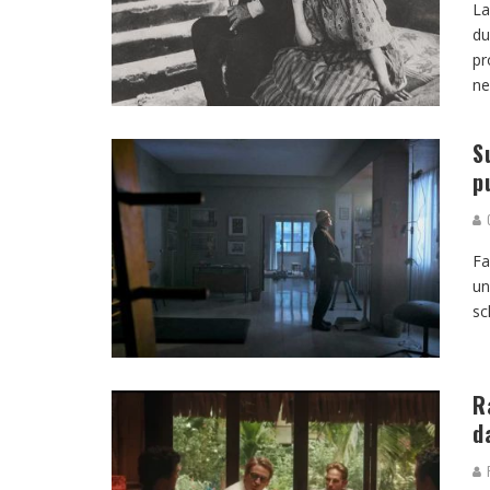
La
du
pr
ne
S
p
G
Fa
un
sc
R
d
R