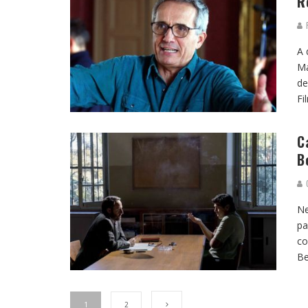
R
R
A 
Ma
de
Fi
C
B
G
Ne
pa
co
Be
1
2