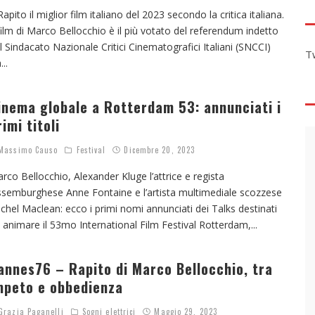
Rapito il miglior film italiano del 2023 secondo la critica italiana.
 film di Marco Bellocchio è il più votato del referendum indetto
l Sindacato Nazionale Critici Cinematografici Italiani (SNCCI)
T
a
...
inema globale a Rotterdam 53: annunciati i
rimi titoli
assimo Causo
Festival
Dicembre 20, 2023
rco Bellocchio, Alexander Kluge l’attrice e regista
ssemburghese Anne Fontaine e l’artista multimediale scozzese
chel Maclean: ecco i primi nomi annunciati dei Talks destinati
 animare il 53mo International Film Festival Rotterdam,
...
annes76 – Rapito di Marco Bellocchio, tra
mpeto e obbedienza
razia Paganelli
Sogni elettrici
Maggio 29, 2023