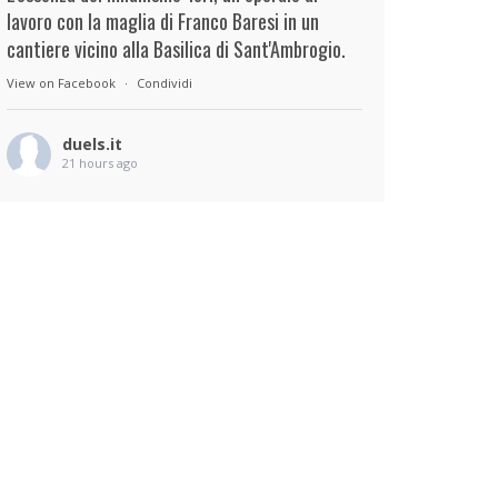
lavoro con la maglia di Franco Baresi in un
cantiere vicino alla Basilica di Sant'Ambrogio.
View on Facebook
·
Condividi
duels.it
21 hours ago
View on Facebook
·
Condividi
duels.it
22 hours ago
View on Facebook
·
Condividi