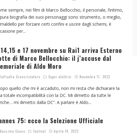
me sempre, nei film di Marco Bellocchio, il personale, l’intimo,
 pura biografia dei suoi personaggi sono strumento, o meglio,
imaldello per forzare certi confini e uscire dagli schemi, è
casione per
...
l 14,15 e 17 novembre su Rai1 arriva Esterno
otte di Marco Bellocchio: il j’accuse dal
emoriale di Aldo Moro
affaella Giancristofaro
Sogni elettrici
Novembre 11, 2022
opo quello che mi è accaduto, non mi resta che dichiarare la
a totale incompatibilità con la DC. Mi dimetto da tutte le
riche… mi dimetto dalla DC”. A parlare è Aldo
...
annes 75: ecco la Selezione Ufficiale
assimo Causo
Festival
Aprile 14, 2022