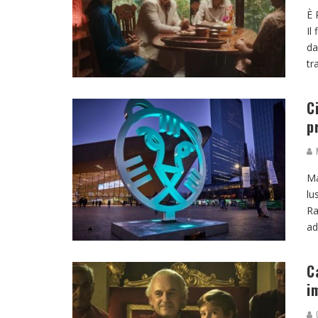
È 
Il
da
tr
C
p
M
Ma
lu
Ra
ad
C
i
G