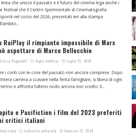
 linea che unisce il passato e il futuro del cinema lega anche i
e festival che il Centro Sperimentale di Cinematografia
oporrà nel corso del 2026, presentati ieri alla stampa
ll’ambito
...
u RaiPlay il rimpianto impossibile di Marx
uò aspettare di Marco Bellocchio
razia Paganelli
Sogni elettrici
Luglio 15, 2024
re i conti con le cose del passato non ancora comprese. Dopo
’intera carriera a scavare nella ferita famigliare, si libera di ogni
hermo e affronta l’ultimo nodo ancora non sciolto: il
...
apito e Pacifiction i film del 2023 preferiti
ai critici italiani
edazione
Industria culturale
Gennaio 12, 2024