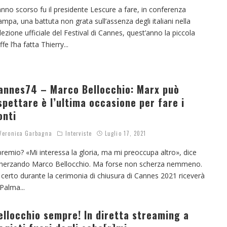
anno scorso fu il presidente Lescure a fare, in conferenza
ampa, una battuta non grata sull’assenza degli italiani nella
lezione ufficiale del Festival di Cannes, quest’anno la piccola
ffe l’ha fatta Thierry
...
annes74 – Marco Bellocchio: Marx può
spettare è l’ultima occasione per fare i
onti
eronica Garbagna
Interviste
Luglio 17, 2021
 premio? «Mi interessa la gloria, ma mi preoccupa altro», dice
herzando Marco Bellocchio. Ma forse non scherza nemmeno.
 certo durante la cerimonia di chiusura di Cannes 2021 riceverà
 Palma
...
ellocchio sempre! In diretta streaming a