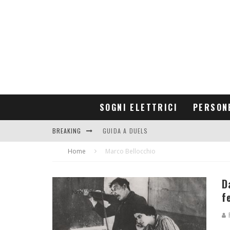
SOGNI ELETTRICI
PERSON
BREAKING
GUIDA A DUELS
Home
CONTRIBUTORS
Marco Bellocchio
D
f
R