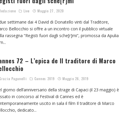
egisti fuori dagli sche[r]mi
edazione
Live
Maggio 27, 2020
due settimane dai 4 David di Donatello vinti dal Traditore,
rco Bellocchio si offre a un incontro con il pubblico virtuale
lla rassegna “Registi fuori dagli sche[r]mi”, promossa da Apulia
lm
...
annes 72 – L’epica de Il traditore di Marco
ellocchio
razia Paganelli
Cannes 2019
Maggio 26, 2019
l giorno dell’anniversario della strage di Capaci (il 23 maggio) è
ssato in concorso al Festival di Cannes ed è
ntemporaneamente uscito in sala il film Il traditore di Marco
llocchio, dedicato
...