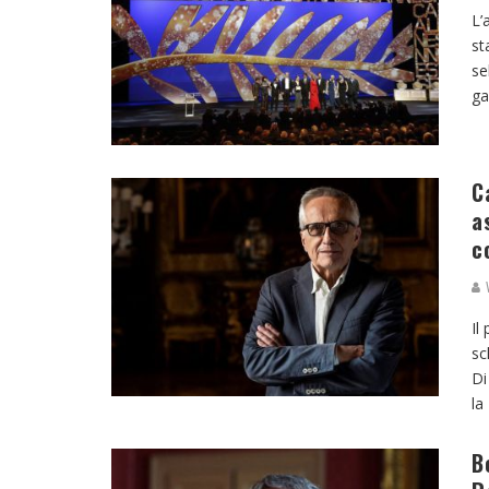
L’
st
se
ga
C
a
c
V
Il
sc
Di
la
B